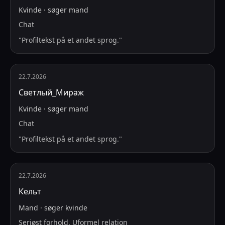
Kvinde
·
søger
mand
Chat
"
Profiltekst på et andet sprog.
"
22.7.2026
Светлый_Мираж
Kvinde
·
søger
mand
Chat
"
Profiltekst på et andet sprog.
"
22.7.2026
Кельт
Mand
·
søger
kvinde
Seriøst forhold, Uformel relation