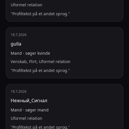
Uformel relation
"
Profiltekst på et andet sprog.
"
18.7.2026
gulla
Mand
·
søger
kvinde
Venskab, Flirt, Uformel relation
"
Profiltekst på et andet sprog.
"
18.7.2026
Нежный_Сигнал
Mand
·
søger
mand
Uformel relation
"
Profiltekst på et andet sprog.
"