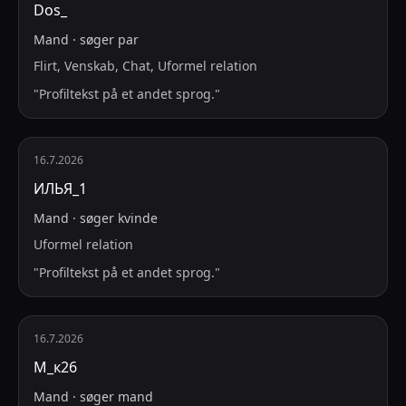
Dos_
Mand
·
søger
par
Flirt, Venskab, Chat, Uformel relation
"
Profiltekst på et andet sprog.
"
16.7.2026
ИЛЬЯ_1
Mand
·
søger
kvinde
Uformel relation
"
Profiltekst på et andet sprog.
"
16.7.2026
М_к26
Mand
·
søger
mand