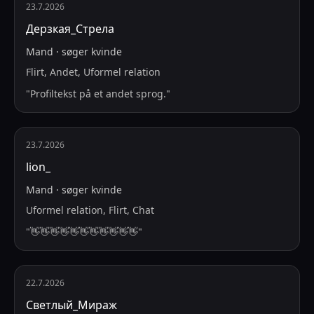
23.7.2026
Дерзкая_Стрела
Mand
·
søger
kvinde
Flirt, Andet, Uformel relation
"
Profiltekst på et andet sprog.
"
23.7.2026
lion_
Mand
·
søger
kvinde
Uformel relation, Flirt, Chat
"
👋👋👋👋👋👋👋👋👋👋👋
"
22.7.2026
Светлый_Мираж