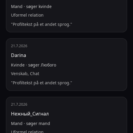
Mand
·
søger
kvinde
Uformel relation
"
Profiltekst på et andet sprog.
"
21.7.2026
Darina
Kvinde
·
søger
Любого
Venskab, Chat
"
Profiltekst på et andet sprog.
"
21.7.2026
Нежный_Сигнал
Mand
·
søger
mand
Uformel relation