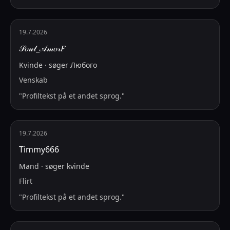
19.7.2026
𝒮𝑜𝓊𝓁_𝒜𝓂𝑜𝓇𝐹
Kvinde
·
søger
Любого
Venskab
"
Profiltekst på et andet sprog.
"
19.7.2026
Timmy666
Mand
·
søger
kvinde
Flirt
"
Profiltekst på et andet sprog.
"