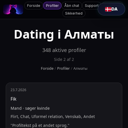
Forside
Profiler
Åbn chat
Support
Kontakter
DA
Sikkerhed
Dating i
Алматы
348
aktive profiler
Side
2
af
2
Forside
/
Profiler
/
Алматы
23.7.2026
Fik
Mand
·
søger
kvinde
Flirt, Chat, Uformel relation, Venskab, Andet
"
Profiltekst på et andet sprog.
"