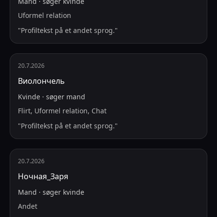
Mand
·
søger
kvinde
Uformel relation
"
Profiltekst på et andet sprog.
"
20.7.2026
Виолончель
Kvinde
·
søger
mand
Flirt, Uformel relation, Chat
"
Profiltekst på et andet sprog.
"
20.7.2026
Ночная_Заря
Mand
·
søger
kvinde
Andet