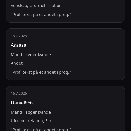
Venskab, Uformel relation
"
Profiltekst på et andet sprog.
"
16.7.2026
Азааза
Mand
·
søger
kvinde
Andet
"
Profiltekst på et andet sprog.
"
16.7.2026
Daniel666
Mand
·
søger
kvinde
Uformel relation, Flirt
"
Profiltekst på et andet sprog.
"