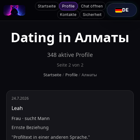
Startseite
Profile
Chat öffnen
Support
DE
Kontakte
Sicherheit
Dating in
Алматы
348
aktive Profile
Seite
2
von
2
Startseite
/
Profile
/
Алматы
24.7.2026
Leah
Frau
·
sucht
Mann
Ernste Beziehung
"
Profiltext in einer anderen Sprache.
"