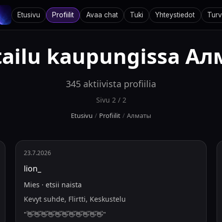
Etusivu
Profiilit
Avaa chat
Tuki
Yhteystiedot
Turv
tailu kaupungissa
Ал
345
aktiivista profiilia
Sivu
2
/
2
Etusivu
/
Profiilit
/
Алматы
23.7.2026
lion_
Mies
·
etsii
naista
Kevyt suhde, Flirtti, Keskustelu
"
👋👋👋👋👋👋👋👋👋👋👋
"