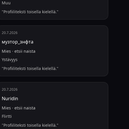
Muu
"
Profiiliteksti toisella kielellä.
"
20.7.2026
музтор_знфта
Mies
·
etsii
naista
Ystävyys
"
Profiiliteksti toisella kielellä.
"
20.7.2026
Nuridin
Mies
·
etsii
naista
Flirtti
"
Profiiliteksti toisella kielellä.
"