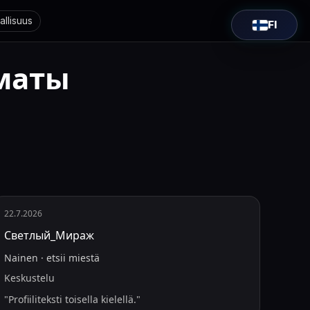
allisuus
FI
маты
22.7.2026
Светлый_Мираж
Nainen
·
etsii
miestä
Keskustelu
"
Profiiliteksti toisella kielellä.
"