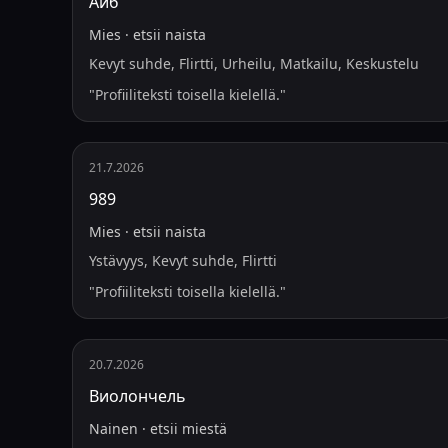
Айб
Mies
·
etsii
naista
Kevyt suhde, Flirtti, Urheilu, Matkailu, Keskustelu
"
Profiiliteksti toisella kielellä.
"
21.7.2026
989
Mies
·
etsii
naista
Ystävyys, Kevyt suhde, Flirtti
"
Profiiliteksti toisella kielellä.
"
20.7.2026
Виолончель
Nainen
·
etsii
miestä