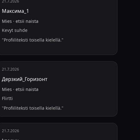
21.7.2026
Максима_1
Mies
·
etsii
naista
Kevyt suhde
"
Profiiliteksti toisella kielellä.
"
21.7.2026
Дерзкий_Горизонт
Mies
·
etsii
naista
Flirtti
"
Profiiliteksti toisella kielellä.
"
21.7.2026