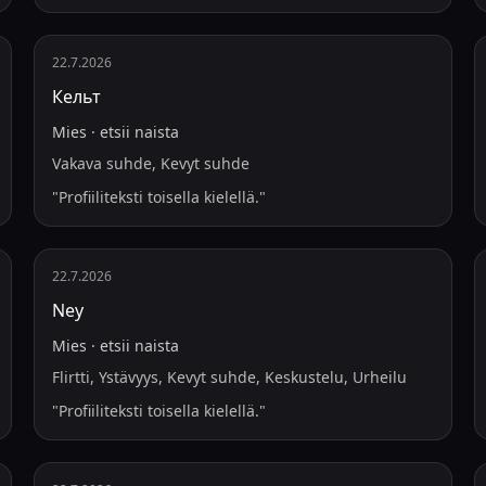
22.7.2026
Кельт
Mies
·
etsii
naista
Vakava suhde, Kevyt suhde
"
Profiiliteksti toisella kielellä.
"
22.7.2026
Ney
Mies
·
etsii
naista
Flirtti, Ystävyys, Kevyt suhde, Keskustelu, Urheilu
"
Profiiliteksti toisella kielellä.
"