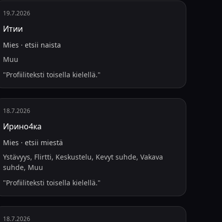
19.7.2026
Итии
Mies
·
etsii
naista
Muu
"
Profiiliteksti toisella kielellä.
"
18.7.2026
Ирино4ка
Mies
·
etsii
miestä
Ystävyys, Flirtti, Keskustelu, Kevyt suhde, Vakava
suhde, Muu
"
Profiiliteksti toisella kielellä.
"
18.7.2026