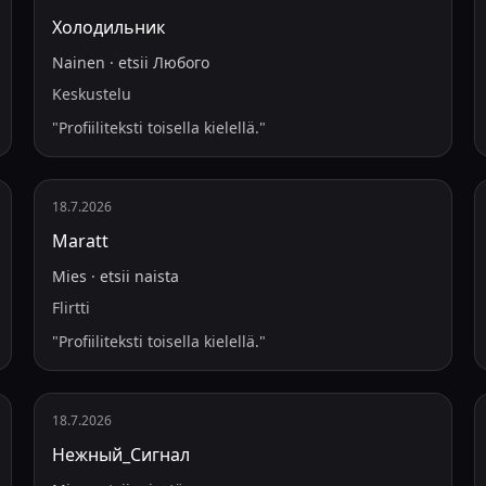
Холодильник
Nainen
·
etsii
Любого
Keskustelu
"
Profiiliteksti toisella kielellä.
"
18.7.2026
Maratt
Mies
·
etsii
naista
Flirtti
"
Profiiliteksti toisella kielellä.
"
18.7.2026
Нежный_Сигнал