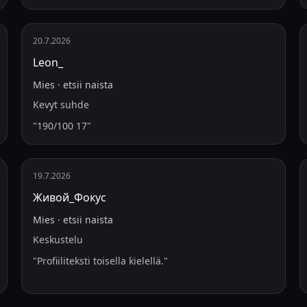
20.7.2026
Leon_
Mies
·
etsii
naista
Kevyt suhde
"
190/100 17
"
19.7.2026
Живой_Фокус
Mies
·
etsii
naista
Keskustelu
"
Profiiliteksti toisella kielellä.
"