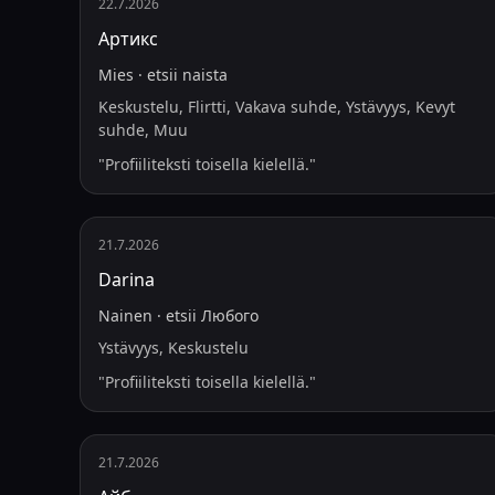
22.7.2026
Артикс
Mies
·
etsii
naista
Keskustelu, Flirtti, Vakava suhde, Ystävyys, Kevyt
suhde, Muu
"
Profiiliteksti toisella kielellä.
"
21.7.2026
Darina
Nainen
·
etsii
Любого
Ystävyys, Keskustelu
"
Profiiliteksti toisella kielellä.
"
21.7.2026