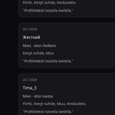
Flirtti, Kevyt suhde, Keskustelu
"
Profiiliteksti toisella kielellä.
"
20.7.2026
Жесткий
Mies
·
etsii
Любого
Kevyt suhde, Muu
"
Profiiliteksti toisella kielellä.
"
20.7.2026
Tima_3
Mies
·
etsii
naista
Flirtti, Kevyt suhde, Muu, Keskustelu
"
Profiiliteksti toisella kielellä.
"