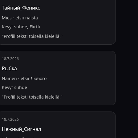
Тайный_Феникс
Mies
·
etsii
naista
Kevyt suhde, Flirtti
"
Profiiliteksti toisella kielellä.
"
18.7.2026
Рыбка
Nainen
·
etsii
Любого
Kevyt suhde
"
Profiiliteksti toisella kielellä.
"
18.7.2026
Нежный_Сигнал