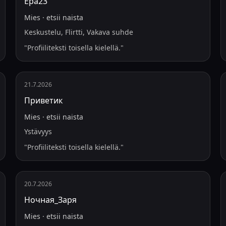
Ера23
Mies
·
etsii
naista
Keskustelu, Flirtti, Vakava suhde
"
Profiiliteksti toisella kielellä.
"
21.7.2026
Приветик
Mies
·
etsii
naista
Ystävyys
"
Profiiliteksti toisella kielellä.
"
20.7.2026
Ночная_Заря
Mies
·
etsii
naista