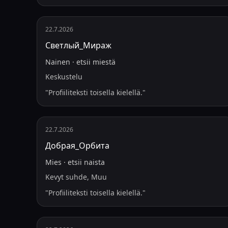
22.7.2026
Светлый_Мираж
Nainen
·
etsii
miestä
Keskustelu
"
Profiiliteksti toisella kielellä.
"
22.7.2026
Добрая_Орбита
Mies
·
etsii
naista
Kevyt suhde, Muu
"
Profiiliteksti toisella kielellä.
"