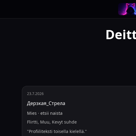
Deit
23.7.2026
Дерзкая_Стрела
Mies
·
etsii
naista
Flirtti, Muu, Kevyt suhde
"
Profiiliteksti toisella kielellä.
"