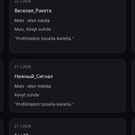
22.7.2026
Веселая_Ракета
Mies
·
etsii
naista
Muu, Kevyt suhde
"
Profiiliteksti toisella kielellä.
"
21.7.2026
Нежный_Сигнал
Mies
·
etsii
miestä
Kevyt suhde
"
Profiiliteksti toisella kielellä.
"
21.7.2026