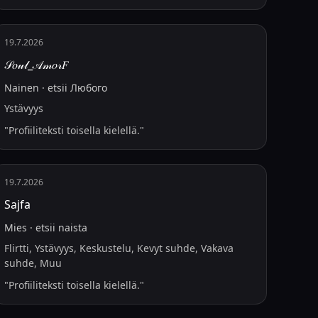
19.7.2026
𝒮𝑜𝓊𝓁_𝒜𝓂𝑜𝓇𝐹
Nainen
·
etsii
Любого
Ystävyys
"
Profiiliteksti toisella kielellä.
"
19.7.2026
Sajfa
Mies
·
etsii
naista
Flirtti, Ystävyys, Keskustelu, Kevyt suhde, Vakava
suhde, Muu
"
Profiiliteksti toisella kielellä.
"