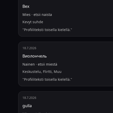
Bex
Mies
·
etsii
naista
Kevyt suhde
"
Profiiliteksti toisella kielellä.
"
18.7.2026
Виолончель
Nainen
·
etsii
miestä
Keskustelu, Flirtti, Muu
"
Profiiliteksti toisella kielellä.
"
18.7.2026
gulla