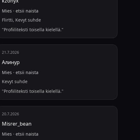
kzonyx
Mies
·
etsii
naista
Flirtti, Kevyt suhde
"
Profiiliteksti toisella kielellä.
"
21.7.2026
Алинур
Mies
·
etsii
naista
Kevyt suhde
"
Profiiliteksti toisella kielellä.
"
20.7.2026
Misrer_bean
Mies
·
etsii
naista