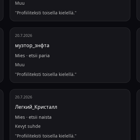
Muu
"
Profiiliteksti toisella kielellä.
"
20.7.2026
музтор_знфта
Mies
·
etsii
paria
Muu
"
Profiiliteksti toisella kielellä.
"
20.7.2026
Легкий_Кристалл
Mies
·
etsii
naista
Kevyt suhde
"
Profiiliteksti toisella kielellä.
"