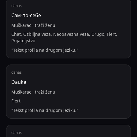
danas
Сам-по-себе
Muškarac
·
traži
ženu
Chat, Ozbiljna veza, Neobavezna veza, Drugo, Flert,
Prijateljstvo
"
Tekst profila na drugom jeziku.
"
danas
Dauka
Muškarac
·
traži
ženu
Flert
"
Tekst profila na drugom jeziku.
"
danas