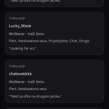
"
Tekst profila na drugom jeziku.
"
3 dana prije
Lucky_Wave
Muškarac
·
traži
ženu
Flert, Neobavezna veza, Prijateljstvo, Chat, Drugo
"
Looking for vcs
"
3 dana prije
chelovekkkk
Muškarac
·
traži
ženu
Flert, Neobavezna veza
"
Tekst profila na drugom jeziku.
"