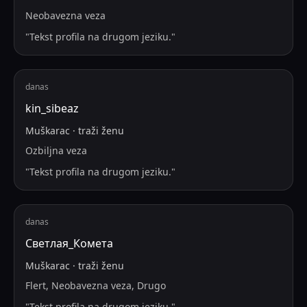
Neobavezna veza
"
Tekst profila na drugom jeziku.
"
danas
kin_sibeaz
Muškarac
·
traži
ženu
Ozbiljna veza
"
Tekst profila na drugom jeziku.
"
danas
Светлая_Комета
Muškarac
·
traži
ženu
Flert, Neobavezna veza, Drugo
"
Tekst profila na drugom jeziku.
"