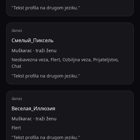
"
Tekst profila na drugom jeziku.
"
danas
Смелый_Пиксель
Muškarac
·
traži
ženu
Neobavezna veza, Flert, Ozbiljna veza, Prijateljstvo,
Chat
"
Tekst profila na drugom jeziku.
"
danas
Веселая_Иллюзия
Muškarac
·
traži
ženu
Flert
"
Tekst profila na drugom jeziku.
"