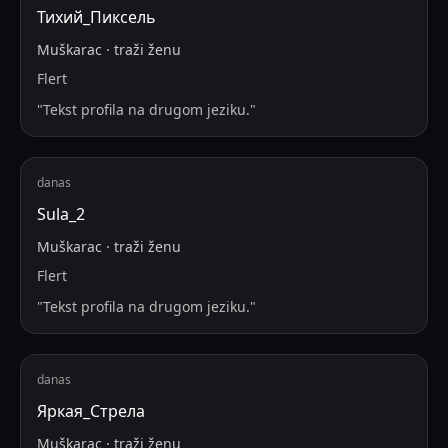
Тихий_Пиксель
Muškarac
·
traži
ženu
Flert
"
Tekst profila na drugom jeziku.
"
danas
Sula_2
Muškarac
·
traži
ženu
Flert
"
Tekst profila na drugom jeziku.
"
danas
Яркая_Стрела
Muškarac
·
traži
ženu