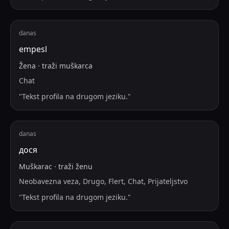
danas
empesl
Žena
·
traži
muškarca
Chat
"
Tekst profila na drugom jeziku.
"
danas
дося
Muškarac
·
traži
ženu
Neobavezna veza, Drugo, Flert, Chat, Prijateljstvo
"
Tekst profila na drugom jeziku.
"