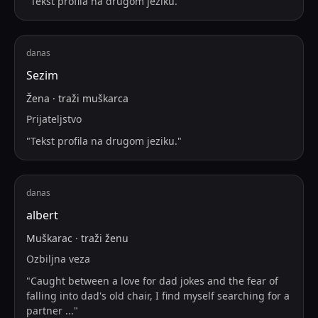
"
Tekst profila na drugom jeziku.
"
danas
Sezim
Žena
·
traži
muškarca
Prijateljstvo
"
Tekst profila na drugom jeziku.
"
danas
albert
Muškarac
·
traži
ženu
Ozbiljna veza
"
Caught between a love for dad jokes and the fear of
falling into dad's old chair, I find myself searching for a
partner
...
"