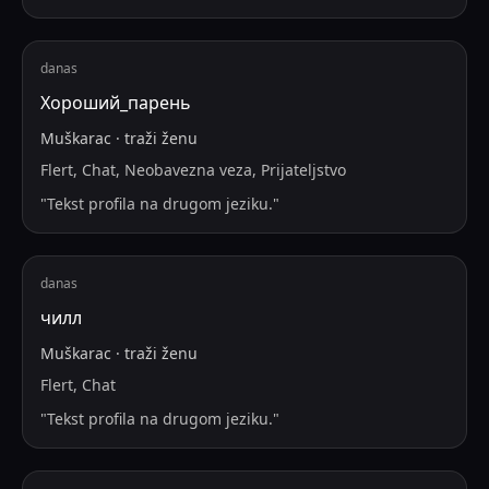
danas
Хороший_парень
Muškarac
·
traži
ženu
Flert, Chat, Neobavezna veza, Prijateljstvo
"
Tekst profila na drugom jeziku.
"
danas
чилл
Muškarac
·
traži
ženu
Flert, Chat
"
Tekst profila na drugom jeziku.
"