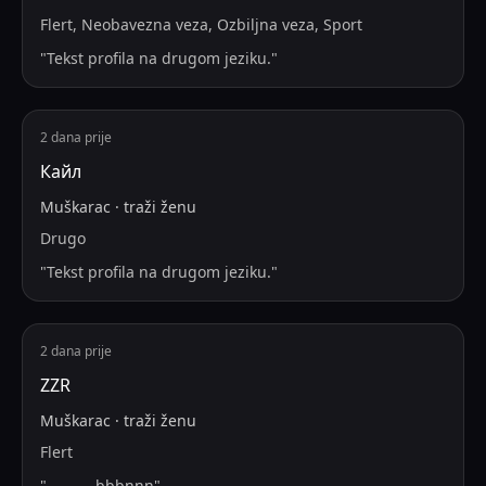
Flert, Neobavezna veza, Ozbiljna veza, Sport
"
Tekst profila na drugom jeziku.
"
2 dana prije
Кайл
Muškarac
·
traži
ženu
Drugo
"
Tekst profila na drugom jeziku.
"
2 dana prije
ZZR
Muškarac
·
traži
ženu
Flert
"
……….. bbbnnn
"