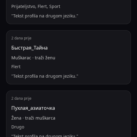
Prijateljstvo, Flert, Sport
"
Tekst profila na drugom jeziku.
"
2 dana prije
Быстрая_Тайна
Muškarac
·
traži
ženu
Flert
"
Tekst profila na drugom jeziku.
"
2 dana prije
Пухлая_азиаточка
Žena
·
traži
muškarca
Drugo
"
Tekst profila na drugom jeziku.
"