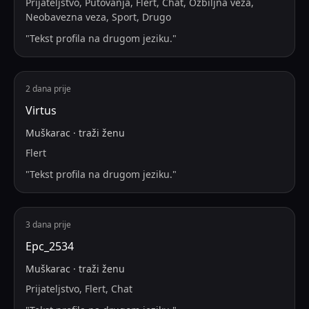
Prijateljstvo, Putovanja, Flert, Chat, Ozbiljna veza,
Neobavezna veza, Sport, Drugo
"
Tekst profila na drugom jeziku.
"
2 dana prije
Virtus
Muškarac
·
traži
ženu
Flert
"
Tekst profila na drugom jeziku.
"
3 dana prije
Ерс_2534
Muškarac
·
traži
ženu
Prijateljstvo, Flert, Chat