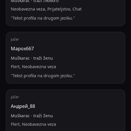
Muškarac
·
traži
Любого
Neobavezna veza, Prijateljstvo, Chat
"
Tekst profila na drugom jeziku.
"
jučer
Mapox667
Muškarac
·
traži
ženu
Flert, Neobavezna veza
"
Tekst profila na drugom jeziku.
"
jučer
Андрей_88
Muškarac
·
traži
ženu
Flert, Neobavezna veza