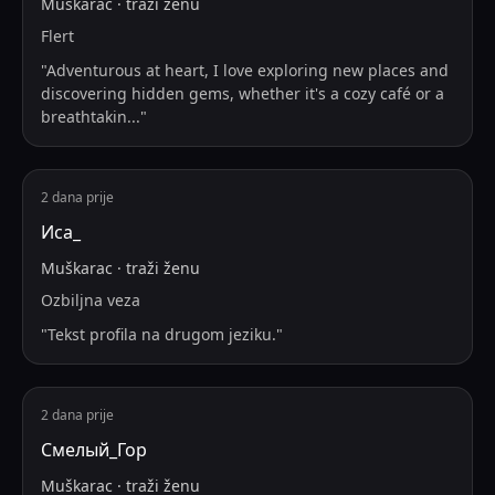
Muškarac
·
traži
ženu
Flert
"
Adventurous at heart, I love exploring new places and
discovering hidden gems, whether it's a cozy café or a
breathtakin
...
"
2 dana prije
Иса_
Muškarac
·
traži
ženu
Ozbiljna veza
"
Tekst profila na drugom jeziku.
"
2 dana prije
Смелый_Гор
Muškarac
·
traži
ženu