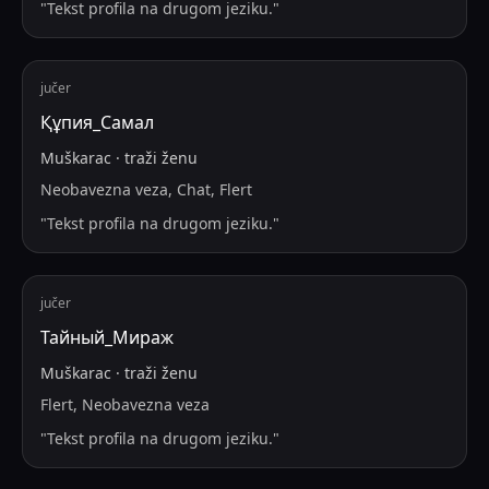
"
Tekst profila na drugom jeziku.
"
jučer
Құпия_Самал
Muškarac
·
traži
ženu
Neobavezna veza, Chat, Flert
"
Tekst profila na drugom jeziku.
"
jučer
Тайный_Мираж
Muškarac
·
traži
ženu
Flert, Neobavezna veza
"
Tekst profila na drugom jeziku.
"