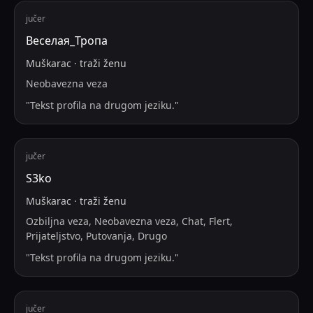
jučer
Веселая_Тропа
Muškarac
·
traži
ženu
Neobavezna veza
"
Tekst profila na drugom jeziku.
"
jučer
S3ko
Muškarac
·
traži
ženu
Ozbiljna veza, Neobavezna veza, Chat, Flert,
Prijateljstvo, Putovanja, Drugo
"
Tekst profila na drugom jeziku.
"
jučer