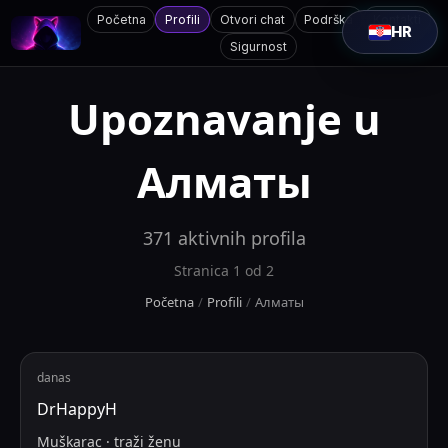
Početna
Profili
Otvori chat
Podrška
Kontakti
HR
Sigurnost
Upoznavanje u
Алматы
371
aktivnih profila
Stranica
1
od
2
Početna
/
Profili
/
Алматы
danas
DrHappyH
Muškarac
·
traži
ženu