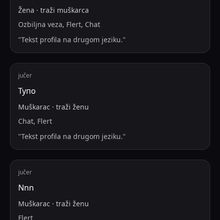
Žena
·
traži
muškarca
Ozbiljna veza, Flert, Chat
"
Tekst profila na drugom jeziku.
"
jučer
Тупо
Muškarac
·
traži
ženu
Chat, Flert
"
Tekst profila na drugom jeziku.
"
jučer
Nnn
Muškarac
·
traži
ženu
Flert