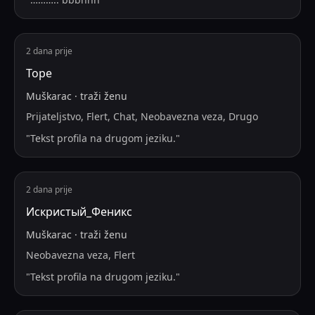
2 dana prije
Торе
Muškarac
·
traži
ženu
Prijateljstvo, Flert, Chat, Neobavezna veza, Drugo
"
Tekst profila na drugom jeziku.
"
2 dana prije
Искристый_Феникс
Muškarac
·
traži
ženu
Neobavezna veza, Flert
"
Tekst profila na drugom jeziku.
"