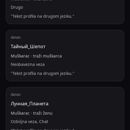
Drugo
"
Tekst profila na drugom jeziku.
"
danas
Тайный_Шепот
Muškarac
·
traži
muškarca
Neobavezna veza
"
Tekst profila na drugom jeziku.
"
danas
Лунная_Планета
Muškarac
·
traži
ženu
Ozbiljna veza, Chat