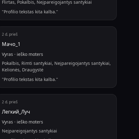
Flirtas, Pokalbis, Neįpareigojantys santykiai
"
Profilio tekstas kita kalba.
"
2 d. prieš
Мачо_1
Vyras
·
ieško
moters
Pokalbis, Rimti santykiai, Neįpareigojantys santykiai,
Kelionės, Draugystė
"
Profilio tekstas kita kalba.
"
2 d. prieš
Легкий_Луч
Vyras
·
ieško
moters
Neįpareigojantys santykiai