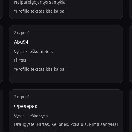
Neįpareigojantys santykiai
"
Profilio tekstas kita kalba.
"
2 d. prieš
Abu94
Vyras
·
ieško
moters
Flirtas
"
Profilio tekstas kita kalba.
"
2 d. prieš
Фредерик
Vyras
·
ieško
vyro
Draugystė, Flirtas, Kelionės, Pokalbis, Rimti santykiai