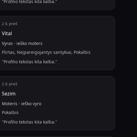
"
Profilio tekstas kita kalba.
"
2 d. prieš
Vital
Vyras
·
ieško
moters
Flirtas, Neįpareigojantys santykiai, Pokalbis
"
Profilio tekstas kita kalba.
"
2 d. prieš
Sezim
Moteris
·
ieško
vyro
Pokalbis
"
Profilio tekstas kita kalba.
"