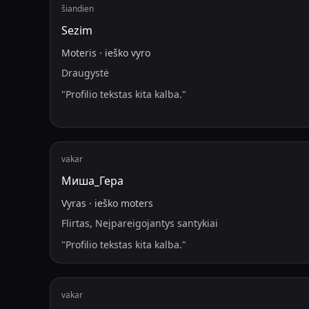
šiandien
Sezim
Moteris
·
ieško
vyro
Draugystė
"
Profilio tekstas kita kalba.
"
vakar
Миша_Гера
Vyras
·
ieško
moters
Flirtas, Neįpareigojantys santykiai
"
Profilio tekstas kita kalba.
"
vakar