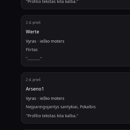
"
Profilio tekstas kita kalba.
"
2 d. prieš
Werte
Vyras
·
ieško
moters
Flirtas
"
...........
"
2 d. prieš
Arseno1
Vyras
·
ieško
moters
Neįpareigojantys santykiai, Pokalbis
"
Profilio tekstas kita kalba.
"