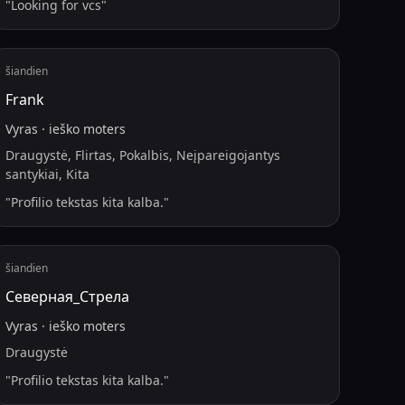
"
Looking for vcs
"
šiandien
Frank
Vyras
·
ieško
moters
Draugystė, Flirtas, Pokalbis, Neįpareigojantys
santykiai, Kita
"
Profilio tekstas kita kalba.
"
šiandien
Северная_Стрела
Vyras
·
ieško
moters
Draugystė
"
Profilio tekstas kita kalba.
"