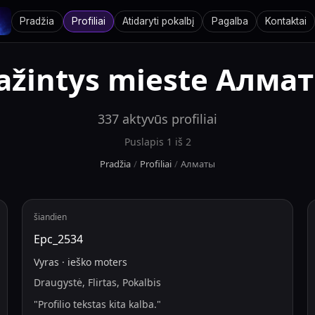
Pradžia
Profiliai
Atidaryti pokalbį
Pagalba
Kontaktai
ažintys mieste
Алма
337
aktyvūs profiliai
Puslapis
1
iš
2
Pradžia
/
Profiliai
/
Алматы
šiandien
Ерс_2534
Vyras
·
ieško
moters
Draugystė, Flirtas, Pokalbis
"
Profilio tekstas kita kalba.
"