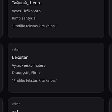
Тайный_Шепот
Vyras
·
ieško
vyro
Rimti santykiai
"
Profilio tekstas kita kalba.
"
vakar
Bexultan
Vyras
·
ieško
moters
Draugystė, Flirtas
"
Profilio tekstas kita kalba.
"
vakar
ат1