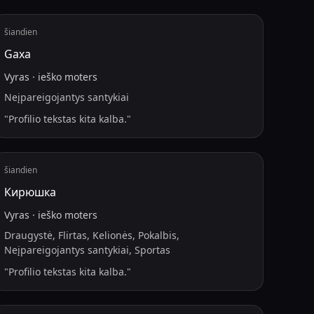
šiandien
Gaxa
Vyras
·
ieško
moters
Neįpareigojantys santykiai
"
Profilio tekstas kita kalba.
"
šiandien
Кирюшка
Vyras
·
ieško
moters
Draugystė, Flirtas, Kelionės, Pokalbis,
Neįpareigojantys santykiai, Sportas
"
Profilio tekstas kita kalba.
"