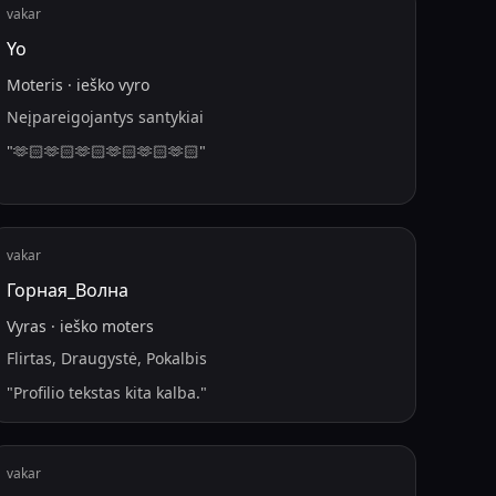
vakar
Yo
Moteris
·
ieško
vyro
Neįpareigojantys santykiai
"
🫶🏻🫶🏻🫶🏻🫶🏻🫶🏻🫶🏻
"
vakar
Горная_Волна
Vyras
·
ieško
moters
Flirtas, Draugystė, Pokalbis
"
Profilio tekstas kita kalba.
"
vakar