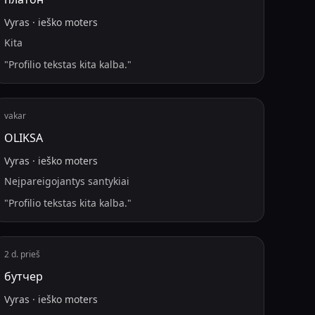
Vyras
·
ieško
moters
Kita
"
Profilio tekstas kita kalba.
"
vakar
OLIKSA
Vyras
·
ieško
moters
Neįpareigojantys santykiai
"
Profilio tekstas kita kalba.
"
2 d. prieš
бутчер
Vyras
·
ieško
moters