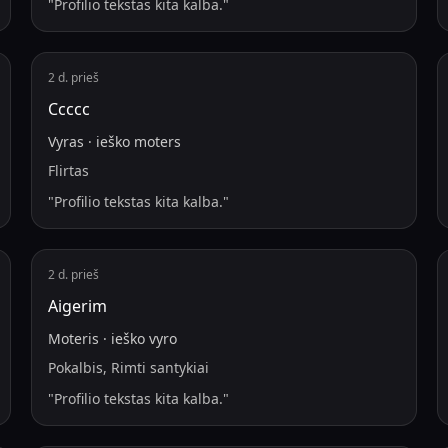
"
Profilio tekstas kita kalba.
"
2 d. prieš
Ссссс
Vyras
·
ieško
moters
Flirtas
"
Profilio tekstas kita kalba.
"
2 d. prieš
Aigerim
Moteris
·
ieško
vyro
Pokalbis, Rimti santykiai
"
Profilio tekstas kita kalba.
"