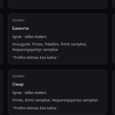
šiandien
Бакенти
Vyras
·
ieško
moters
Draugystė, Flirtas, Pokalbis, Rimti santykiai,
Neįpareigojantys santykiai
"
Profilio tekstas kita kalba.
"
šiandien
Омар
Vyras
·
ieško
moters
Flirtas, Rimti santykiai, Neįpareigojantys santykiai
"
Profilio tekstas kita kalba.
"