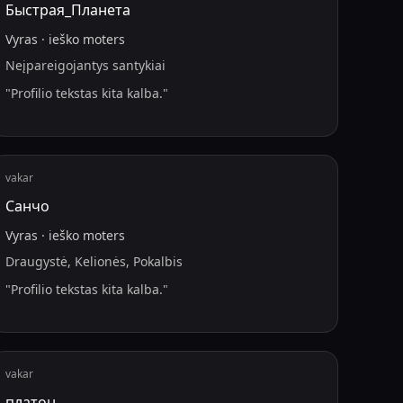
Быстрая_Планета
Vyras
·
ieško
moters
Neįpareigojantys santykiai
"
Profilio tekstas kita kalba.
"
vakar
Санчо
Vyras
·
ieško
moters
Draugystė, Kelionės, Pokalbis
"
Profilio tekstas kita kalba.
"
vakar
платон