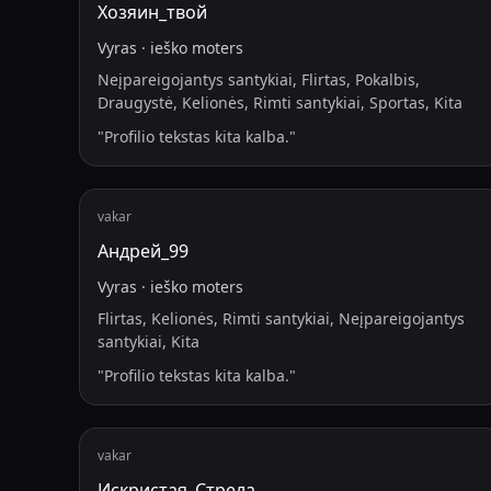
Хозяин_твой
Vyras
·
ieško
moters
Neįpareigojantys santykiai, Flirtas, Pokalbis,
Draugystė, Kelionės, Rimti santykiai, Sportas, Kita
"
Profilio tekstas kita kalba.
"
vakar
Андрей_99
Vyras
·
ieško
moters
Flirtas, Kelionės, Rimti santykiai, Neįpareigojantys
santykiai, Kita
"
Profilio tekstas kita kalba.
"
vakar
Искристая_Стрела