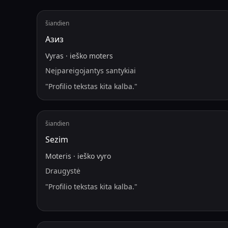
šiandien
Азиз
Vyras
·
ieško
moters
Neįpareigojantys santykiai
"
Profilio tekstas kita kalba.
"
šiandien
Sezim
Moteris
·
ieško
vyro
Draugystė
"
Profilio tekstas kita kalba.
"