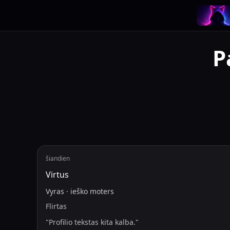
P
šiandien
Virtus
Vyras
·
ieško
moters
Flirtas
"
Profilio tekstas kita kalba.
"