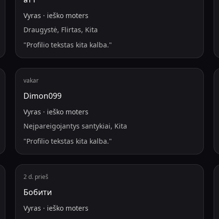
Vyras
·
ieško
moters
Draugystė, Flirtas, Kita
"
Profilio tekstas kita kalba.
"
vakar
Dimon099
Vyras
·
ieško
moters
Neįpareigojantys santykiai, Kita
"
Profilio tekstas kita kalba.
"
2 d. prieš
Бобити
Vyras
·
ieško
moters