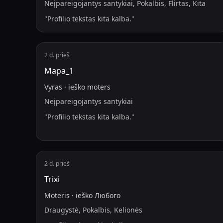
Neįpareigojantys santykiai, Pokalbis, Flirtas, Kita
"
Profilio tekstas kita kalba.
"
2 d. prieš
Мара_1
Vyras
·
ieško
moters
Neįpareigojantys santykiai
"
Profilio tekstas kita kalba.
"
2 d. prieš
Trixi
Moteris
·
ieško
Любого
Draugystė, Pokalbis, Kelionės