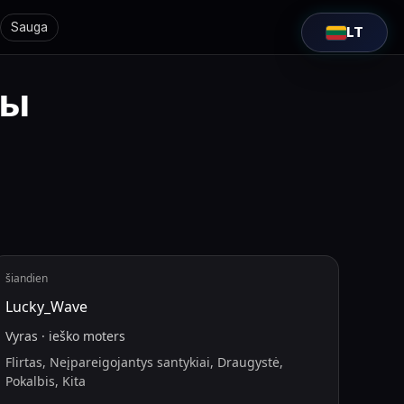
Sauga
LT
ты
šiandien
Lucky_Wave
Vyras
·
ieško
moters
Flirtas, Neįpareigojantys santykiai, Draugystė,
Pokalbis, Kita