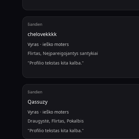
šiandien
chelovekkkk
Vyras
·
ieško
moters
Flirtas, Neįpareigojantys santykiai
"
Profilio tekstas kita kalba.
"
šiandien
Qassuzy
Vyras
·
ieško
moters
Draugystė, Flirtas, Pokalbis
"
Profilio tekstas kita kalba.
"