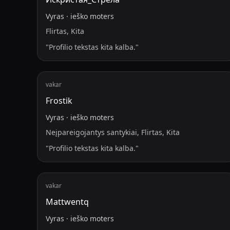
Vyras
·
ieško
moters
Flirtas, Kita
"
Profilio tekstas kita kalba.
"
vakar
Frostik
Vyras
·
ieško
moters
Neįpareigojantys santykiai, Flirtas, Kita
"
Profilio tekstas kita kalba.
"
vakar
Mattwentq
Vyras
·
ieško
moters