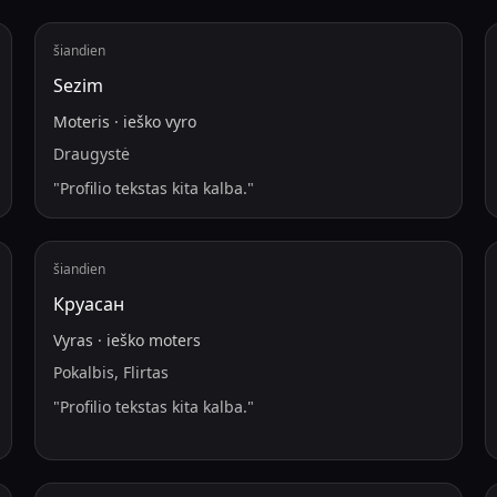
šiandien
Sezim
Moteris
·
ieško
vyro
Draugystė
"
Profilio tekstas kita kalba.
"
šiandien
Круасан
Vyras
·
ieško
moters
Pokalbis, Flirtas
"
Profilio tekstas kita kalba.
"