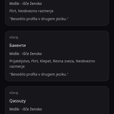
Moški
·
išče
žensko
Flirt, Neobvezno razmerje
"
Besedilo profila v drugem jeziku.
"
včeraj
Бакенти
Moški
·
išče
žensko
Prijateljstvo, Flirt, Klepet, Resna zveza, Neobvezno
razmerje
"
Besedilo profila v drugem jeziku.
"
včeraj
Qassuzy
Moški
·
išče
žensko