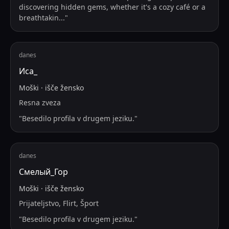
discovering hidden gems, whether it's a cozy café or a
breathtakin
...
"
danes
Иса_
Moški
·
išče
žensko
Resna zveza
"
Besedilo profila v drugem jeziku.
"
danes
Смелый_Гор
Moški
·
išče
žensko
Prijateljstvo, Flirt, Šport
"
Besedilo profila v drugem jeziku.
"