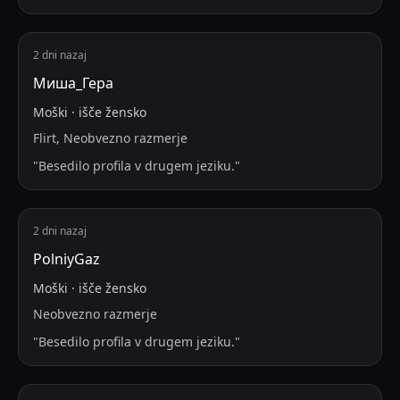
2 dni nazaj
Миша_Гера
Moški
·
išče
žensko
Flirt, Neobvezno razmerje
"
Besedilo profila v drugem jeziku.
"
2 dni nazaj
PolniyGaz
Moški
·
išče
žensko
Neobvezno razmerje
"
Besedilo profila v drugem jeziku.
"