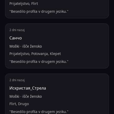
Prijateljstvo, Flirt
"
Besedilo profila v drugem jeziku.
"
2 dni nazaj
Санчо
Moški
·
išče
žensko
Prijateljstvo, Potovanja, Klepet
"
Besedilo profila v drugem jeziku.
"
2 dni nazaj
Искристая_Стрела
Moški
·
išče
žensko
Flirt, Drugo
"
Besedilo profila v drugem jeziku.
"