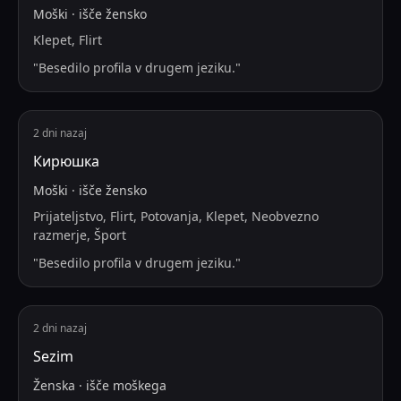
Moški
·
išče
žensko
Klepet, Flirt
"
Besedilo profila v drugem jeziku.
"
2 dni nazaj
Кирюшка
Moški
·
išče
žensko
Prijateljstvo, Flirt, Potovanja, Klepet, Neobvezno
razmerje, Šport
"
Besedilo profila v drugem jeziku.
"
2 dni nazaj
Sezim
Ženska
·
išče
moškega