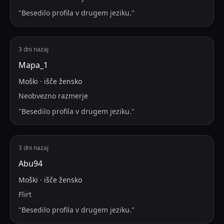
"
Besedilo profila v drugem jeziku.
"
3 dni nazaj
Мара_1
Moški
·
išče
žensko
Neobvezno razmerje
"
Besedilo profila v drugem jeziku.
"
3 dni nazaj
Abu94
Moški
·
išče
žensko
Flirt
"
Besedilo profila v drugem jeziku.
"