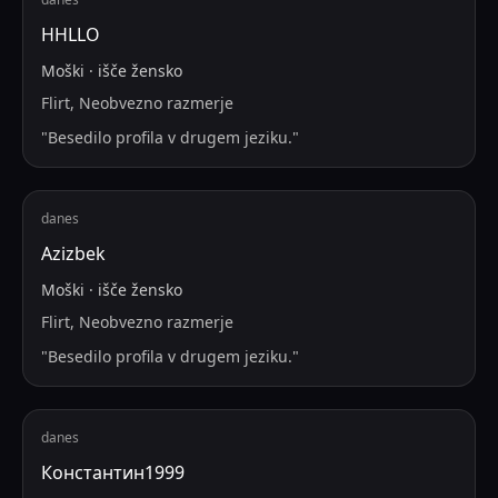
HHLLO
Moški
·
išče
žensko
Flirt, Neobvezno razmerje
"
Besedilo profila v drugem jeziku.
"
danes
Azizbek
Moški
·
išče
žensko
Flirt, Neobvezno razmerje
"
Besedilo profila v drugem jeziku.
"
danes
Константин1999