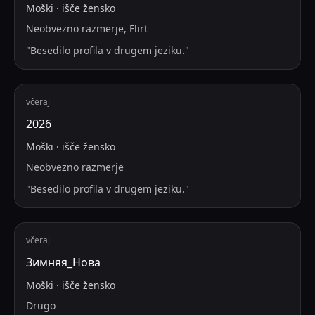
Moški
·
išče
žensko
Neobvezno razmerje, Flirt
"
Besedilo profila v drugem jeziku.
"
včeraj
2026
Moški
·
išče
žensko
Neobvezno razmerje
"
Besedilo profila v drugem jeziku.
"
včeraj
Зимняя_Нова
Moški
·
išče
žensko
Drugo