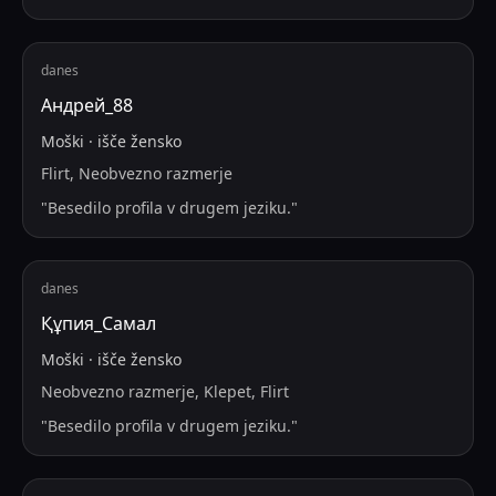
danes
Андрей_88
Moški
·
išče
žensko
Flirt, Neobvezno razmerje
"
Besedilo profila v drugem jeziku.
"
danes
Құпия_Самал
Moški
·
išče
žensko
Neobvezno razmerje, Klepet, Flirt
"
Besedilo profila v drugem jeziku.
"