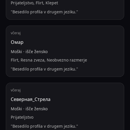
Prijateljstvo, Flirt, Klepet
"
Besedilo profila v drugem jeziku.
"
včeraj
Омар
Moški
·
išče
žensko
Flirt, Resna zveza, Neobvezno razmerje
"
Besedilo profila v drugem jeziku.
"
včeraj
Северная_Стрела
Moški
·
išče
žensko
Prijateljstvo
"
Besedilo profila v drugem jeziku.
"