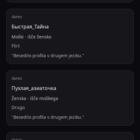
danes
Быстрая_Тайна
Moški
·
išče
žensko
Flirt
"
Besedilo profila v drugem jeziku.
"
danes
Пухлая_азиаточка
Ženska
·
išče
moškega
Drugo
"
Besedilo profila v drugem jeziku.
"
danes