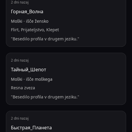
2 dni nazaj
Горная_Волна
Moški
·
išče
žensko
Flirt, Prijateljstvo, Klepet
"
Besedilo profila v drugem jeziku.
"
2 dni nazaj
Тайный_Шепот
Moški
·
išče
moškega
Resna zveza
"
Besedilo profila v drugem jeziku.
"
2 dni nazaj
Быстрая_Планета