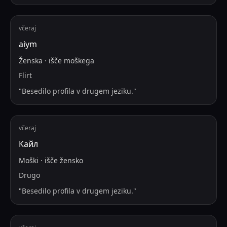
včeraj
aiym
Ženska
·
išče
moškega
Flirt
"
Besedilo profila v drugem jeziku.
"
včeraj
Кайл
Moški
·
išče
žensko
Drugo
"
Besedilo profila v drugem jeziku.
"