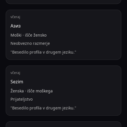
včeraj
Азиз
Moški
·
išče
žensko
Neobvezno razmerje
"
Besedilo profila v drugem jeziku.
"
včeraj
Sezim
Ženska
·
išče
moškega
Prijateljstvo
"
Besedilo profila v drugem jeziku.
"