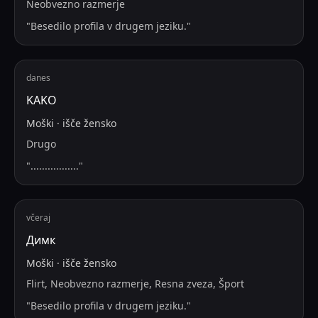
Neobvezno razmerje
"
Besedilo profila v drugem jeziku.
"
danes
KAKO
Moški
·
išče
žensko
Drugo
"
.................
"
včeraj
Димк
Moški
·
išče
žensko
Flirt, Neobvezno razmerje, Resna zveza, Šport
"
Besedilo profila v drugem jeziku.
"