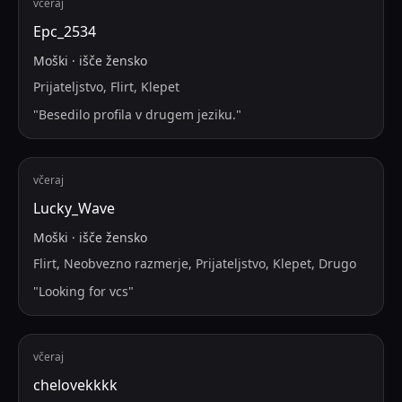
včeraj
Ерс_2534
Moški
·
išče
žensko
Prijateljstvo, Flirt, Klepet
"
Besedilo profila v drugem jeziku.
"
včeraj
Lucky_Wave
Moški
·
išče
žensko
Flirt, Neobvezno razmerje, Prijateljstvo, Klepet, Drugo
"
Looking for vcs
"
včeraj
chelovekkkk