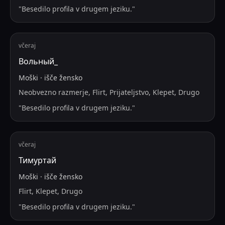
"
Besedilo profila v drugem jeziku.
"
včeraj
Вольный_
Moški
·
išče
žensko
Neobvezno razmerje, Flirt, Prijateljstvo, Klepet, Drugo
"
Besedilo profila v drugem jeziku.
"
včeraj
Тимуртай
Moški
·
išče
žensko
Flirt, Klepet, Drugo
"
Besedilo profila v drugem jeziku.
"