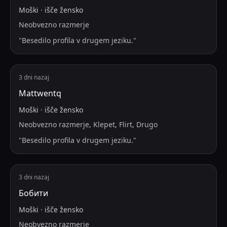
Moški
·
išče
žensko
Neobvezno razmerje
"
Besedilo profila v drugem jeziku.
"
3 dni nazaj
Mattwentq
Moški
·
išče
žensko
Neobvezno razmerje, Klepet, Flirt, Drugo
"
Besedilo profila v drugem jeziku.
"
3 dni nazaj
Бобити
Moški
·
išče
žensko
Neobvezno razmerje