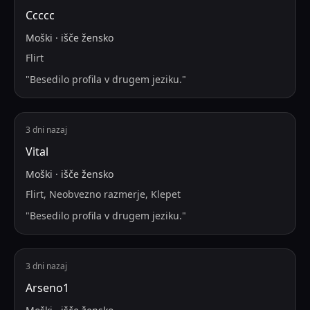
Ссссс
Moški
·
išče
žensko
Flirt
"
Besedilo profila v drugem jeziku.
"
3 dni nazaj
Vital
Moški
·
išče
žensko
Flirt, Neobvezno razmerje, Klepet
"
Besedilo profila v drugem jeziku.
"
3 dni nazaj
Arseno1