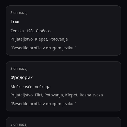
3 dni nazaj
Trixi
Ženska
·
išče
Любого
Prijateljstvo, Klepet, Potovanja
"
Besedilo profila v drugem jeziku.
"
3 dni nazaj
Фредерик
Moški
·
išče
moškega
Prijateljstvo, Flirt, Potovanja, Klepet, Resna zveza
"
Besedilo profila v drugem jeziku.
"
3 dni nazaj