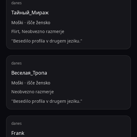
danes
Тайный_Мираж
Moški
·
išče
žensko
Flirt, Neobvezno razmerje
"
Besedilo profila v drugem jeziku.
"
danes
Веселая_Тропа
Moški
·
išče
žensko
Neobvezno razmerje
"
Besedilo profila v drugem jeziku.
"
danes
Frank