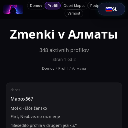
Domov
Profili
Odpri klepet
Podpora
Stiki
SL
Varnost
Zmenki v
Алматы
348
aktivnih profilov
Stran
1
od
2
Domov
/
Profili
/
Алматы
danes
Mapox667
Moški
·
išče
žensko
Flirt, Neobvezno razmerje
"
Besedilo profila v drugem jeziku.
"