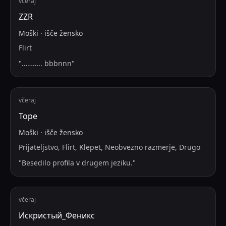
včeraj
ZZR
Moški
·
išče
žensko
Flirt
"
……….. bbbnnn
"
včeraj
Торе
Moški
·
išče
žensko
Prijateljstvo, Flirt, Klepet, Neobvezno razmerje, Drugo
"
Besedilo profila v drugem jeziku.
"
včeraj
Искристый_Феникс