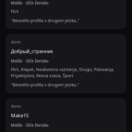
Moški
·
išče
žensko
Flirt
"
Besedilo profila v drugem jeziku.
"
danes
Добрый_странник
Moški
·
išče
žensko
Flirt, Klepet, Neobvezno razmerje, Drugo, Potovanja,
Prijateljstvo, Resna zveza, Šport
"
Besedilo profila v drugem jeziku.
"
danes
Make15
Moški
·
išče
žensko