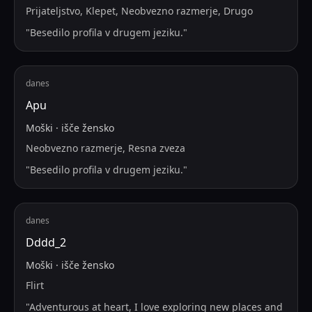
Prijateljstvo, Klepet, Neobvezno razmerje, Drugo
"
Besedilo profila v drugem jeziku.
"
danes
Apu
Moški
·
išče
žensko
Neobvezno razmerje, Resna zveza
"
Besedilo profila v drugem jeziku.
"
danes
Dddd_2
Moški
·
išče
žensko
Flirt
"
Adventurous at heart, I love exploring new places and