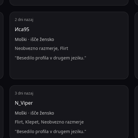
2 dni nazaj
Иса95
Moški
·
išče
žensko
Neobvezno razmerje, Flirt
"
Besedilo profila v drugem jeziku.
"
3 dni nazaj
N_Viper
Moški
·
išče
žensko
Flirt, Klepet, Neobvezno razmerje
"
Besedilo profila v drugem jeziku.
"