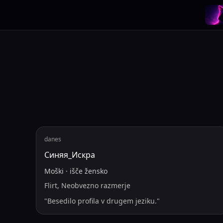
danes
Синяя_Искра
Moški
·
išče
žensko
Flirt, Neobvezno razmerje
"
Besedilo profila v drugem jeziku.
"