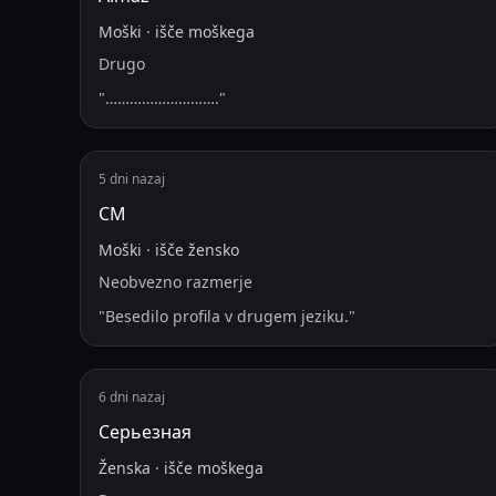
Moški
·
išče
moškega
Drugo
"
……………………….
"
5 dni nazaj
СМ
Moški
·
išče
žensko
Neobvezno razmerje
"
Besedilo profila v drugem jeziku.
"
6 dni nazaj
Серьезная
Ženska
·
išče
moškega