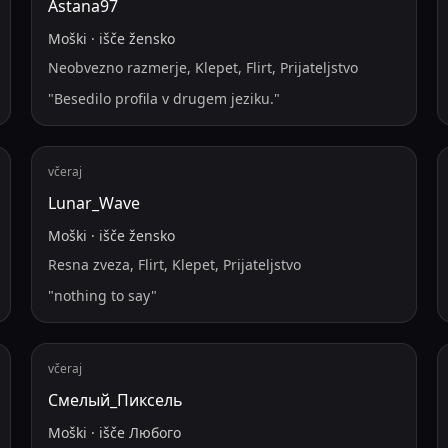
Astana97
Moški
·
išče
žensko
Neobvezno razmerje, Klepet, Flirt, Prijateljstvo
"
Besedilo profila v drugem jeziku.
"
včeraj
Lunar_Wave
Moški
·
išče
žensko
Resna zveza, Flirt, Klepet, Prijateljstvo
"
nothing to say
"
včeraj
Смелый_Пиксель
Moški
·
išče
Любого