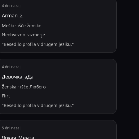
4 dni nazaj
Arman_2
Moški
·
išče
žensko
Neobvezno razmerje
"
Besedilo profila v drugem jeziku.
"
4 dni nazaj
Девочка_аДа
Ženska
·
išče
Любого
Flirt
"
Besedilo profila v drugem jeziku.
"
5 dni nazaj
Яркая_Мечта