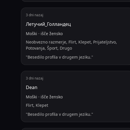
3 dni nazaj
Летучий_Голландец
Moški
·
išče
žensko
Neobvezno razmerje, Flirt, Klepet, Prijateljstvo,
Potovanja, Šport, Drugo
"
Besedilo profila v drugem jeziku.
"
3 dni nazaj
Dean
Moški
·
išče
žensko
Flirt, Klepet
"
Besedilo profila v drugem jeziku.
"