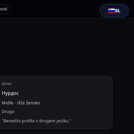
nost
SL
danes
Нурдос
Moški
·
išče
žensko
Drugo
"
Besedilo profila v drugem jeziku.
"