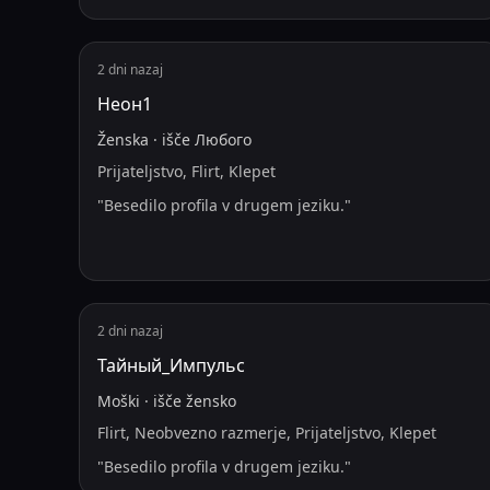
2 dni nazaj
Неон1
Ženska
·
išče
Любого
Prijateljstvo, Flirt, Klepet
"
Besedilo profila v drugem jeziku.
"
2 dni nazaj
Тайный_Импульс
Moški
·
išče
žensko
Flirt, Neobvezno razmerje, Prijateljstvo, Klepet
"
Besedilo profila v drugem jeziku.
"