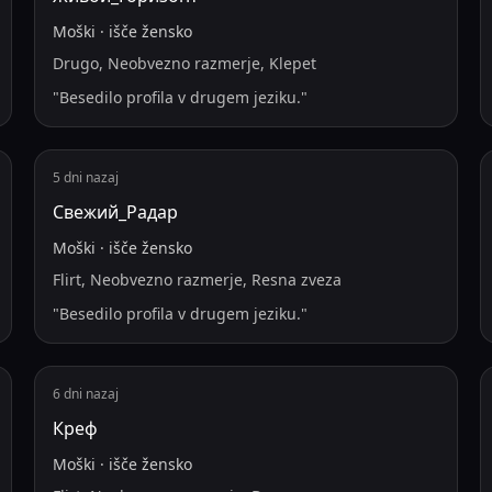
Moški
·
išče
žensko
Drugo, Neobvezno razmerje, Klepet
"
Besedilo profila v drugem jeziku.
"
5 dni nazaj
Свежий_Радар
Moški
·
išče
žensko
Flirt, Neobvezno razmerje, Resna zveza
"
Besedilo profila v drugem jeziku.
"
6 dni nazaj
Креф
Moški
·
išče
žensko