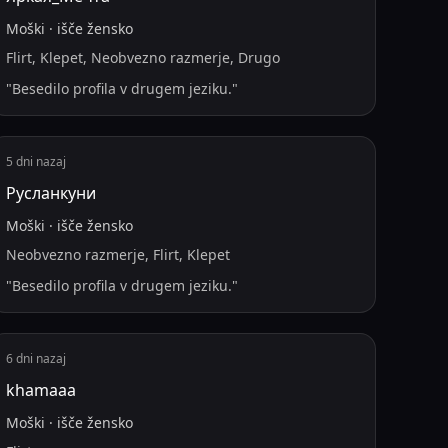
Moški
·
išče
žensko
Flirt, Klepet, Neobvezno razmerje, Drugo
"
Besedilo profila v drugem jeziku.
"
5 dni nazaj
Русланкуни
Moški
·
išče
žensko
Neobvezno razmerje, Flirt, Klepet
"
Besedilo profila v drugem jeziku.
"
6 dni nazaj
khamaaa
Moški
·
išče
žensko