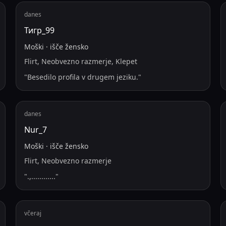
danes
Тигр_99
Moški
·
išče
žensko
Flirt, Neobvezno razmerje, Klepet
"
Besedilo profila v drugem jeziku.
"
danes
Nur_7
Moški
·
išče
žensko
Flirt, Neobvezno razmerje
"
.,............
"
včeraj