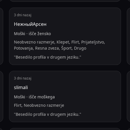
3 dni nazaj
НежныйАрсен
Moški
·
išče
žensko
Neobvezno razmerje, Klepet, Flirt, Prijateljstvo,
Potovanja, Resna zveza, Šport, Drugo
"
Besedilo profila v drugem jeziku.
"
3 dni nazaj
slimali
Moški
·
išče
moškega
Flirt, Neobvezno razmerje
"
Besedilo profila v drugem jeziku.
"