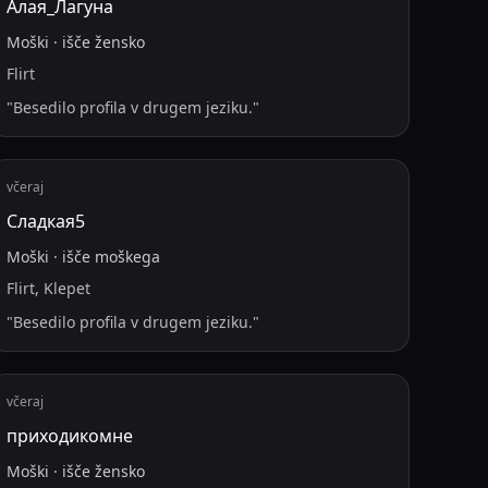
Алая_Лагуна
Moški
·
išče
žensko
Flirt
"
Besedilo profila v drugem jeziku.
"
včeraj
Сладкая5
Moški
·
išče
moškega
Flirt, Klepet
"
Besedilo profila v drugem jeziku.
"
včeraj
приходикомне
Moški
·
išče
žensko