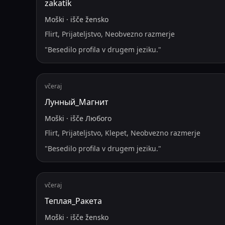
zakatik
Moški
·
išče
žensko
Flirt, Prijateljstvo, Neobvezno razmerje
"
Besedilo profila v drugem jeziku.
"
včeraj
Лунный_Магнит
Moški
·
išče
Любого
Flirt, Prijateljstvo, Klepet, Neobvezno razmerje
"
Besedilo profila v drugem jeziku.
"
včeraj
Теплая_Ракета
Moški
·
išče
žensko