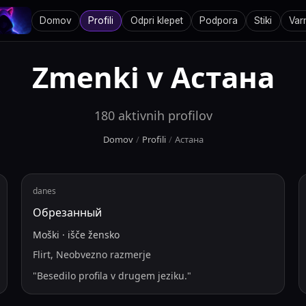
Domov
Profili
Odpri klepet
Podpora
Stiki
Var
Zmenki v
Астана
180
aktivnih profilov
Domov
/
Profili
/
Астана
danes
Обрезанный
Moški
·
išče
žensko
Flirt, Neobvezno razmerje
"
Besedilo profila v drugem jeziku.
"