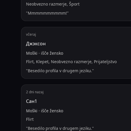
Neobvezno razmerje, Šport
"
Mmmmmmmmmm!
"
včeraj
Джэксон
Moški
·
išče
žensko
Flirt, Klepet, Neobvezno razmerje, Prijateljstvo
"
Besedilo profila v drugem jeziku.
"
2 dni nazaj
Сан1
Moški
·
išče
žensko
Flirt
"
Besedilo profila v drugem jeziku.
"