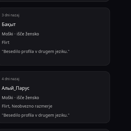
3 dni nazaj
Бақыт
Moški
·
išče
žensko
Flirt
"
Besedilo profila v drugem jeziku.
"
4 dni nazaj
Алый_Парус
Moški
·
išče
žensko
Flirt, Neobvezno razmerje
"
Besedilo profila v drugem jeziku.
"