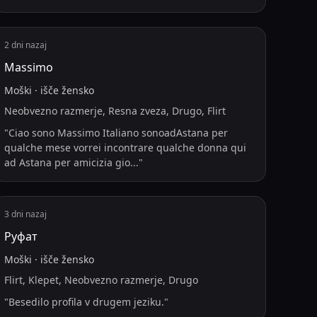
2 dni nazaj
Massimo
Moški
·
išče
žensko
Neobvezno razmerje, Resna zveza, Drugo, Flirt
"
Ciao sono Massimo Italiano sonoadAstana per
qualche mese vorrei incontrare qualche donna qui
ad Astana per amicizia gio
...
"
3 dni nazaj
Руфат
Moški
·
išče
žensko
Flirt, Klepet, Neobvezno razmerje, Drugo
"
Besedilo profila v drugem jeziku.
"