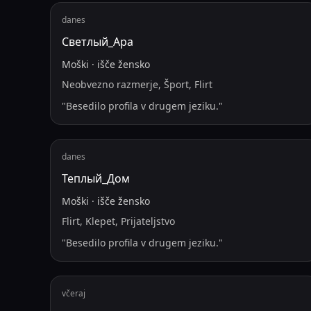
danes
Светлый_Ара
Moški
·
išče
žensko
Neobvezno razmerje, Šport, Flirt
"
Besedilo profila v drugem jeziku.
"
danes
Теплый_Дом
Moški
·
išče
žensko
Flirt, Klepet, Prijateljstvo
"
Besedilo profila v drugem jeziku.
"
včeraj