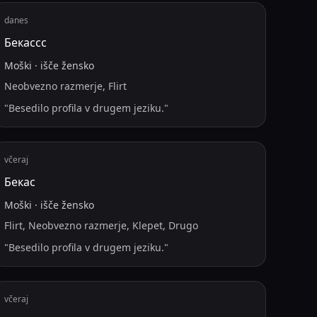
danes
Бекассс
Moški
·
išče
žensko
Neobvezno razmerje, Flirt
"
Besedilo profila v drugem jeziku.
"
včeraj
Бекас
Moški
·
išče
žensko
Flirt, Neobvezno razmerje, Klepet, Drugo
"
Besedilo profila v drugem jeziku.
"
včeraj