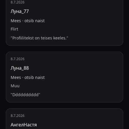
8.7.2026
Луна_77
Mees
·
otsib
naist
Flirt
"
Profiilitekst on teises keeles.
"
8.7.2026
Луна_88
Mees
·
otsib
naist
Muu
"
Dddddddddd
"
8.7.2026
АнгелНастя