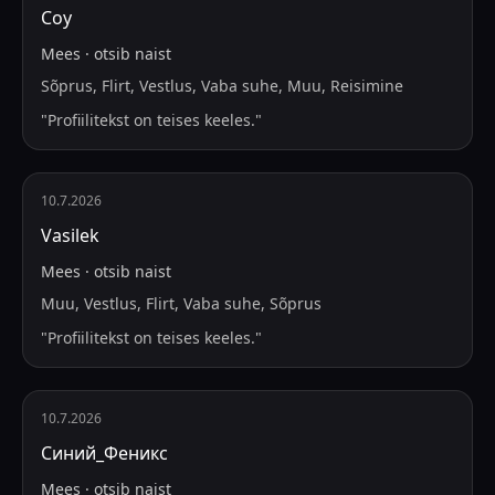
Соу
Mees
·
otsib
naist
Sõprus, Flirt, Vestlus, Vaba suhe, Muu, Reisimine
"
Profiilitekst on teises keeles.
"
10.7.2026
Vasilek
Mees
·
otsib
naist
Muu, Vestlus, Flirt, Vaba suhe, Sõprus
"
Profiilitekst on teises keeles.
"
10.7.2026
Синий_Феникс
Mees
·
otsib
naist