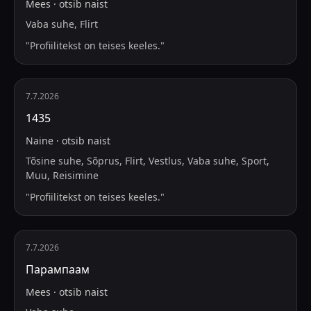
Mees
·
otsib
naist
Vaba suhe, Flirt
"
Profiilitekst on teises keeles.
"
7.7.2026
1435
Naine
·
otsib
naist
Tõsine suhe, Sõprus, Flirt, Vestlus, Vaba suhe, Sport,
Muu, Reisimine
"
Profiilitekst on teises keeles.
"
7.7.2026
Парампаам
Mees
·
otsib
naist