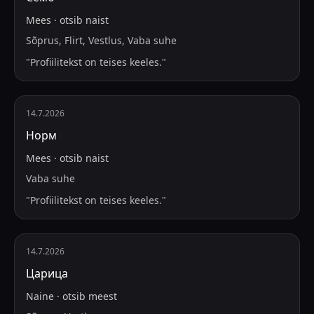
Mees
·
otsib
naist
Sõprus, Flirt, Vestlus, Vaba suhe
"
Profiilitekst on teises keeles.
"
14.7.2026
Норм
Mees
·
otsib
naist
Vaba suhe
"
Profiilitekst on teises keeles.
"
14.7.2026
Царица
Naine
·
otsib
meest