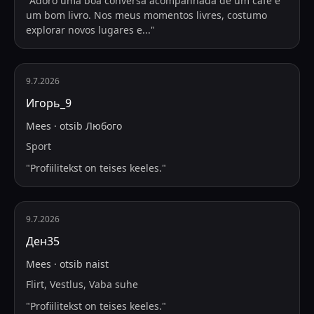
"
Adoro uma boa conversa acompanhada de um café e
um bom livro. Nos meus momentos livres, costumo
explorar novos lugares e
...
"
9.7.2026
Игорь_9
Mees
·
otsib
Любого
Sport
"
Profiilitekst on teises keeles.
"
9.7.2026
Ден35
Mees
·
otsib
naist
Flirt, Vestlus, Vaba suhe
"
Profiilitekst on teises keeles.
"