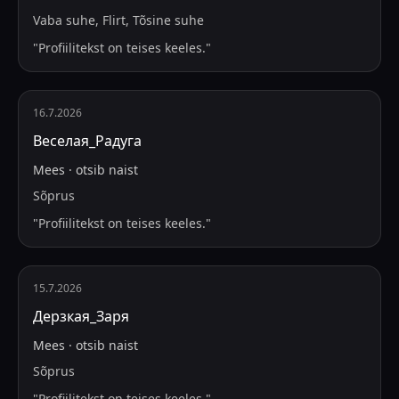
Vaba suhe, Flirt, Tõsine suhe
"
Profiilitekst on teises keeles.
"
16.7.2026
Веселая_Радуга
Mees
·
otsib
naist
Sõprus
"
Profiilitekst on teises keeles.
"
15.7.2026
Дерзкая_Заря
Mees
·
otsib
naist
Sõprus
"
Profiilitekst on teises keeles.
"