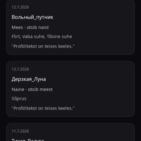
12.7.2026
Вольный_путник
Mees
·
otsib
naist
Flirt, Vaba suhe, Tõsine suhe
"
Profiilitekst on teises keeles.
"
12.7.2026
Дерзкая_Луна
Naine
·
otsib
meest
Sõprus
"
Profiilitekst on teises keeles.
"
11.7.2026