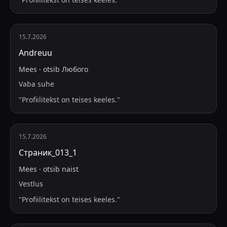
15.7.2026
Andreuu
Mees
·
otsib
Любого
Vaba suhe
"
Profiilitekst on teises keeles.
"
15.7.2026
Страник_013_1
Mees
·
otsib
naist
Vestlus
"
Profiilitekst on teises keeles.
"