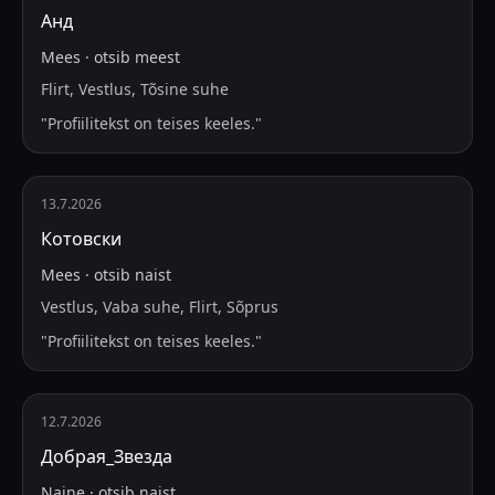
Анд
Mees
·
otsib
meest
Flirt, Vestlus, Tõsine suhe
"
Profiilitekst on teises keeles.
"
13.7.2026
Котовски
Mees
·
otsib
naist
Vestlus, Vaba suhe, Flirt, Sõprus
"
Profiilitekst on teises keeles.
"
12.7.2026
Добрая_Звезда
Naine
·
otsib
naist