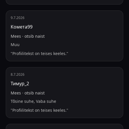
9.7.2026
Комета99
Mees
·
otsib
naist
Muu
"
Profiilitekst on teises keeles.
"
8.7.2026
Тимур_2
Mees
·
otsib
naist
Tõsine suhe, Vaba suhe
"
Profiilitekst on teises keeles.
"