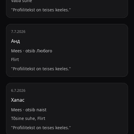
Vaba suhe
"
Profiilitekst on teises keeles.
"
7.7.2026
Анд
Mees
·
otsib
Любого
Flirt
"
Profiilitekst on teises keeles.
"
6.7.2026
Xanac
Mees
·
otsib
naist
Tõsine suhe, Flirt
"
Profiilitekst on teises keeles.
"