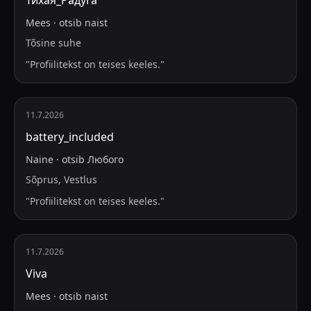
Тихая_Радуга
Mees
·
otsib
naist
Tõsine suhe
"
Profiilitekst on teises keeles.
"
11.7.2026
battery_included
Naine
·
otsib
Любого
Sõprus, Vestlus
"
Profiilitekst on teises keeles.
"
11.7.2026
Viva
Mees
·
otsib
naist