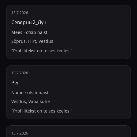
13.7.2026
Северный_Луч
Mees
·
otsib
naist
Sõprus, Flirt, Vestlus
"
Profiilitekst on teises keeles.
"
13.7.2026
Рег
Naine
·
otsib
naist
Vestlus, Vaba suhe
"
Profiilitekst on teises keeles.
"
13.7.2026