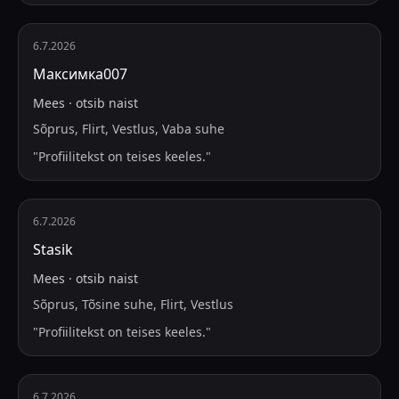
6.7.2026
Максимка007
Mees
·
otsib
naist
Sõprus, Flirt, Vestlus, Vaba suhe
"
Profiilitekst on teises keeles.
"
6.7.2026
Stasik
Mees
·
otsib
naist
Sõprus, Tõsine suhe, Flirt, Vestlus
"
Profiilitekst on teises keeles.
"
6.7.2026