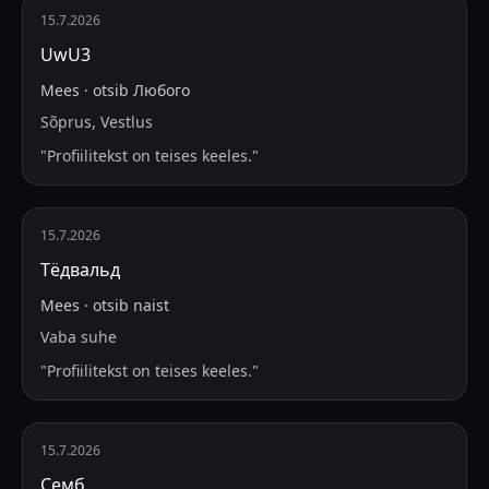
15.7.2026
UwU3
Mees
·
otsib
Любого
Sõprus, Vestlus
"
Profiilitekst on teises keeles.
"
15.7.2026
Тëдвальд
Mees
·
otsib
naist
Vaba suhe
"
Profiilitekst on teises keeles.
"
15.7.2026
Семб