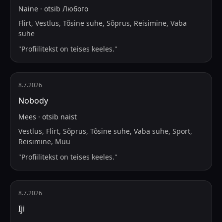
Naine
·
otsib
Любого
Flirt, Vestlus, Tõsine suhe, Sõprus, Reisimine, Vaba
suhe
"
Profiilitekst on teises keeles.
"
8.7.2026
Nobody
Mees
·
otsib
naist
Vestlus, Flirt, Sõprus, Tõsine suhe, Vaba suhe, Sport,
Reisimine, Muu
"
Profiilitekst on teises keeles.
"
8.7.2026
Iji