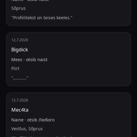
Sõprus
"
Profiilitekst on teises keeles.
"
12.7.2026
Bigdick
Mees
·
otsib
naist
Flirt
"
,..........
"
12.7.2026
Mec4ta
Naine
·
otsib
Любого
Vestlus, Sõprus