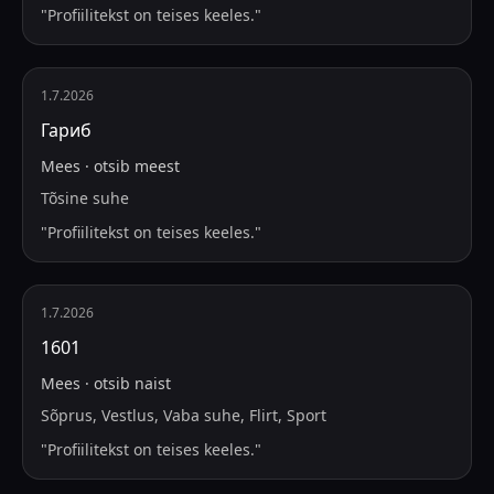
"
Profiilitekst on teises keeles.
"
1.7.2026
Гариб
Mees
·
otsib
meest
Tõsine suhe
"
Profiilitekst on teises keeles.
"
1.7.2026
1601
Mees
·
otsib
naist
Sõprus, Vestlus, Vaba suhe, Flirt, Sport
"
Profiilitekst on teises keeles.
"