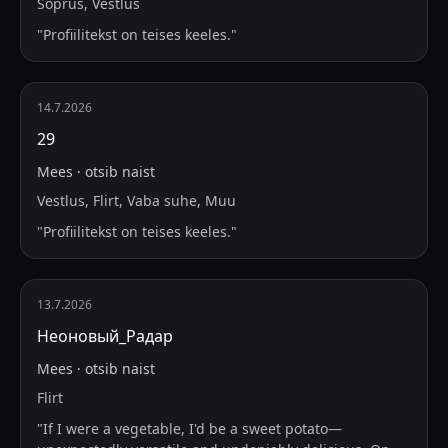
Sõprus, Vestlus
"
Profiilitekst on teises keeles.
"
14.7.2026
29
Mees
·
otsib
naist
Vestlus, Flirt, Vaba suhe, Muu
"
Profiilitekst on teises keeles.
"
13.7.2026
Неоновый_Радар
Mees
·
otsib
naist
Flirt
"
If I were a vegetable, I'd be a sweet potato—