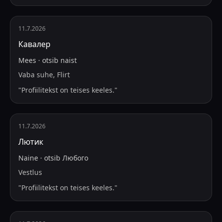
11.7.2026
Кавалер
Mees
·
otsib
naist
Vaba suhe, Flirt
"
Profiilitekst on teises keeles.
"
11.7.2026
Лютик
Naine
·
otsib
Любого
Vestlus
"
Profiilitekst on teises keeles.
"