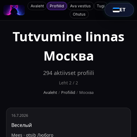
Avaleht
Profiilid
Ava vestlus
Tugi
Kontaktid
ET
Ohutus
Tutvumine linnas
Москва
294
aktiivset profiili
Leht
2
/
2
Avaleht
/
Profiilid
/
Москва
16.7.2026
Веселый
Mees
·
otsib
Любого