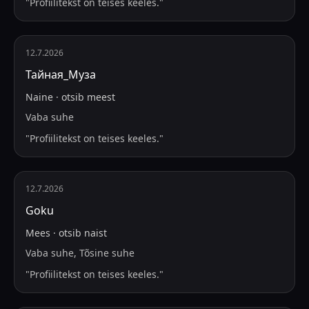
"
Profiilitekst on teises keeles.
"
12.7.2026
Тайная_Муза
Naine
·
otsib
meest
Vaba suhe
"
Profiilitekst on teises keeles.
"
12.7.2026
Goku
Mees
·
otsib
naist
Vaba suhe, Tõsine suhe
"
Profiilitekst on teises keeles.
"