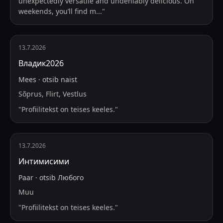
unexpectedly versatile and undeniably delicious. On
weekends, you’ll find m
...
"
13.7.2026
Владик2026
Mees
·
otsib
naist
Sõprus, Flirt, Vestlus
"
Profiilitekst on teises keeles.
"
13.7.2026
Интимисими
Paar
·
otsib
Любого
Muu
"
Profiilitekst on teises keeles.
"