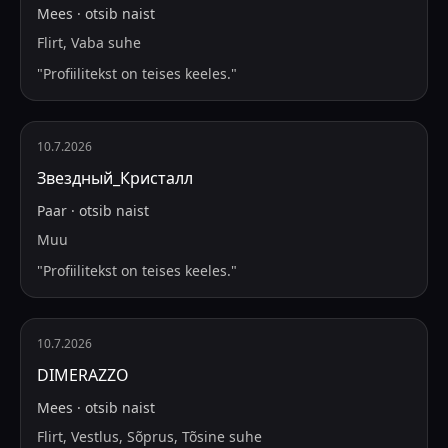
Mees
·
otsib
naist
Flirt, Vaba suhe
"
Profiilitekst on teises keeles.
"
10.7.2026
Звездный_Кристалл
Paar
·
otsib
naist
Muu
"
Profiilitekst on teises keeles.
"
10.7.2026
DIMERAZZO
Mees
·
otsib
naist
Flirt, Vestlus, Sõprus, Tõsine suhe