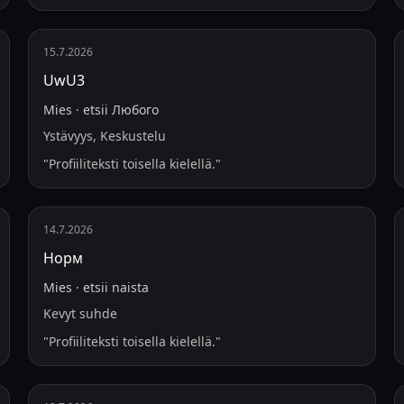
15.7.2026
UwU3
Mies
·
etsii
Любого
Ystävyys, Keskustelu
"
Profiiliteksti toisella kielellä.
"
14.7.2026
Норм
Mies
·
etsii
naista
Kevyt suhde
"
Profiiliteksti toisella kielellä.
"