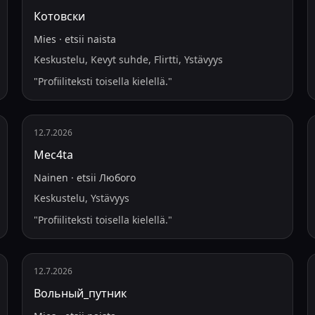
Котовски
Mies
·
etsii
naista
Keskustelu, Kevyt suhde, Flirtti, Ystävyys
"
Profiiliteksti toisella kielellä.
"
12.7.2026
Mec4ta
Nainen
·
etsii
Любого
Keskustelu, Ystävyys
"
Profiiliteksti toisella kielellä.
"
12.7.2026
Вольный_путник