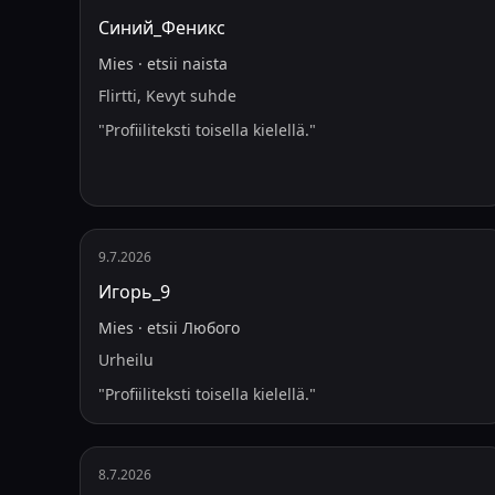
Синий_Феникс
Mies
·
etsii
naista
Flirtti, Kevyt suhde
"
Profiiliteksti toisella kielellä.
"
9.7.2026
Игорь_9
Mies
·
etsii
Любого
Urheilu
"
Profiiliteksti toisella kielellä.
"
8.7.2026