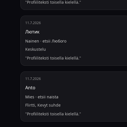
"
Profiiliteksti toisella kielellä.
"
11.7.2026
Лютик
Nainen
·
etsii
Любого
Keskustelu
"
Profiiliteksti toisella kielellä.
"
11.7.2026
Anto
Mies
·
etsii
naista
Flirtti, Kevyt suhde
"
Profiiliteksti toisella kielellä.
"