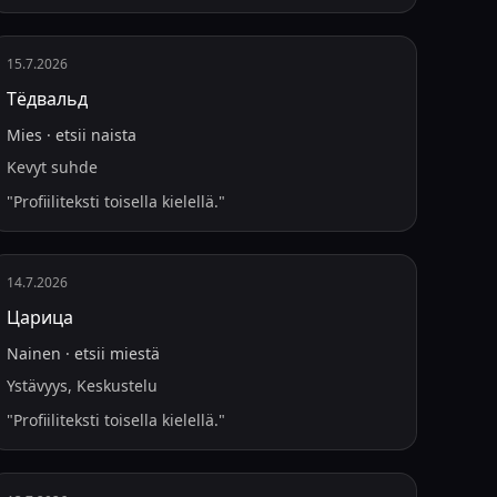
15.7.2026
Тëдвальд
Mies
·
etsii
naista
Kevyt suhde
"
Profiiliteksti toisella kielellä.
"
14.7.2026
Царица
Nainen
·
etsii
miestä
Ystävyys, Keskustelu
"
Profiiliteksti toisella kielellä.
"