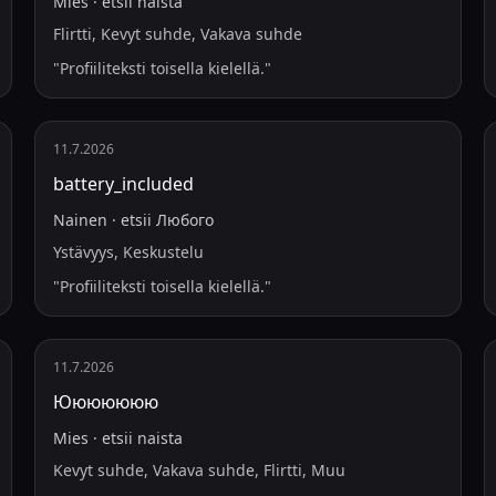
Mies
·
etsii
naista
Flirtti, Kevyt suhde, Vakava suhde
"
Profiiliteksti toisella kielellä.
"
11.7.2026
battery_included
Nainen
·
etsii
Любого
Ystävyys, Keskustelu
"
Profiiliteksti toisella kielellä.
"
11.7.2026
Ююююююю
Mies
·
etsii
naista
Kevyt suhde, Vakava suhde, Flirtti, Muu