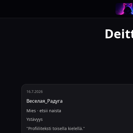
Deit
16.7.2026
Веселая_Радуга
Mies
·
etsii
naista
Ystävyys
"
Profiiliteksti toisella kielellä.
"