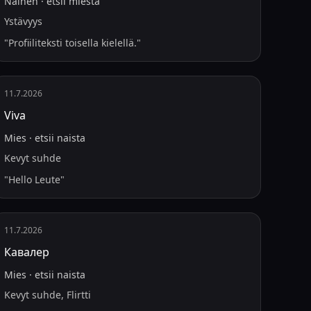
Nainen
·
etsii
miestä
Ystävyys
"
Profiiliteksti toisella kielellä.
"
11.7.2026
Viva
Mies
·
etsii
naista
Kevyt suhde
"
Hello Leute
"
11.7.2026
Кавалер
Mies
·
etsii
naista
Kevyt suhde, Flirtti