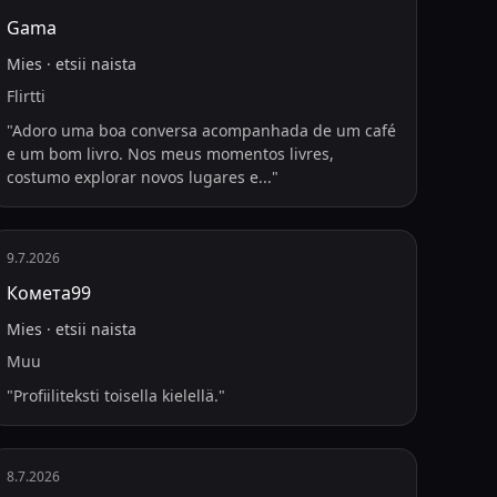
Gama
Mies
·
etsii
naista
Flirtti
"
Adoro uma boa conversa acompanhada de um café
e um bom livro. Nos meus momentos livres,
costumo explorar novos lugares e
...
"
9.7.2026
Комета99
Mies
·
etsii
naista
Muu
"
Profiiliteksti toisella kielellä.
"
8.7.2026