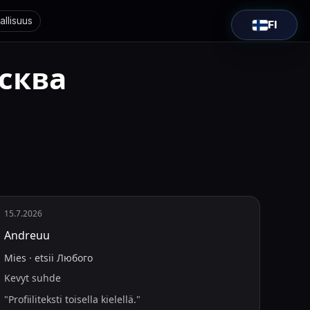
allisuus
FI
сква
15.7.2026
Andreuu
Mies
·
etsii
Любого
Kevyt suhde
"
Profiiliteksti toisella kielellä.
"