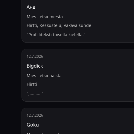
Анд
Mies
·
etsii
miestä
Flirtti, Keskustelu, Vakava suhde
"
Profiiliteksti toisella kielellä.
"
12.7.2026
Bigdick
Mies
·
etsii
naista
Flirtti
"
,..........
"
12.7.2026
Goku