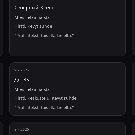
Северный_Квест
Mies
·
etsii
naista
Flirtti, Kevyt suhde
"
Profiiliteksti toisella kielellä.
"
9.7.2026
Ден35
Mies
·
etsii
naista
Flirtti, Keskustelu, Kevyt suhde
"
Profiiliteksti toisella kielellä.
"
8.7.2026