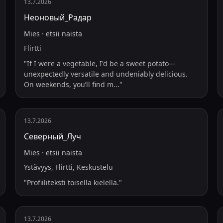
13.7.2026
Неоновый_Радар
Mies
·
etsii
naista
Flirtti
"
If I were a vegetable, I'd be a sweet potato—
unexpectedly versatile and undeniably delicious.
On weekends, you’ll find m
...
"
13.7.2026
Северный_Луч
Mies
·
etsii
naista
Ystävyys, Flirtti, Keskustelu
"
Profiiliteksti toisella kielellä.
"
13.7.2026