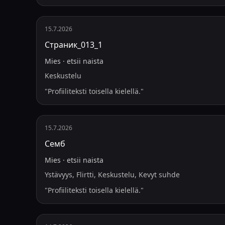
15.7.2026
Страник_013_1
Mies
·
etsii
naista
Keskustelu
"
Profiiliteksti toisella kielellä.
"
15.7.2026
Семб
Mies
·
etsii
naista
Ystävyys, Flirtti, Keskustelu, Kevyt suhde
"
Profiiliteksti toisella kielellä.
"