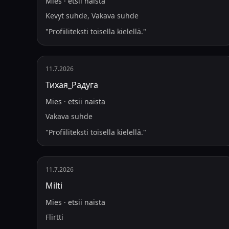
Mies
·
etsii
naista
Kevyt suhde, Vakava suhde
"
Profiiliteksti toisella kielellä.
"
11.7.2026
Тихая_Радуга
Mies
·
etsii
naista
Vakava suhde
"
Profiiliteksti toisella kielellä.
"
11.7.2026
Milti
Mies
·
etsii
naista
Flirtti