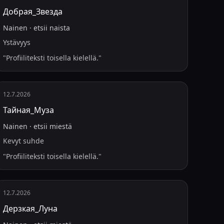
Добрая_Звезда
Nainen
·
etsii
naista
Ystävyys
"
Profiiliteksti toisella kielellä.
"
12.7.2026
Тайная_Муза
Nainen
·
etsii
miestä
Kevyt suhde
"
Profiiliteksti toisella kielellä.
"
12.7.2026
Дерзкая_Луна