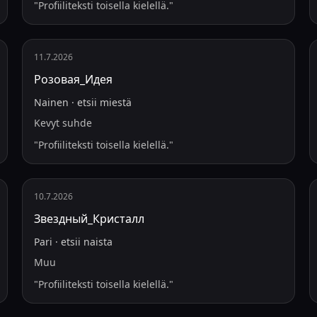
"
Profiiliteksti toisella kielellä.
"
11.7.2026
Розовая_Идея
Nainen
·
etsii
miestä
Kevyt suhde
"
Profiiliteksti toisella kielellä.
"
10.7.2026
Звездный_Кристалл
Pari
·
etsii
naista
Muu
"
Profiiliteksti toisella kielellä.
"