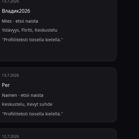
13.7.2026
Владик2026
Mies
·
etsii
naista
Ystävyys, Flirtti, Keskustelu
"
Profiiliteksti toisella kielellä.
"
13.7.2026
Рег
Nainen
·
etsii
naista
Keskustelu, Kevyt suhde
"
Profiiliteksti toisella kielellä.
"
12.7.2026