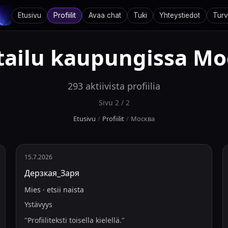
Etusivu
Profiilit
Avaa chat
Tuki
Yhteystiedot
Turv
tailu kaupungissa
Мо
293
aktiivista profiilia
Sivu
2
/
2
Etusivu
/
Profiilit
/
Москва
15.7.2026
Дерзкая_Заря
Mies
·
etsii
naista
Ystävyys
"
Profiiliteksti toisella kielellä.
"