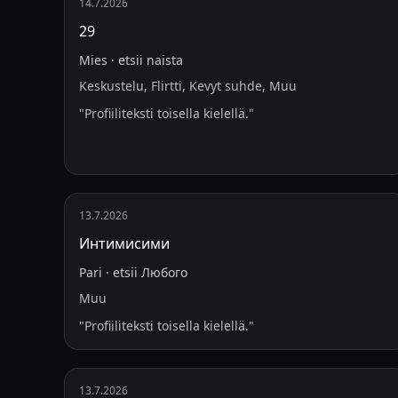
14.7.2026
29
Mies
·
etsii
naista
Keskustelu, Flirtti, Kevyt suhde, Muu
"
Profiiliteksti toisella kielellä.
"
13.7.2026
Интимисими
Pari
·
etsii
Любого
Muu
"
Profiiliteksti toisella kielellä.
"
13.7.2026