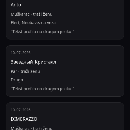
Anto
Muškarac
·
traži
ženu
Flert, Neobavezna veza
"
Tekst profila na drugom jeziku.
"
10. 07. 2026.
Звездный_Кристалл
Par
·
traži
ženu
Drugo
"
Tekst profila na drugom jeziku.
"
10. 07. 2026.
DIMERAZZO
Muškarac
·
traži
ženu