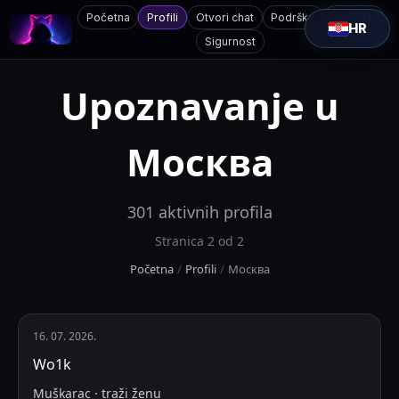
Početna
Profili
Otvori chat
Podrška
Kontakti
HR
Sigurnost
Upoznavanje u
Москва
301
aktivnih profila
Stranica
2
od
2
Početna
/
Profili
/
Москва
16. 07. 2026.
Wo1k
Muškarac
·
traži
ženu