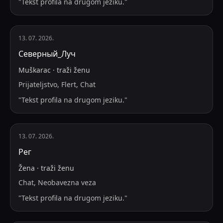
"
Tekst profila na drugom jeziku.
"
13. 07. 2026.
Северный_Луч
Muškarac
·
traži
ženu
Prijateljstvo, Flert, Chat
"
Tekst profila na drugom jeziku.
"
13. 07. 2026.
Рег
Žena
·
traži
ženu
Chat, Neobavezna veza
"
Tekst profila na drugom jeziku.
"