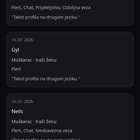
Flert, Chat, Prijateljstvo, Ozbiljna veza
"
Tekst profila na drugom jeziku.
"
10. 07. 2026.
Gyl
Muškarac
·
traži
ženu
Flert
"
Tekst profila na drugom jeziku.
"
10. 07. 2026.
Neils
Muškarac
·
traži
ženu
Flert, Chat, Neobavezna veza