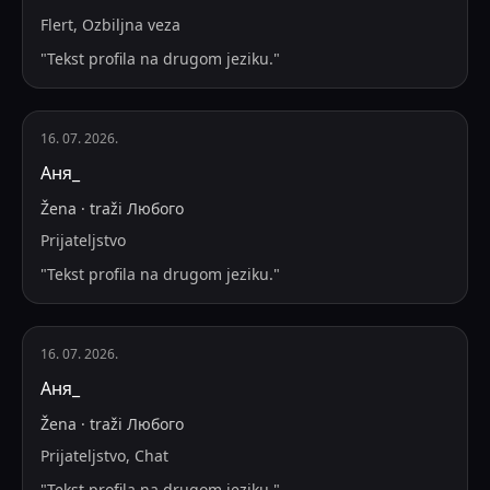
Flert, Ozbiljna veza
"
Tekst profila na drugom jeziku.
"
16. 07. 2026.
Аня_
Žena
·
traži
Любого
Prijateljstvo
"
Tekst profila na drugom jeziku.
"
16. 07. 2026.
Аня_
Žena
·
traži
Любого
Prijateljstvo, Chat
"
Tekst profila na drugom jeziku.
"