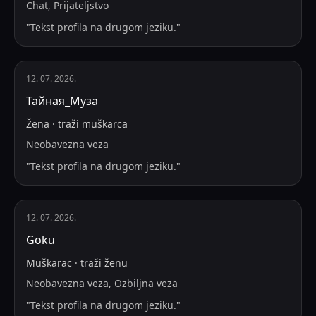
Chat, Prijateljstvo
"
Tekst profila na drugom jeziku.
"
12. 07. 2026.
Тайная_Муза
Žena
·
traži
muškarca
Neobavezna veza
"
Tekst profila na drugom jeziku.
"
12. 07. 2026.
Goku
Muškarac
·
traži
ženu
Neobavezna veza, Ozbiljna veza
"
Tekst profila na drugom jeziku.
"