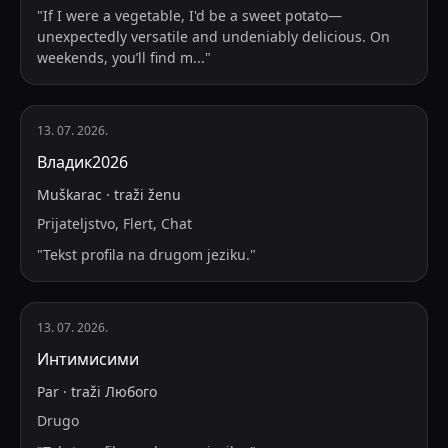
"
If I were a vegetable, I'd be a sweet potato—
unexpectedly versatile and undeniably delicious. On
weekends, you’ll find m
...
"
13. 07. 2026.
Владик2026
Muškarac
·
traži
ženu
Prijateljstvo, Flert, Chat
"
Tekst profila na drugom jeziku.
"
13. 07. 2026.
Интимисими
Par
·
traži
Любого
Drugo