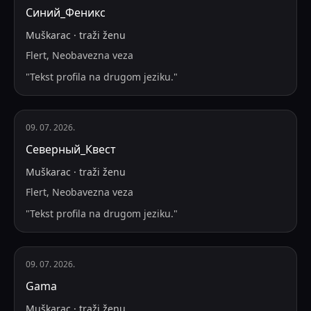
Синий_Феникс
Muškarac
·
traži
ženu
Flert, Neobavezna veza
"
Tekst profila na drugom jeziku.
"
09. 07. 2026.
Северный_Квест
Muškarac
·
traži
ženu
Flert, Neobavezna veza
"
Tekst profila na drugom jeziku.
"
09. 07. 2026.
Gama
Muškarac
·
traži
ženu