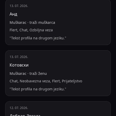
13. 07. 2026.
Анд
Muškarac
·
traži
muškarca
Flert, Chat, Ozbiljna veza
"
Tekst profila na drugom jeziku.
"
13. 07. 2026.
Котовски
Muškarac
·
traži
ženu
Chat, Neobavezna veza, Flert, Prijateljstvo
"
Tekst profila na drugom jeziku.
"
12. 07. 2026.