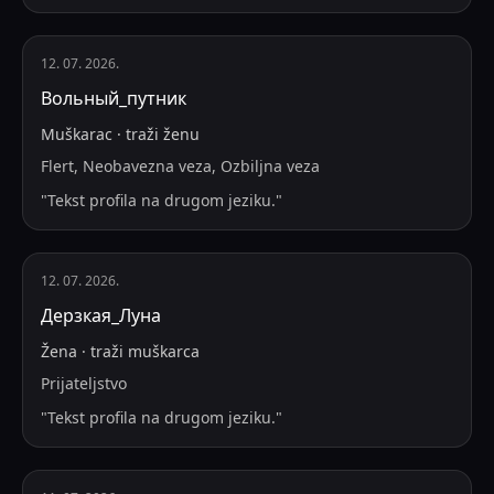
12. 07. 2026.
Вольный_путник
Muškarac
·
traži
ženu
Flert, Neobavezna veza, Ozbiljna veza
"
Tekst profila na drugom jeziku.
"
12. 07. 2026.
Дерзкая_Луна
Žena
·
traži
muškarca
Prijateljstvo
"
Tekst profila na drugom jeziku.
"