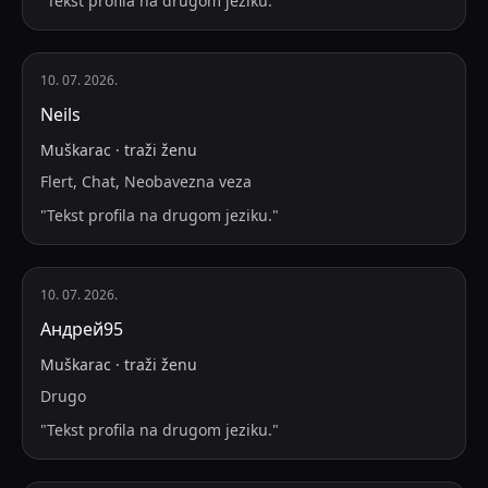
"
Tekst profila na drugom jeziku.
"
10. 07. 2026.
Neils
Muškarac
·
traži
ženu
Flert, Chat, Neobavezna veza
"
Tekst profila na drugom jeziku.
"
10. 07. 2026.
Андрей95
Muškarac
·
traži
ženu
Drugo
"
Tekst profila na drugom jeziku.
"