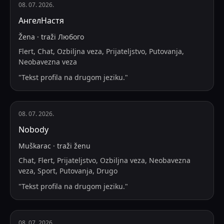
08. 07. 2026.
АнгелНастя
Žena
·
traži
Любого
Flert, Chat, Ozbiljna veza, Prijateljstvo, Putovanja,
Neobavezna veza
"
Tekst profila na drugom jeziku.
"
08. 07. 2026.
Nobody
Muškarac
·
traži
ženu
Chat, Flert, Prijateljstvo, Ozbiljna veza, Neobavezna
veza, Sport, Putovanja, Drugo
"
Tekst profila na drugom jeziku.
"
08. 07. 2026.