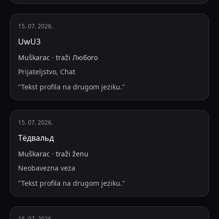
15. 07. 2026.
UwU3
Muškarac
·
traži
Любого
Prijateljstvo, Chat
"
Tekst profila na drugom jeziku.
"
15. 07. 2026.
Тëдвальд
Muškarac
·
traži
ženu
Neobavezna veza
"
Tekst profila na drugom jeziku.
"
15. 07. 2026.