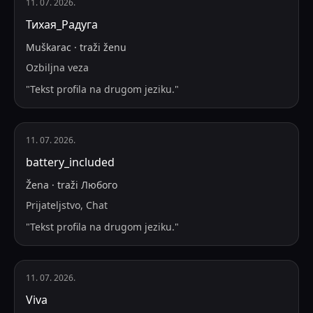
11. 07. 2026.
Тихая_Радуга
Muškarac
·
traži
ženu
Ozbiljna veza
"
Tekst profila na drugom jeziku.
"
11. 07. 2026.
battery_included
Žena
·
traži
Любого
Prijateljstvo, Chat
"
Tekst profila na drugom jeziku.
"
11. 07. 2026.
Viva