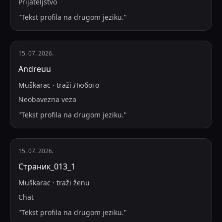
Prijateljstvo
"
Tekst profila na drugom jeziku.
"
15. 07. 2026.
Andreuu
Muškarac
·
traži
Любого
Neobavezna veza
"
Tekst profila na drugom jeziku.
"
15. 07. 2026.
Страник_013_1
Muškarac
·
traži
ženu
Chat
"
Tekst profila na drugom jeziku.
"