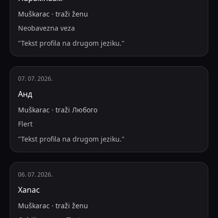
Muškarac
·
traži
ženu
Neobavezna veza
"
Tekst profila na drugom jeziku.
"
07. 07. 2026.
Анд
Muškarac
·
traži
Любого
Flert
"
Tekst profila na drugom jeziku.
"
06. 07. 2026.
Xanac
Muškarac
·
traži
ženu