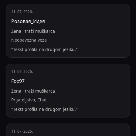
11. 07. 2026.
Розовая_Идея
Žena
·
traži
muškarca
Neobavezna veza
"
Tekst profila na drugom jeziku.
"
11. 07. 2026.
Fox97
Žena
·
traži
muškarca
Prijateljstvo, Chat
"
Tekst profila na drugom jeziku.
"
11. 07. 2026.