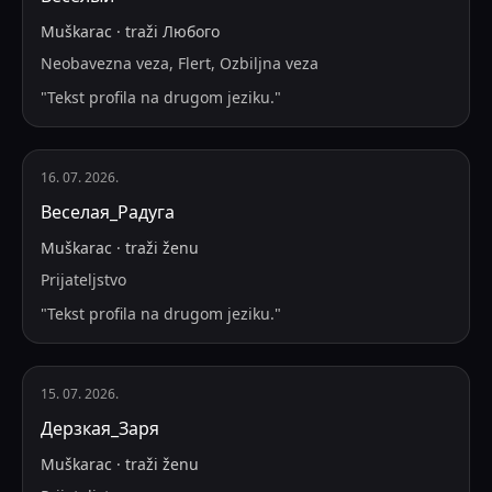
Muškarac
·
traži
Любого
Neobavezna veza, Flert, Ozbiljna veza
"
Tekst profila na drugom jeziku.
"
16. 07. 2026.
Веселая_Радуга
Muškarac
·
traži
ženu
Prijateljstvo
"
Tekst profila na drugom jeziku.
"
15. 07. 2026.
Дерзкая_Заря
Muškarac
·
traži
ženu