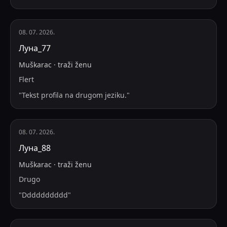
08. 07. 2026.
Луна_77
Muškarac
·
traži
ženu
Flert
"
Tekst profila na drugom jeziku.
"
08. 07. 2026.
Луна_88
Muškarac
·
traži
ženu
Drugo
"
Dddddddddd
"