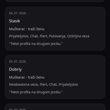
06. 07. 2026.
Stasik
Muškarac
·
traži
ženu
Prijateljstvo, Chat, Flert, Putovanja, Ozbiljna veza
"
Tekst profila na drugom jeziku.
"
05. 07. 2026.
Dobriy
Muškarac
·
traži
ženu
Neobavezna veza, Flert, Chat, Prijateljstvo
"
Tekst profila na drugom jeziku.
"
04. 07. 2026.