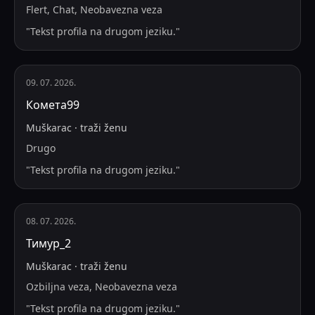
Flert, Chat, Neobavezna veza
"
Tekst profila na drugom jeziku.
"
09. 07. 2026.
Комета99
Muškarac
·
traži
ženu
Drugo
"
Tekst profila na drugom jeziku.
"
08. 07. 2026.
Тимур_2
Muškarac
·
traži
ženu
Ozbiljna veza, Neobavezna veza
"
Tekst profila na drugom jeziku.
"