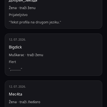
Добрая_Звезда
Žena
·
traži
ženu
Prijateljstvo
"
Tekst profila na drugom jeziku.
"
12. 07. 2026.
Bigdick
Muškarac
·
traži
ženu
Flert
"
,..........
"
12. 07. 2026.
Mec4ta
Žena
·
traži
Любого