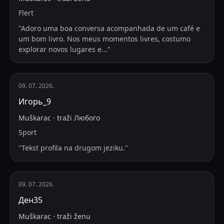
Flert
"
Adoro uma boa conversa acompanhada de um café e
um bom livro. Nos meus momentos livres, costumo
explorar novos lugares e
...
"
09. 07. 2026.
Игорь_9
Muškarac
·
traži
Любого
Sport
"
Tekst profila na drugom jeziku.
"
09. 07. 2026.
Ден35
Muškarac
·
traži
ženu