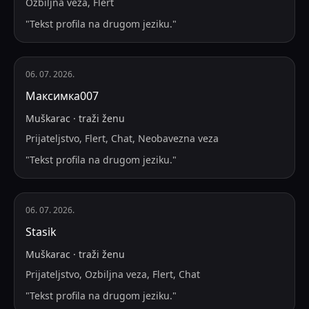
Ozbiljna veza, Flert
"
Tekst profila na drugom jeziku.
"
06. 07. 2026.
Максимка007
Muškarac
·
traži
ženu
Prijateljstvo, Flert, Chat, Neobavezna veza
"
Tekst profila na drugom jeziku.
"
06. 07. 2026.
Stasik
Muškarac
·
traži
ženu
Prijateljstvo, Ozbiljna veza, Flert, Chat
"
Tekst profila na drugom jeziku.
"