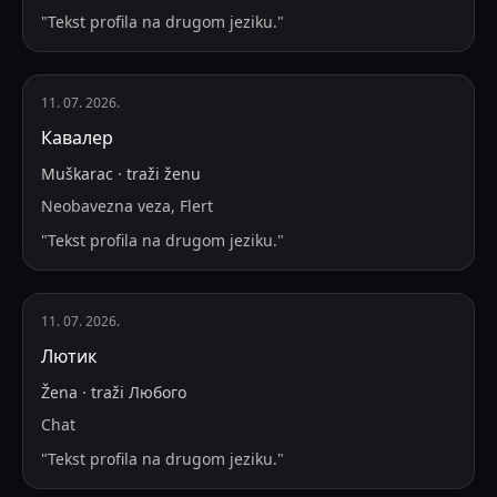
"
Tekst profila na drugom jeziku.
"
11. 07. 2026.
Кавалер
Muškarac
·
traži
ženu
Neobavezna veza, Flert
"
Tekst profila na drugom jeziku.
"
11. 07. 2026.
Лютик
Žena
·
traži
Любого
Chat
"
Tekst profila na drugom jeziku.
"