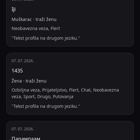
Iji
Muškarac
·
traži
ženu
Neobavezna veza, Flert
"
Tekst profila na drugom jeziku.
"
07. 07. 2026.
1435
Žena
·
traži
ženu
Ozbiljna veza, Prijateljstvo, Flert, Chat, Neobavezna
veza, Sport, Drugo, Putovanja
"
Tekst profila na drugom jeziku.
"
07. 07. 2026.
Парампаам