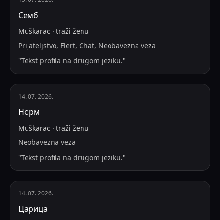
Семб
Muškarac
·
traži
ženu
Prijateljstvo, Flert, Chat, Neobavezna veza
"
Tekst profila na drugom jeziku.
"
14. 07. 2026.
Норм
Muškarac
·
traži
ženu
Neobavezna veza
"
Tekst profila na drugom jeziku.
"
14. 07. 2026.
Царица