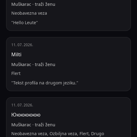
Muškarac
·
traži
ženu
Neobavezna veza
"
Hello Leute
"
11. 07. 2026.
Milti
Muškarac
·
traži
ženu
Flert
"
Tekst profila na drugom jeziku.
"
11. 07. 2026.
Ююююююю
Muškarac
·
traži
ženu
Neobavezna veza, Ozbiljna veza, Flert, Drugo