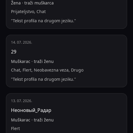
Žena
·
traži
muškarca
Prijateljstvo, Chat
"
Tekst profila na drugom jeziku.
"
14. 07. 2026.
29
Muškarac
·
traži
ženu
Chat, Flert, Neobavezna veza, Drugo
"
Tekst profila na drugom jeziku.
"
13. 07. 2026.
Неоновый_Радар
Muškarac
·
traži
ženu
Flert