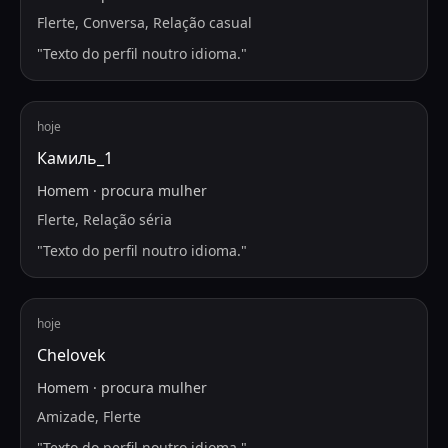
Flerte, Conversa, Relação casual
"
Texto do perfil noutro idioma.
"
hoje
Камиль_1
Homem
·
procura
mulher
Flerte, Relação séria
"
Texto do perfil noutro idioma.
"
hoje
Chelovek
Homem
·
procura
mulher
Amizade, Flerte
"
Texto do perfil noutro idioma.
"