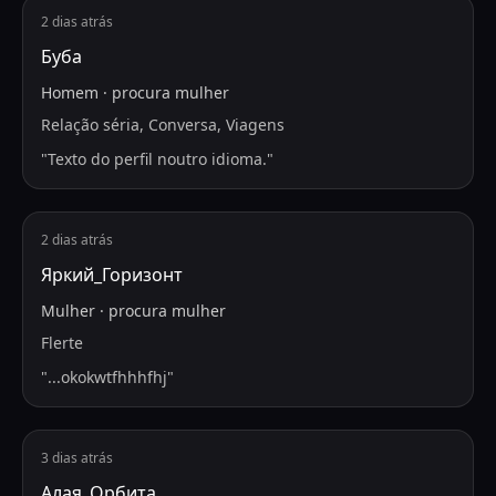
2 dias atrás
Буба
Homem
·
procura
mulher
Relação séria, Conversa, Viagens
"
Texto do perfil noutro idioma.
"
2 dias atrás
Яркий_Горизонт
Mulher
·
procura
mulher
Flerte
"
...okokwtfhhhfhj
"
3 dias atrás
Алая_Орбита