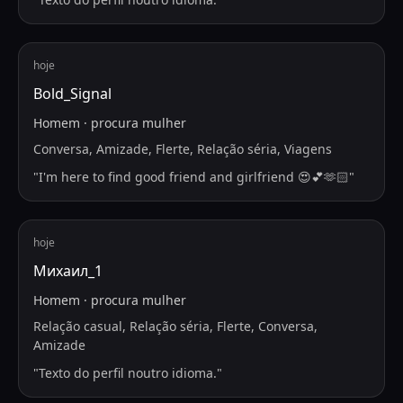
hoje
Bold_Signal
Homem
·
procura
mulher
Conversa, Amizade, Flerte, Relação séria, Viagens
"
I'm here to find good friend and girlfriend 😍💕🫶🏻
"
hoje
Михаил_1
Homem
·
procura
mulher
Relação casual, Relação séria, Flerte, Conversa,
Amizade
"
Texto do perfil noutro idioma.
"