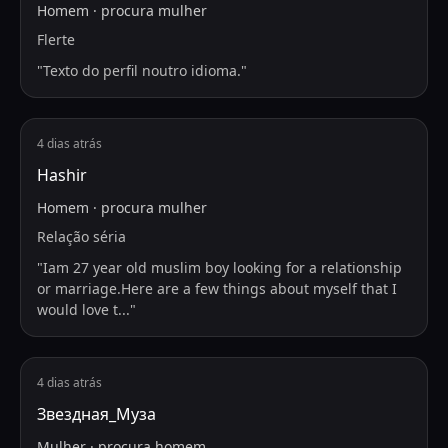
Homem
·
procura
mulher
Flerte
"
Texto do perfil noutro idioma.
"
4 dias atrás
Hashir
Homem
·
procura
mulher
Relação séria
"
Iam 27 year old muslim boy looking for a relationship
or marriage.Here are a few things about myself that I
would love t
...
"
4 dias atrás
Звездная_Муза
Mulher
·
procura
homem