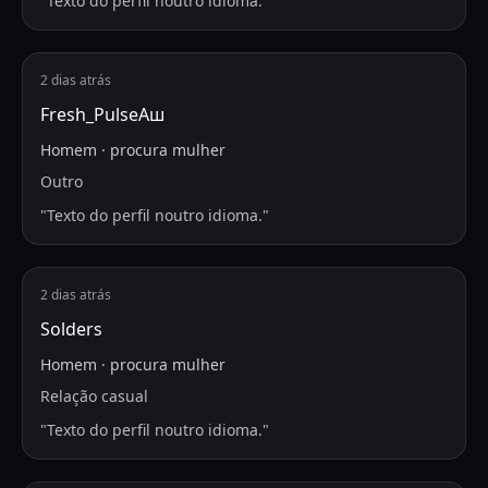
"
Texto do perfil noutro idioma.
"
2 dias atrás
Fresh_PulseАш
Homem
·
procura
mulher
Outro
"
Texto do perfil noutro idioma.
"
2 dias atrás
Solders
Homem
·
procura
mulher
Relação casual
"
Texto do perfil noutro idioma.
"