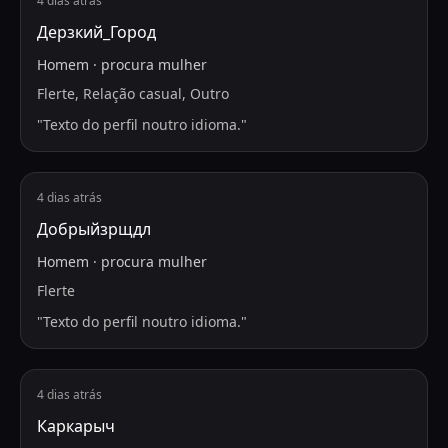
4 dias atrás
Дерзкий_Город
Homem
·
procura
mulher
Flerte, Relação casual, Outro
"
Texto do perfil noutro idioma.
"
4 dias atrás
Добрыйзрщдл
Homem
·
procura
mulher
Flerte
"
Texto do perfil noutro idioma.
"
4 dias atrás
Каркарыч