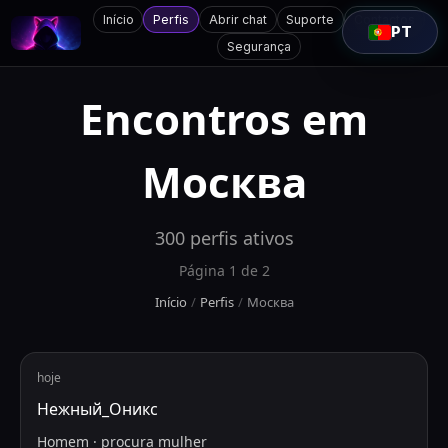
Início
Perfis
Abrir chat
Suporte
Contactos
PT
Segurança
Encontros em
Москва
300
perfis ativos
Página
1
de
2
Início
/
Perfis
/
Москва
hoje
Нежный_Оникс
Homem
·
procura
mulher