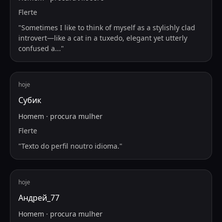
Flerte
"
Sometimes I like to think of myself as a stylishly clad
introvert—like a cat in a tuxedo, elegant yet utterly
confused a
...
"
hoje
Субик
Homem
·
procura
mulher
Flerte
"
Texto do perfil noutro idioma.
"
hoje
Андрей_77
Homem
·
procura
mulher