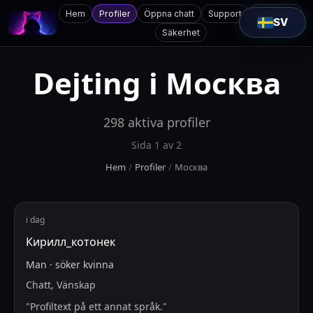
Hem
Profiler
Öppna chatt
Support
Kontakter
SV
Säkerhet
Dejting i
Москва
298
aktiva profiler
Sida
1
av
2
Hem
/
Profiler
/
Москва
i dag
Кирилл_котонек
Man
·
söker
kvinna
Chatt, Vänskap
"
Profiltext på ett annat språk.
"