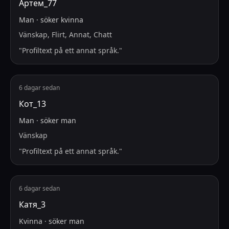
Артем_77
Man
·
söker
kvinna
Vänskap, Flirt, Annat, Chatt
"
Profiltext på ett annat språk.
"
6 dagar sedan
Кот_13
Man
·
söker
man
Vänskap
"
Profiltext på ett annat språk.
"
6 dagar sedan
Катя_3
Kvinna
·
söker
man