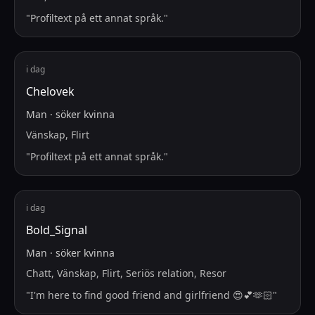
"
Profiltext på ett annat språk.
"
i dag
Chelovek
Man
·
söker
kvinna
Vänskap, Flirt
"
Profiltext på ett annat språk.
"
i dag
Bold_Signal
Man
·
söker
kvinna
Chatt, Vänskap, Flirt, Seriös relation, Resor
"
I'm here to find good friend and girlfriend 😍💕🫶🏻
"