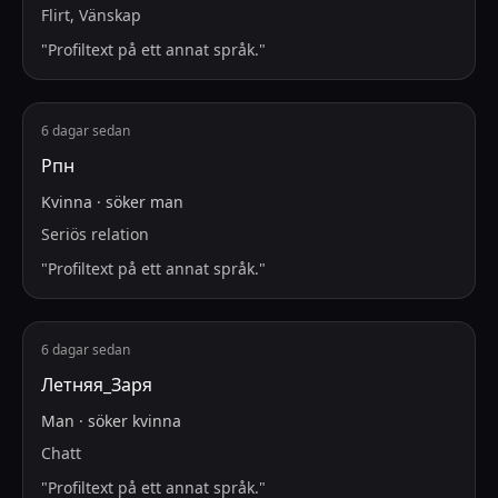
Flirt, Vänskap
"
Profiltext på ett annat språk.
"
6 dagar sedan
Рпн
Kvinna
·
söker
man
Seriös relation
"
Profiltext på ett annat språk.
"
6 dagar sedan
Летняя_Заря
Man
·
söker
kvinna
Chatt
"
Profiltext på ett annat språk.
"