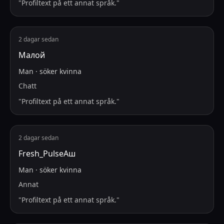
"
Profiltext på ett annat språk.
"
2 dagar sedan
Малой
Man
·
söker
kvinna
Chatt
"
Profiltext på ett annat språk.
"
2 dagar sedan
Fresh_PulseАш
Man
·
söker
kvinna
Annat
"
Profiltext på ett annat språk.
"