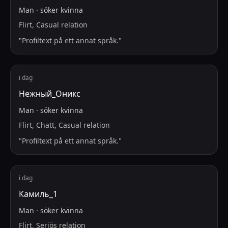
Man
·
söker
kvinna
Flirt, Casual relation
"
Profiltext på ett annat språk.
"
i dag
Нежный_Оникс
Man
·
söker
kvinna
Flirt, Chatt, Casual relation
"
Profiltext på ett annat språk.
"
i dag
Камиль_1
Man
·
söker
kvinna
Flirt, Seriös relation