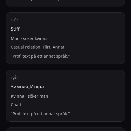
i går
Stiff
Man
·
söker
kvinna
Casual relation, Flirt, Annat
"
Profiltext på ett annat språk.
"
i går
Зимняя_Искра
Kvinna
·
söker
man
Chatt
"
Profiltext på ett annat språk.
"