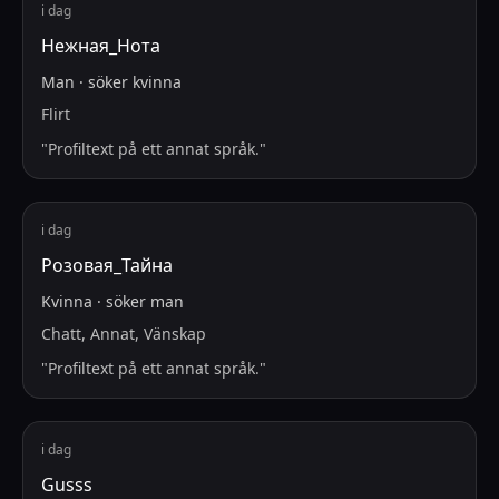
i dag
Нежная_Нота
Man
·
söker
kvinna
Flirt
"
Profiltext på ett annat språk.
"
i dag
Розовая_Тайна
Kvinna
·
söker
man
Chatt, Annat, Vänskap
"
Profiltext på ett annat språk.
"
i dag
Gusss