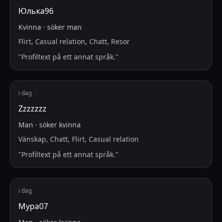
Юлька96
Kvinna
·
söker
man
Flirt, Casual relation, Chatt, Resor
"
Profiltext på ett annat språk.
"
i dag
Zzzzzzz
Man
·
söker
kvinna
Vänskap, Chatt, Flirt, Casual relation
"
Profiltext på ett annat språk.
"
i dag
Мура07