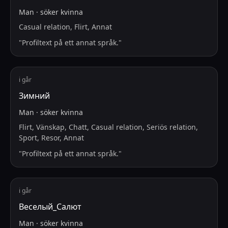
Man
·
söker
kvinna
Casual relation, Flirt, Annat
"
Profiltext på ett annat språk.
"
i går
Зимний
Man
·
söker
kvinna
Flirt, Vänskap, Chatt, Casual relation, Seriös relation,
Sport, Resor, Annat
"
Profiltext på ett annat språk.
"
i går
Веселый_Салют
Man
·
söker
kvinna