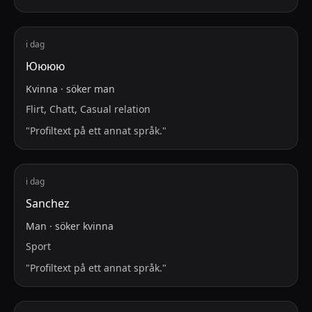
i dag
Юююю
Kvinna
·
söker
man
Flirt, Chatt, Casual relation
"
Profiltext på ett annat språk.
"
i dag
Sanchez
Man
·
söker
kvinna
Sport
"
Profiltext på ett annat språk.
"