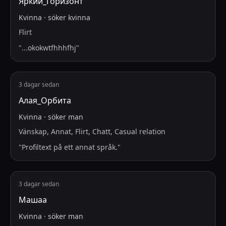
Яркий_Горизонт
Kvinna
·
söker
kvinna
Flirt
"
...okokwtfhhhfhj
"
3 dagar sedan
Алая_Орбита
Kvinna
·
söker
man
Vänskap, Annat, Flirt, Chatt, Casual relation
"
Profiltext på ett annat språk.
"
3 dagar sedan
Машаа
Kvinna
·
söker
man