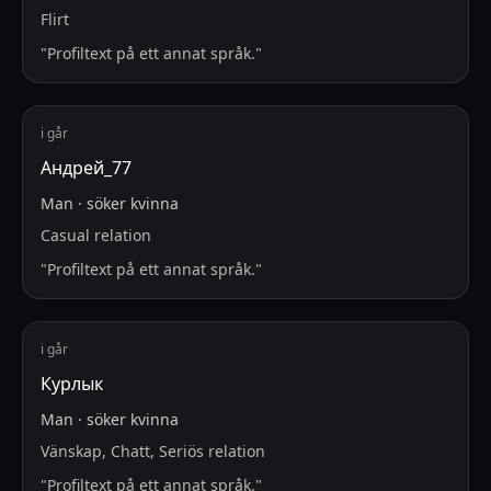
Flirt
"
Profiltext på ett annat språk.
"
i går
Андрей_77
Man
·
söker
kvinna
Casual relation
"
Profiltext på ett annat språk.
"
i går
Курлык
Man
·
söker
kvinna
Vänskap, Chatt, Seriös relation
"
Profiltext på ett annat språk.
"