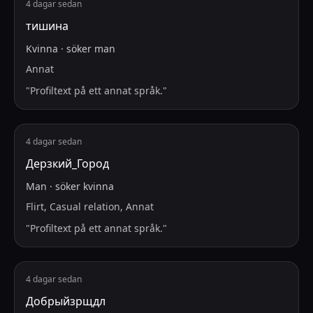
4 dagar sedan
тишина
Kvinna
·
söker
man
Annat
"
Profiltext på ett annat språk.
"
4 dagar sedan
Дерзкий_Город
Man
·
söker
kvinna
Flirt, Casual relation, Annat
"
Profiltext på ett annat språk.
"
4 dagar sedan
Добрыйзрщдл