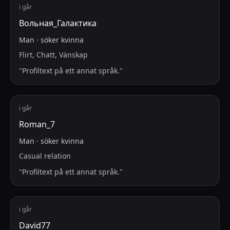
i går
Вольная_Галактика
Man
·
söker
kvinna
Flirt, Chatt, Vänskap
"
Profiltext på ett annat språk.
"
i går
Roman_7
Man
·
söker
kvinna
Casual relation
"
Profiltext på ett annat språk.
"
i går
David77