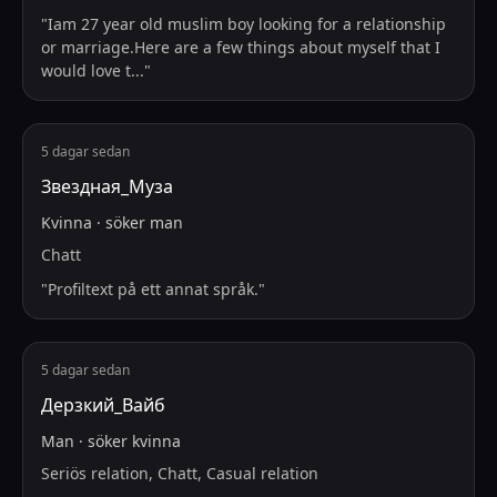
"
Iam 27 year old muslim boy looking for a relationship
or marriage.Here are a few things about myself that I
would love t
...
"
5 dagar sedan
Звездная_Муза
Kvinna
·
söker
man
Chatt
"
Profiltext på ett annat språk.
"
5 dagar sedan
Дерзкий_Вайб
Man
·
söker
kvinna
Seriös relation, Chatt, Casual relation