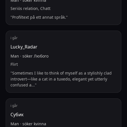
Man
·
söker
kvinna
Seriös relation, Chatt
"
Profiltext på ett annat språk.
"
i går
Lucky_Radar
Man
·
söker
Любого
Flirt
"
Sometimes I like to think of myself as a stylishly clad
introvert—like a cat in a tuxedo, elegant yet utterly
confused a
...
"
i går
Субик
Man
·
söker
kvinna