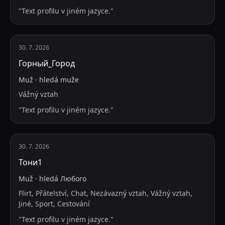
"
Text profilu v jiném jazyce.
"
30. 7. 2026
Горный_Город
Muž
·
hledá
muže
Vážný vztah
"
Text profilu v jiném jazyce.
"
30. 7. 2026
Тони1
Muž
·
hledá
Любого
Flirt, Přátelství, Chat, Nezávazný vztah, Vážný vztah,
Jiné, Sport, Cestování
"
Text profilu v jiném jazyce.
"