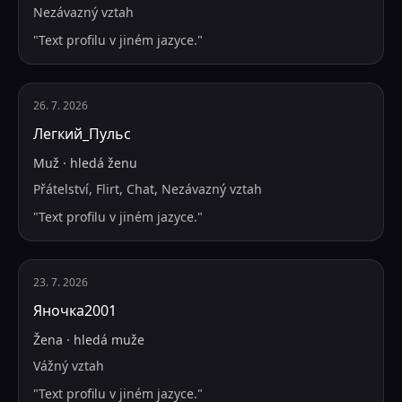
Nezávazný vztah
"
Text profilu v jiném jazyce.
"
26. 7. 2026
Легкий_Пульс
Muž
·
hledá
ženu
Přátelství, Flirt, Chat, Nezávazný vztah
"
Text profilu v jiném jazyce.
"
23. 7. 2026
Яночка2001
Žena
·
hledá
muže
Vážný vztah
"
Text profilu v jiném jazyce.
"