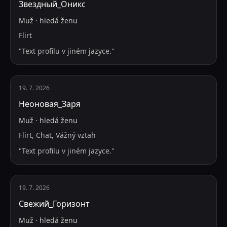
Звездный_Оникс
Muž
·
hledá
ženu
Flirt
"
Text profilu v jiném jazyce.
"
19. 7. 2026
Неоновая_Заря
Muž
·
hledá
ženu
Flirt, Chat, Vážný vztah
"
Text profilu v jiném jazyce.
"
19. 7. 2026
Свежий_Горизонт
Muž
·
hledá
ženu