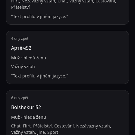
Flirt, Nezávazný vztah, Chat, Vážný vztah, Cestování,
Přátelství
"
Text profilu v jiném jazyce.
"
4 dny zpět
Артём52
Muž
·
hledá
ženu
Vážný vztah
"
Text profilu v jiném jazyce.
"
6 dny zpět
Bolshekuri52
Muž
·
hledá
ženu
Chat, Flirt, Přátelství, Cestování, Nezávazný vztah,
Vážný vztah, Jiné, Sport