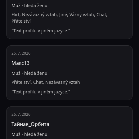
Muž
·
hledá
ženu
Flirt, Nezávazný vztah, Jiné, Vážný vztah, Chat,
Přátelství
"
Text profilu v jiném jazyce.
"
26. 7. 2026
Макс13
Muž
·
hledá
ženu
Přátelství, Chat, Nezávazný vztah
"
Text profilu v jiném jazyce.
"
26. 7. 2026
Тайная_Орбита
Muž
·
hledá
ženu