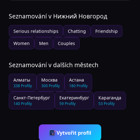
Seznamování v
Нижний Новгород
Serious relationships
Chatting
Friendship
Women
Men
Couples
Seznamování v dalších městech
Алматы
Москва
Астана
338
Profily
300
Profily
180
Profily
Санкт-Петербург
Екатеринбург
Караганда
140
Profily
59
Profily
53
Profily
Vytvořit profil