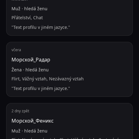
Muž
·
hledá
ženu
Přátelství, Chat
"
Text profilu v jiném jazyce.
"
včera
Морской_Радар
Žena
·
hledá
ženu
Flirt, Vážný vztah, Nezávazný vztah
"
Text profilu v jiném jazyce.
"
2 dny zpět
Морской_Феникс
Muž
·
hledá
ženu