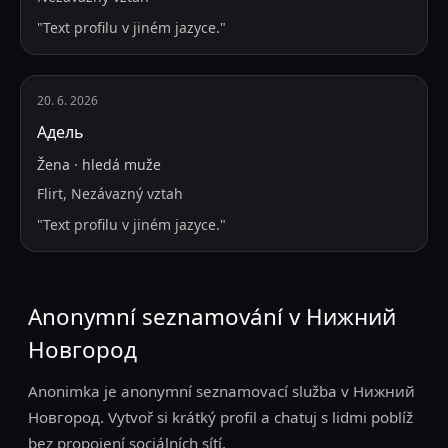
"
Text profilu v jiném jazyce.
"
20. 6. 2026
Адель
Žena
·
hledá
muže
Flirt, Nezávazný vztah
"
Text profilu v jiném jazyce.
"
Anonymní seznamování v Нижний
Новгород
Anonimka je anonymní seznamovací služba v Нижний
Новгород. Vytvoř si krátký profil a chatuj s lidmi poblíž
bez propojení sociálních sítí.