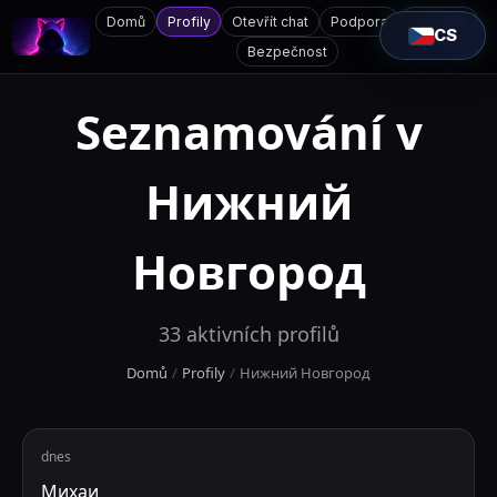
Domů
Profily
Otevřít chat
Podpora
Kontakty
CS
Bezpečnost
Seznamování v
Нижний
Новгород
33
aktivních profilů
Domů
/
Profily
/
Нижний Новгород
dnes
Михаи