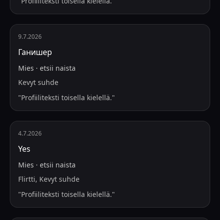
"
Profiiliteksti toisella kielellä.
"
9.7.2026
Ганишер
Mies
·
etsii
naista
Kevyt suhde
"
Profiiliteksti toisella kielellä.
"
4.7.2026
Yes
Mies
·
etsii
naista
Flirtti, Kevyt suhde
"
Profiiliteksti toisella kielellä.
"