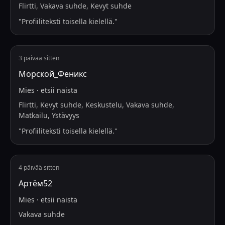
Flirtti, Vakava suhde, Kevyt suhde
"
Profiiliteksti toisella kielellä.
"
3 päivää sitten
Морской_Феникс
Mies
·
etsii
naista
Flirtti, Kevyt suhde, Keskustelu, Vakava suhde,
Matkailu, Ystävyys
"
Profiiliteksti toisella kielellä.
"
4 päivää sitten
Артём52
Mies
·
etsii
naista
Vakava suhde