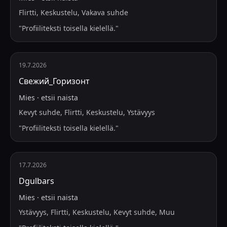
Flirtti, Keskustelu, Vakava suhde
"
Profiiliteksti toisella kielellä.
"
19.7.2026
Свежий_Горизонт
Mies
·
etsii
naista
Kevyt suhde, Flirtti, Keskustelu, Ystävyys
"
Profiiliteksti toisella kielellä.
"
17.7.2026
Dgulbars
Mies
·
etsii
naista
Ystävyys, Flirtti, Keskustelu, Kevyt suhde, Muu