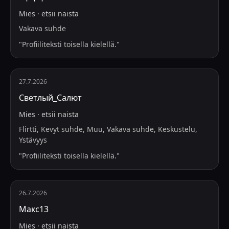
Mies
·
etsii
naista
Vakava suhde
"
Profiiliteksti toisella kielellä.
"
27.7.2026
Светлый_Салют
Mies
·
etsii
naista
Flirtti, Kevyt suhde, Muu, Vakava suhde, Keskustelu,
Ystävyys
"
Profiiliteksti toisella kielellä.
"
26.7.2026
Макс13
Mies
·
etsii
naista