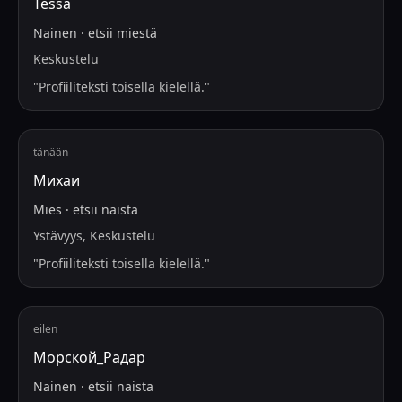
Tessa
Nainen
·
etsii
miestä
Keskustelu
"
Profiiliteksti toisella kielellä.
"
tänään
Михаи
Mies
·
etsii
naista
Ystävyys, Keskustelu
"
Profiiliteksti toisella kielellä.
"
eilen
Морской_Радар
Nainen
·
etsii
naista