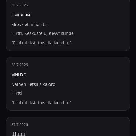
30.7.2026
Смелый
Mies
·
etsii
naista
Flirtti, Keskustelu, Kevyt suhde
"
Profiiliteksti toisella kielellä.
"
28.7.2026
минхо
Nainen
·
etsii
Любого
Flirtti
"
Profiiliteksti toisella kielellä.
"
27.7.2026
Щщщ