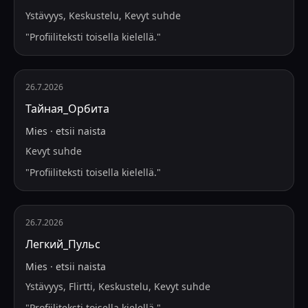
Ystävyys, Keskustelu, Kevyt suhde
"
Profiiliteksti toisella kielellä.
"
26.7.2026
Тайная_Орбита
Mies
·
etsii
naista
Kevyt suhde
"
Profiiliteksti toisella kielellä.
"
26.7.2026
Легкий_Пульс
Mies
·
etsii
naista
Ystävyys, Flirtti, Keskustelu, Kevyt suhde
"
Profiiliteksti toisella kielellä.
"