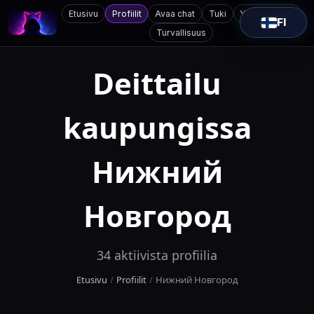
Etusivu
Profiilit
Avaa chat
Tuki
Yhteystiedot
FI
Turvallisuus
Deittailu
kaupungissa
Нижний
Новгород
34
aktiivista profiilia
Etusivu
/
Profiilit
/
Нижний Новгород