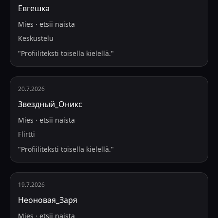
Евгешка
Mies
·
etsii
naista
Keskustelu
"
Profiiliteksti toisella kielellä.
"
20.7.2026
Звездный_Оникс
Mies
·
etsii
naista
Flirtti
"
Profiiliteksti toisella kielellä.
"
19.7.2026
Неоновая_Заря
Mies
·
etsii
naista