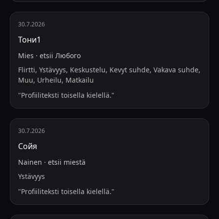
30.7.2026
Тони1
Mies
·
etsii
Любого
Flirtti, Ystävyys, Keskustelu, Kevyt suhde, Vakava suhde,
Muu, Urheilu, Matkailu
"
Profiiliteksti toisella kielellä.
"
30.7.2026
Сойя
Nainen
·
etsii
miestä
Ystävyys
"
Profiiliteksti toisella kielellä.
"