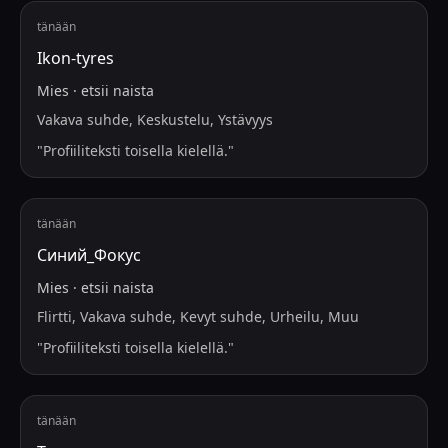
tänään
Ikon-tyres
Mies
·
etsii
naista
Vakava suhde, Keskustelu, Ystävyys
"
Profiiliteksti toisella kielellä.
"
tänään
Синий_Фокус
Mies
·
etsii
naista
Flirtti, Vakava suhde, Kevyt suhde, Urheilu, Muu
"
Profiiliteksti toisella kielellä.
"
tänään