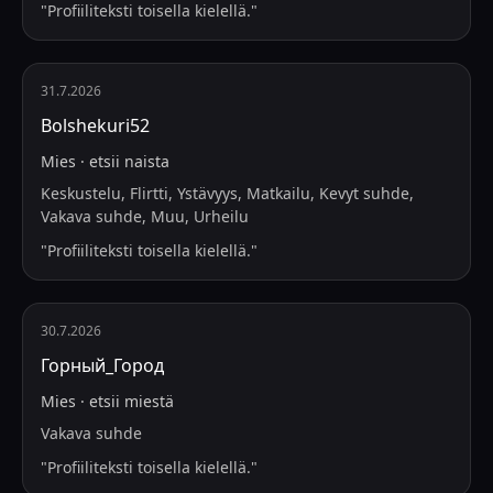
"
Profiiliteksti toisella kielellä.
"
31.7.2026
Bolshekuri52
Mies
·
etsii
naista
Keskustelu, Flirtti, Ystävyys, Matkailu, Kevyt suhde,
Vakava suhde, Muu, Urheilu
"
Profiiliteksti toisella kielellä.
"
30.7.2026
Горный_Город
Mies
·
etsii
miestä
Vakava suhde
"
Profiiliteksti toisella kielellä.
"