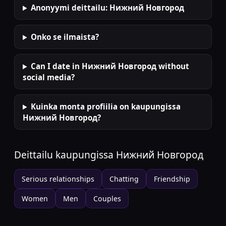
Anonyymi deittailu: Нижний Новгород
Onko se ilmaista?
Can I date in Нижний Новгород without
social media?
Kuinka monta profiilia on kaupungissa
Нижний Новгород?
Deittailu kaupungissa
Нижний Новгород
Serious relationships
Chatting
Friendship
Women
Men
Couples