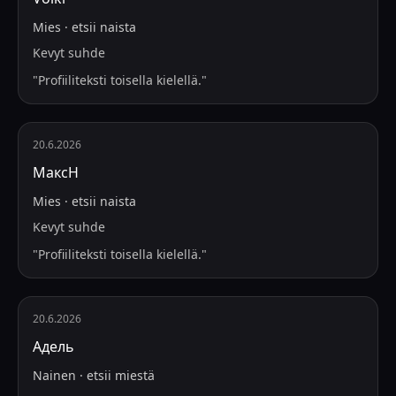
Mies
·
etsii
naista
Kevyt suhde
"
Profiiliteksti toisella kielellä.
"
20.6.2026
МаксН
Mies
·
etsii
naista
Kevyt suhde
"
Profiiliteksti toisella kielellä.
"
20.6.2026
Адель
Nainen
·
etsii
miestä