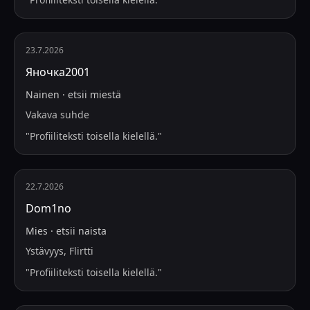
23.7.2026
Яночка2001
Nainen
·
etsii
miestä
Vakava suhde
"
Profiiliteksti toisella kielellä.
"
22.7.2026
Dom1no
Mies
·
etsii
naista
Ystävyys, Flirtti
"
Profiiliteksti toisella kielellä.
"