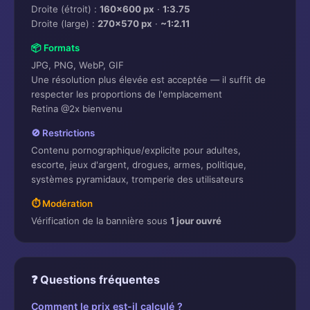
Droite (étroit) :
160×600 px
·
1:3.75
Droite (large) :
270×570 px
·
~1:2.11
📦 Formats
JPG, PNG, WebP, GIF
Une résolution plus élevée est acceptée — il suffit de
respecter les proportions de l'emplacement
Retina @2x bienvenu
🚫 Restrictions
Contenu pornographique/explicite pour adultes,
escorte, jeux d'argent, drogues, armes, politique,
systèmes pyramidaux, tromperie des utilisateurs
⏱️ Modération
Vérification de la bannière sous
1 jour ouvré
❓ Questions fréquentes
Comment le prix est-il calculé ?