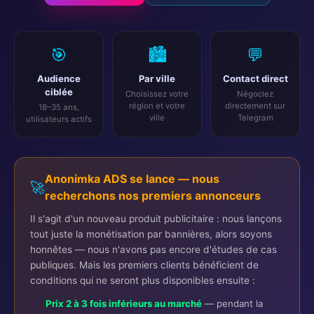
🎯
🏙️
💬
Audience
Par ville
Contact direct
ciblée
Choisissez votre
Négociez
région et votre
directement sur
18–35 ans,
ville
Telegram
utilisateurs actifs
Anonimka ADS se lance — nous
🚀
recherchons nos premiers annonceurs
Il s'agit d'un nouveau produit publicitaire : nous lançons
tout juste la monétisation par bannières, alors soyons
honnêtes — nous n'avons pas encore d'études de cas
publiques. Mais les premiers clients bénéficient de
conditions qui ne seront plus disponibles ensuite :
Prix 2 à 3 fois inférieurs au marché
—
pendant la