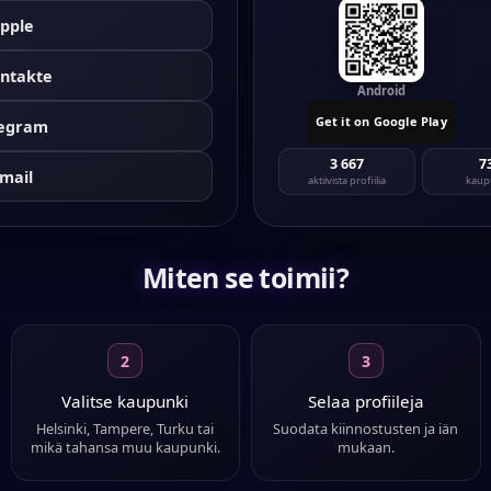
pple
ntakte
Android
Get it on Google Play
legram
3 667
7
mail
aktiivista profiilia
kaup
Miten se toimii?
2
3
Valitse kaupunki
Selaa profiileja
Helsinki, Tampere, Turku tai
Suodata kiinnostusten ja iän
mikä tahansa muu kaupunki.
mukaan.