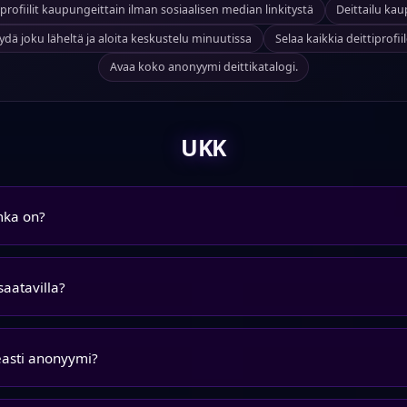
rofiilit kaupungeittain ilman sosiaalisen median linkitystä
Deittailu ka
ydä joku läheltä ja aloita keskustelu minuutissa
Selaa kaikkia deittiprofiil
Avaa koko anonyymi deittikatalogi.
UKK
mka on?
saatavilla?
easti anonyymi?