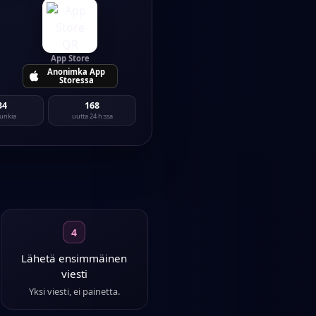
App Store
Anonimka App
Storessa
34
168
unkia
uutta 24 h:ssa
4
Lähetä ensimmäinen
viesti
Yksi viesti, ei painetta.