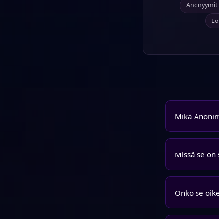
Anonyymit p
Lö
Mikä Anoni
Missä se on 
Onko se oik