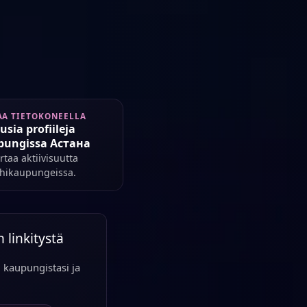
AA TIETOKONEELLA
usia profiileja
pungissa Астана
rtaa aktiivisuutta
ähikaupungeissa.
 linkitystä
 kaupungistasi ja