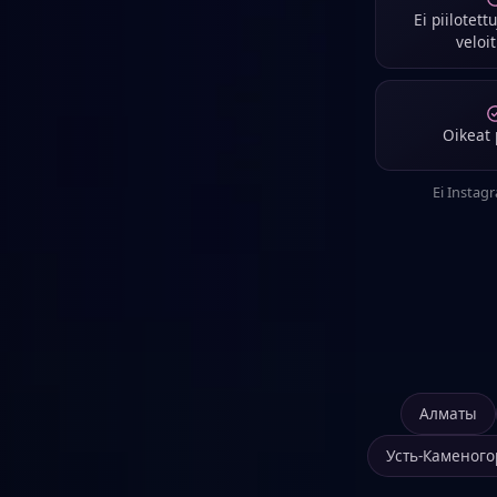
Ei piilotett
veloi
Oikeat p
Ei Instag
Алматы
Усть-Каменого