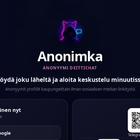
Anonimka
ANONYYMI DEITTICHAT
öydä joku läheltä ja aloita keskustelu minuutis
Anonyymit profiilit kaupungeittain ilman sosiaalisen median linkitystä
inen nyt
a
oogle
Telegr