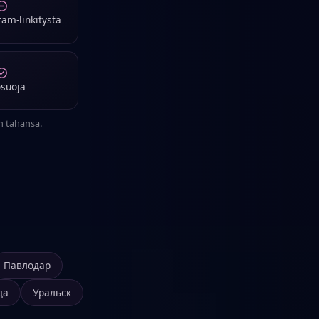
ram-linkitystä
osuoja
n tahansa.
Павлодар
да
Уральск