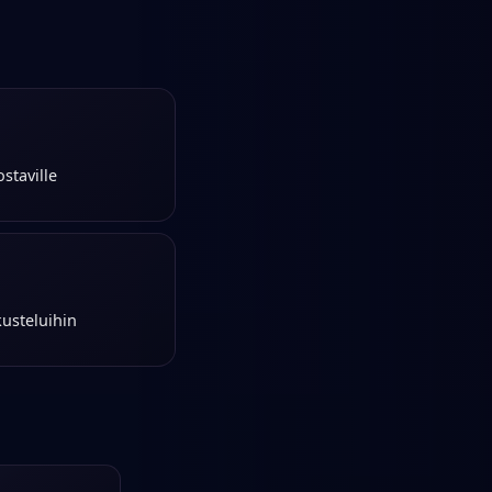
ostaville
usteluihin