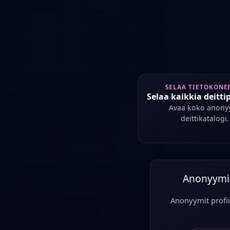
SELAA TIETOKONE
Selaa kaikkia deittip
Avaa koko anony
deittikatalogi.
Anonyymit 
Anonyymit profii