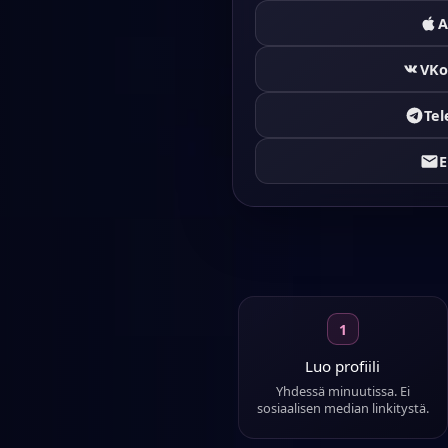
A
VKo
Te
E
1
Luo profiili
Yhdessä minuutissa. Ei
sosiaalisen median linkitystä.