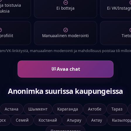
uja toistuvia
Ei botteja
Ei VK/Instag
tuksia
rofiilit
Manuaalinen moderointi
Tiet
ram/VK-linkitystä, manuaalinen moderointi ja mahdollisuus poistaa tili milloi
Avaa chat
Anonimka suurissa kaupungeissa
Астана
Шымкент
Караганда
Актобе
Тараз
рск
Семей
Костанай
Атырау
Актау
Кызылор