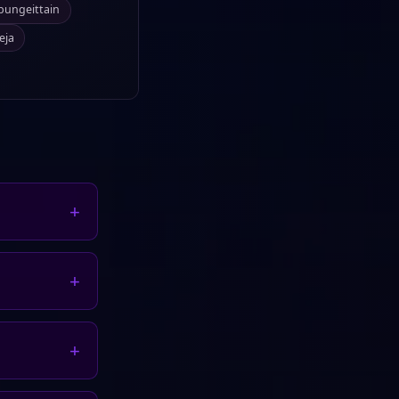
upungeittain
eja