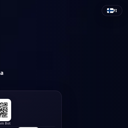
FI
sa
am Bot