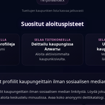
Петропавловск
Tuettujen kaupunkien lista kasvaa jatkuvasti
Suositut aloituspisteet
ELLA
SELAA TIETOKONEELLA
SEL
rofiileja
Deittailu kaupungissa
U
Алматы
kau
ymi
Aloita aktiivisimmalta
Ve
kaupunkisivulta.
l
profiilit kaupungeittain ilman sosiaalisen median
lit kaupungeittain ilman sosiaalisen median linkitystä. Löydä joku
aloita keskustelu minuutissa. Avaa koko anonyymi deittikatalogi.