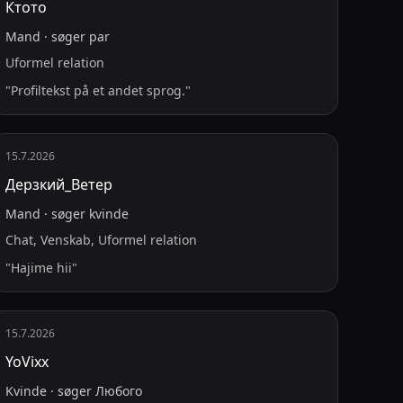
Ктото
Mand
·
søger
par
Uformel relation
"
Profiltekst på et andet sprog.
"
15.7.2026
Дерзкий_Ветер
Mand
·
søger
kvinde
Chat, Venskab, Uformel relation
"
Hajime hii
"
15.7.2026
YoVixx
Kvinde
·
søger
Любого