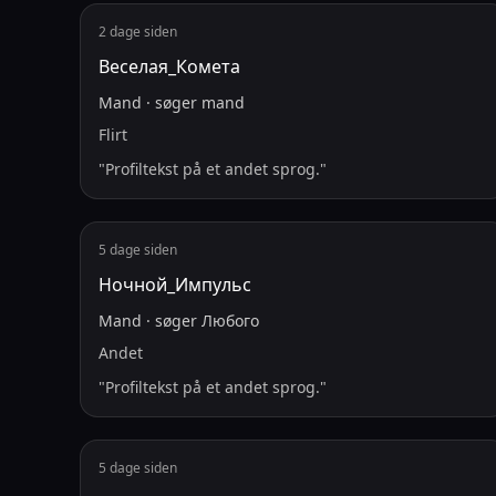
2 dage siden
Веселая_Комета
Mand
·
søger
mand
Flirt
"
Profiltekst på et andet sprog.
"
5 dage siden
Ночной_Импульс
Mand
·
søger
Любого
Andet
"
Profiltekst på et andet sprog.
"
5 dage siden