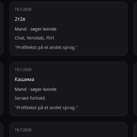
19.7.2026
2т2е
Mand
·
søger
kvinde
Chat, Venskab, Flirt
"
Profiltekst på et andet sprog.
"
19.7.2026
Кашима
Mand
·
søger
kvinde
Seriøst forhold
"
Profiltekst på et andet sprog.
"
18.7.2026