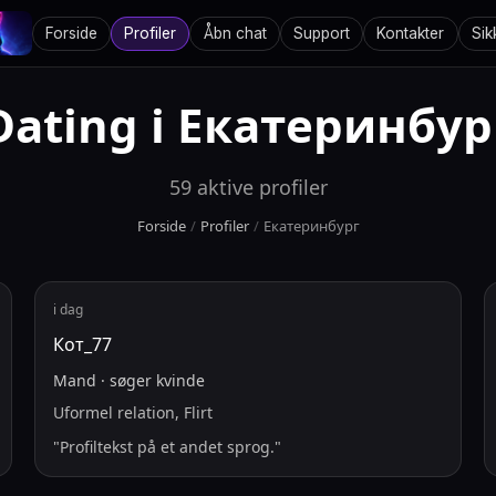
Forside
Profiler
Åbn chat
Support
Kontakter
Sik
Dating i
Екатеринбур
59
aktive profiler
Forside
/
Profiler
/
Екатеринбург
i dag
Кот_77
Mand
·
søger
kvinde
Uformel relation, Flirt
"
Profiltekst på et andet sprog.
"