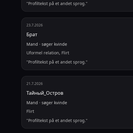
"
Profiltekst på et andet sprog.
"
23.7.2026
Брат
Mand
·
søger
kvinde
Uformel relation, Flirt
"
Profiltekst på et andet sprog.
"
21.7.2026
Тайный_Остров
Mand
·
søger
kvinde
Flirt
"
Profiltekst på et andet sprog.
"