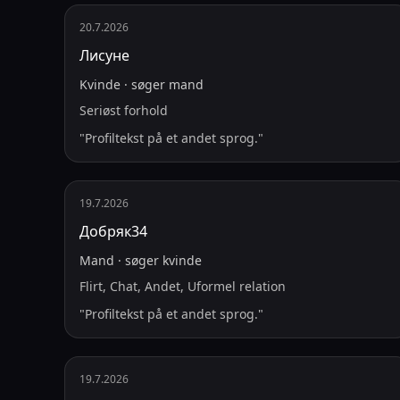
20.7.2026
Лисуне
Kvinde
·
søger
mand
Seriøst forhold
"
Profiltekst på et andet sprog.
"
19.7.2026
Добряк34
Mand
·
søger
kvinde
Flirt, Chat, Andet, Uformel relation
"
Profiltekst på et andet sprog.
"
19.7.2026