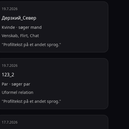
19.7.2026
Дерзкий_Север
Kvinde
·
søger
mand
Venskab, Flirt, Chat
"
Profiltekst på et andet sprog.
"
19.7.2026
123_2
Par
·
søger
par
Uformel relation
"
Profiltekst på et andet sprog.
"
17.7.2026