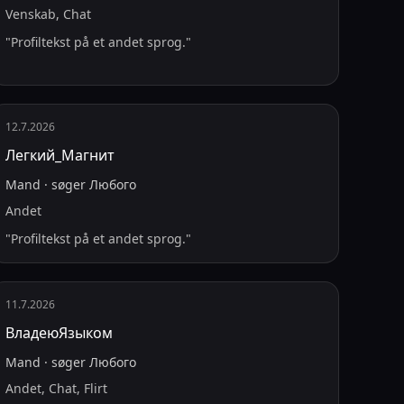
Venskab, Chat
"
Profiltekst på et andet sprog.
"
12.7.2026
Легкий_Магнит
Mand
·
søger
Любого
Andet
"
Profiltekst på et andet sprog.
"
11.7.2026
ВладеюЯзыком
Mand
·
søger
Любого
Andet, Chat, Flirt