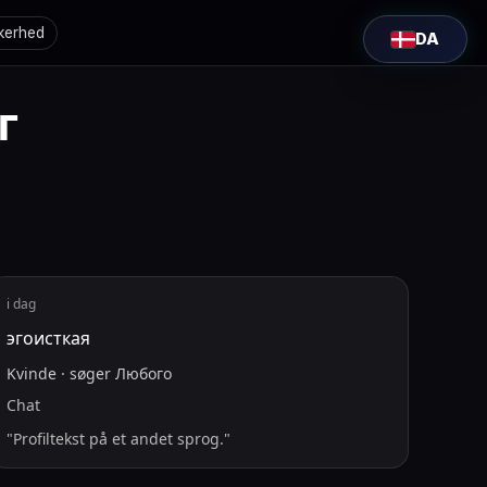
kerhed
DA
г
i dag
эгоисткая
Kvinde
·
søger
Любого
Chat
"
Profiltekst på et andet sprog.
"