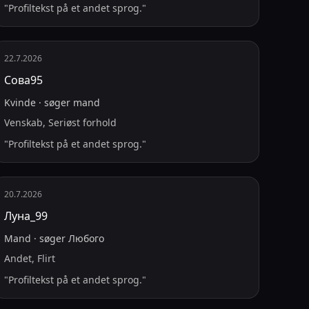
"
Profiltekst på et andet sprog.
"
22.7.2026
Сова95
Kvinde
·
søger
mand
Venskab, Seriøst forhold
"
Profiltekst på et andet sprog.
"
20.7.2026
Луна_99
Mand
·
søger
Любого
Andet, Flirt
"
Profiltekst på et andet sprog.
"