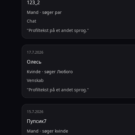
123_2
Mand
·
søger
par
Chat
"
Profiltekst på et andet sprog.
"
17.7.2026
Олесь
Kvinde
·
søger
Любого
Venskab
"
Profiltekst på et andet sprog.
"
15.7.2026
Пупсик7
Mand
·
søger
kvinde