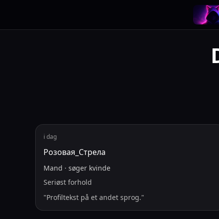
i dag
Розовая_Стрела
Mand
·
søger
kvinde
Seriøst forhold
"
Profiltekst på et andet sprog.
"