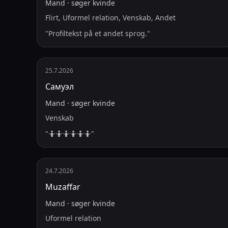
Mand
·
søger
kvinde
Flirt, Uformel relation, Venskab, Andet
"
Profiltekst på et andet sprog.
"
25.7.2026
Самуэл
Mand
·
søger
kvinde
Venskab
"
🤷🤷🤷🤷🤷🤷
"
24.7.2026
Muzaffar
Mand
·
søger
kvinde
Uformel relation