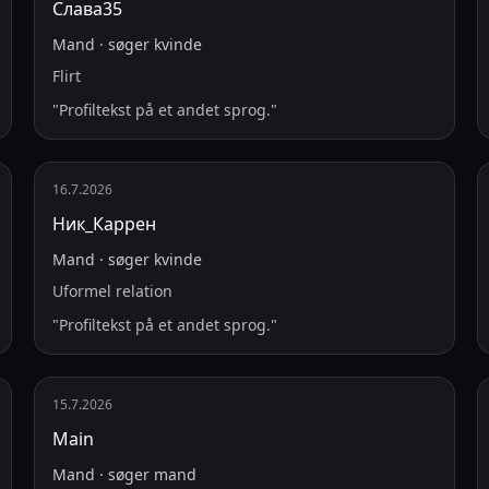
Слава35
Mand
·
søger
kvinde
Flirt
"
Profiltekst på et andet sprog.
"
16.7.2026
Ник_Каррен
Mand
·
søger
kvinde
Uformel relation
"
Profiltekst på et andet sprog.
"
15.7.2026
Main
Mand
·
søger
mand