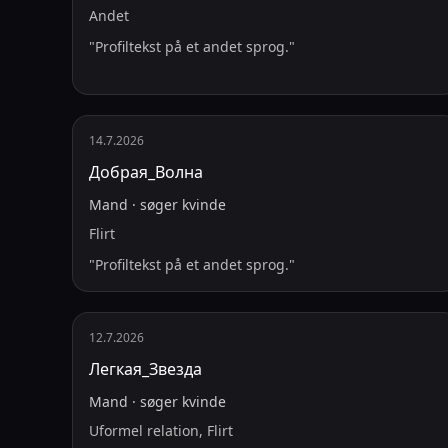
Andet
"
Profiltekst på et andet sprog.
"
14.7.2026
Добрая_Волна
Mand
·
søger
kvinde
Flirt
"
Profiltekst på et andet sprog.
"
12.7.2026
Легкая_Звезда
Mand
·
søger
kvinde
Uformel relation, Flirt