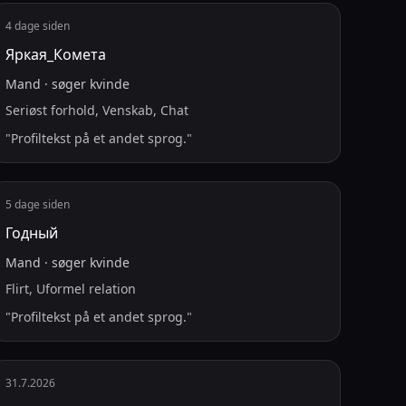
4 dage siden
Яркая_Комета
Mand
·
søger
kvinde
Seriøst forhold, Venskab, Chat
"
Profiltekst på et andet sprog.
"
5 dage siden
Годный
Mand
·
søger
kvinde
Flirt, Uformel relation
"
Profiltekst på et andet sprog.
"
31.7.2026