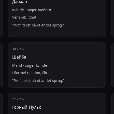
Дагмар
Kvinde
·
søger
Любого
Venskab, Chat
"
Profiltekst på et andet sprog.
"
30.7.2026
Шайба
Mand
·
søger
kvinde
Uformel relation, Flirt
"
Profiltekst på et andet sprog.
"
27.7.2026
Горный_Пульс