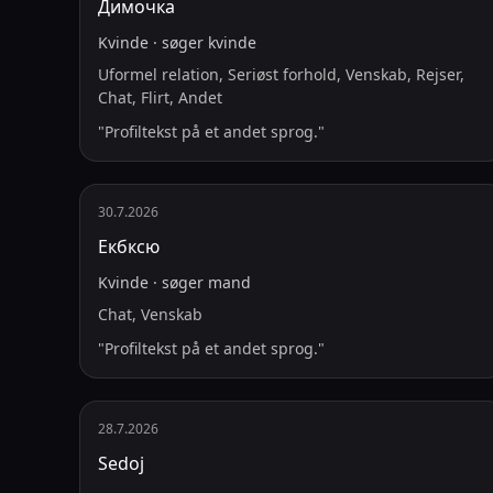
Димочка
Kvinde
·
søger
kvinde
Uformel relation, Seriøst forhold, Venskab, Rejser,
Chat, Flirt, Andet
"
Profiltekst på et andet sprog.
"
30.7.2026
Екбксю
Kvinde
·
søger
mand
Chat, Venskab
"
Profiltekst på et andet sprog.
"
28.7.2026
Sedoj