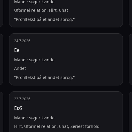
Mand
·
søger
kvinde
Uformel relation, Flirt, Chat
"
Profiltekst på et andet sprog.
"
24.7.2026
Ее
Mand
·
søger
kvinde
Andet
"
Profiltekst på et andet sprog.
"
23.7.2026
Екб
Mand
·
søger
kvinde
Flirt, Uformel relation, Chat, Seriøst forhold