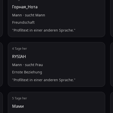
Горная_Нота
Mann
·
sucht
Mann
Freundschaft
"
Profiltext in einer anderen Sprache.
"
4 Tage her
RYSIAH
Mann
·
sucht
Frau
Ernste Beziehung
"
Profiltext in einer anderen Sprache.
"
5 Tage her
Мами