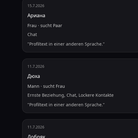
15.7.2026
Ариана
Frau
·
sucht
Paar
Chat
"
Profiltext in einer anderen Sprache.
"
11.7.2026
Дюха
Mann
·
sucht
Frau
Ernste Beziehung, Chat, Lockere Kontakte
"
Profiltext in einer anderen Sprache.
"
11.7.2026
Добряк_