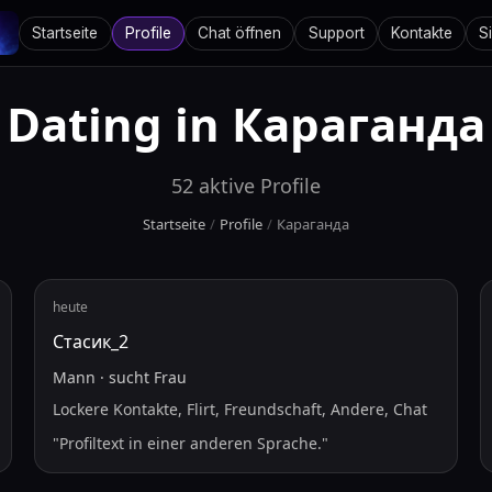
Startseite
Profile
Chat öffnen
Support
Kontakte
S
Dating in
Караганда
52
aktive Profile
Startseite
/
Profile
/
Караганда
heute
Стасик_2
Mann
·
sucht
Frau
Lockere Kontakte, Flirt, Freundschaft, Andere, Chat
"
Profiltext in einer anderen Sprache.
"