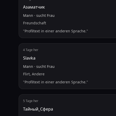
Азаматчик
Mann
·
sucht
Frau
Freundschaft
"
Profiltext in einer anderen Sprache.
"
4 Tage her
Slavka
Mann
·
sucht
Frau
Flirt, Andere
"
Profiltext in einer anderen Sprache.
"
5 Tage her
Тайный_Сфера