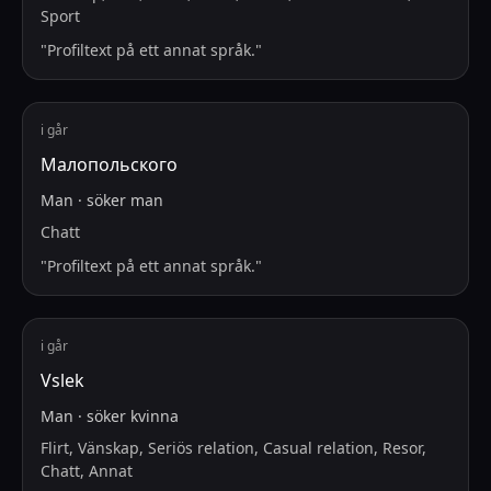
Sport
"
Profiltext på ett annat språk.
"
i går
Малопольского
Man
·
söker
man
Chatt
"
Profiltext på ett annat språk.
"
i går
Vslek
Man
·
söker
kvinna
Flirt, Vänskap, Seriös relation, Casual relation, Resor,
Chatt, Annat