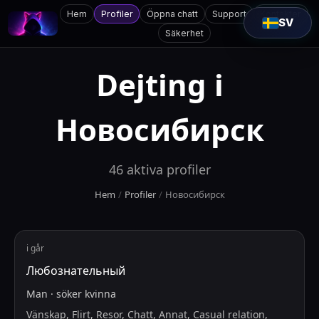
Hem
Profiler
Öppna chatt
Support
Kontakter
SV
Säkerhet
Dejting i
Новосибирск
46
aktiva profiler
Hem
/
Profiler
/
Новосибирск
i går
Любознательный
Man
·
söker
kvinna
Vänskap, Flirt, Resor, Chatt, Annat, Casual relation,