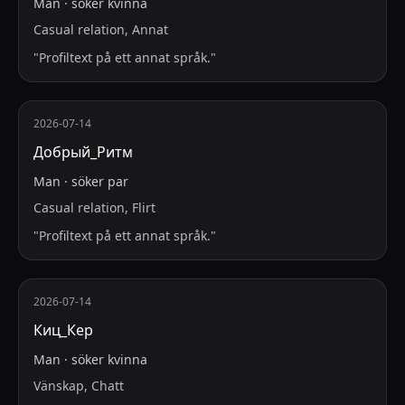
Man
·
söker
kvinna
Casual relation, Annat
"
Profiltext på ett annat språk.
"
2026-07-14
Добрый_Ритм
Man
·
söker
par
Casual relation, Flirt
"
Profiltext på ett annat språk.
"
2026-07-14
Киц_Кер
Man
·
söker
kvinna
Vänskap, Chatt