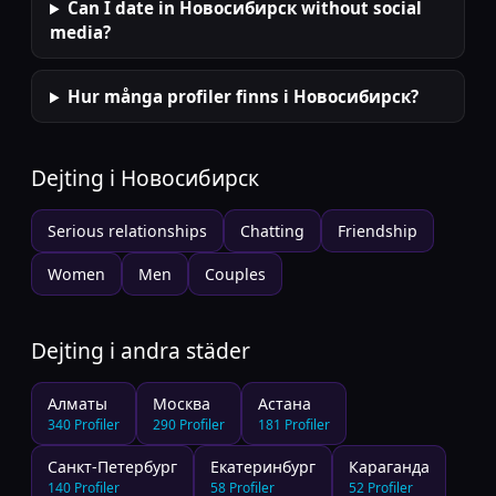
Can I date in Новосибирск without social
media?
Hur många profiler finns i Новосибирск?
Dejting i
Новосибирск
Serious relationships
Chatting
Friendship
Women
Men
Couples
Dejting i andra städer
Алматы
Москва
Астана
340
Profiler
290
Profiler
181
Profiler
Санкт-Петербург
Екатеринбург
Караганда
140
Profiler
58
Profiler
52
Profiler