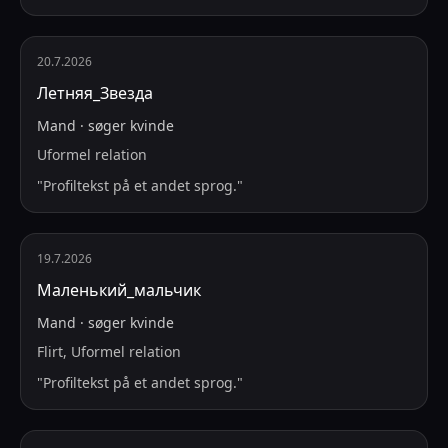
20.7.2026
Летняя_Звезда
Mand
·
søger
kvinde
Uformel relation
"
Profiltekst på et andet sprog.
"
19.7.2026
Маленький_мальчик
Mand
·
søger
kvinde
Flirt, Uformel relation
"
Profiltekst på et andet sprog.
"