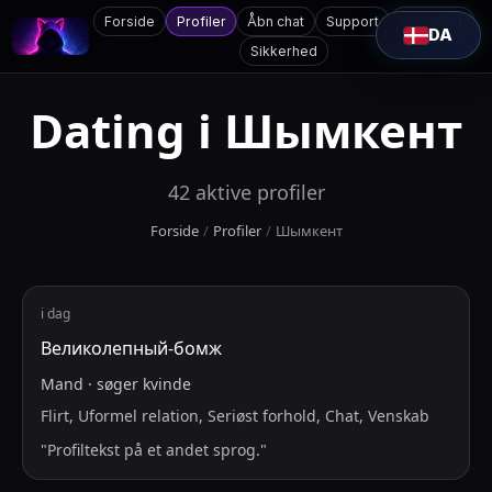
Forside
Profiler
Åbn chat
Support
Kontakter
DA
Sikkerhed
Dating i
Шымкент
42
aktive profiler
Forside
/
Profiler
/
Шымкент
i dag
Великолепный-бомж
Mand
·
søger
kvinde
Flirt, Uformel relation, Seriøst forhold, Chat, Venskab
"
Profiltekst på et andet sprog.
"