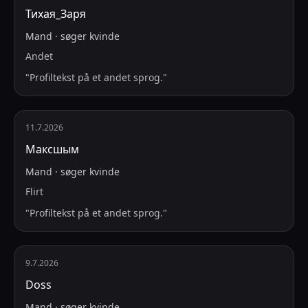
Тихая_Заря
Mand
·
søger
kvinde
Andet
"
Profiltekst på et andet sprog.
"
11.7.2026
Максшым
Mand
·
søger
kvinde
Flirt
"
Profiltekst på et andet sprog.
"
9.7.2026
Doss
Mand
·
søger
kvinde