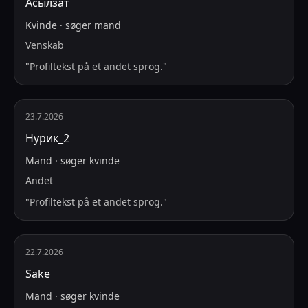
Асылзат
Kvinde
·
søger
mand
Venskab
"
Profiltekst på et andet sprog.
"
23.7.2026
Нурик_2
Mand
·
søger
kvinde
Andet
"
Profiltekst på et andet sprog.
"
22.7.2026
Sake
Mand
·
søger
kvinde