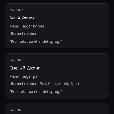
25.7.2026
Алый_Феникс
Mand
·
søger
kvinde
Uformel relation
"
Profiltekst på et andet sprog.
"
24.7.2026
Смелый_Джони
Mand
·
søger
par
Uformel relation, Flirt, Chat, Andet, Sport
"
Profiltekst på et andet sprog.
"
24.7.2026