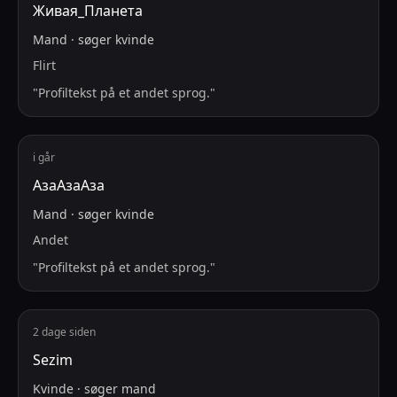
Живая_Планета
Mand
·
søger
kvinde
Flirt
"
Profiltekst på et andet sprog.
"
i går
АзаАзаАза
Mand
·
søger
kvinde
Andet
"
Profiltekst på et andet sprog.
"
2 dage siden
Sezim
Kvinde
·
søger
mand