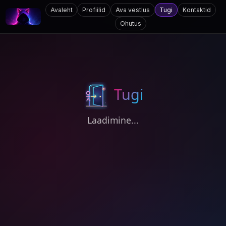
Avaleht
Profiilid
Ava vestlus
Tugi
Kontaktid
Ohutus
Tugi
Laadimine...