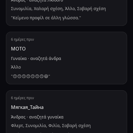
Συνομιλία, Χαλαρή σχέση, Άλλο, Σοβαρή σχέση
"
Κείμενο προφίλ σε άλλη γλώσσα.
"
6 ημέρες πριν
MOTO
Γυναίκα
·
αναζητά
άνδρα
Άλλο
"
🙃🙃🙃🙃🙃🙃🙃😄
"
6 ημέρες πριν
Мягкая_Тайна
Άνδρας
·
αναζητά
γυναίκα
Φλερτ, Συνομιλία, Φιλία, Σοβαρή σχέση