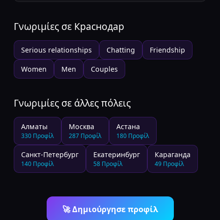
Γνωριμίες σε
Краснодар
Serious relationships
Chatting
Friendship
Women
Men
Couples
Γνωριμίες σε άλλες πόλεις
Алматы
Москва
Астана
330
Προφίλ
287
Προφίλ
180
Προφίλ
Санкт-Петербург
Екатеринбург
Караганда
140
Προφίλ
58
Προφίλ
49
Προφίλ
🚀
Δημιούργησε προφίλ