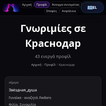
Αρχική
Προφίλ
Άνοιγμα συνομιλίας
Υποστήριξη
EL
Επαφές
Ασφάλεια
Γνωριμίες σε
Краснодар
43
ενεργά προφίλ
Αρχική
/
Προφίλ
/
Краснодар
σήμερα
Звёздная_душа
Γυναίκα
·
αναζητά
Любого
Φιλία, Συνομιλία