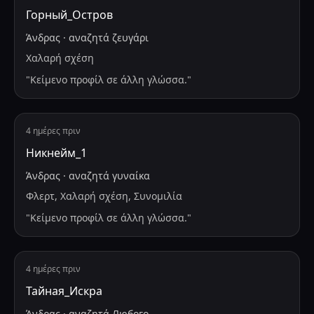
Горный_Остров
Άνδρας
·
αναζητά
ζευγάρι
Χαλαρή σχέση
"
Κείμενο προφίλ σε άλλη γλώσσα.
"
4 ημέρες πριν
Никнейм_1
Άνδρας
·
αναζητά
γυναίκα
Φλερτ, Χαλαρή σχέση, Συνομιλία
"
Κείμενο προφίλ σε άλλη γλώσσα.
"
4 ημέρες πριν
Тайная_Искра
Άνδρας
·
αναζητά
Любого