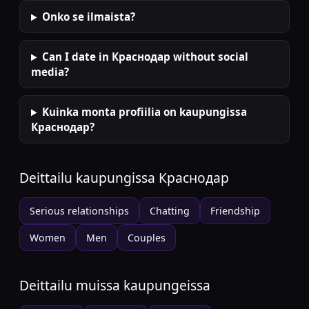
Onko se ilmaista?
Can I date in Краснодар without social
media?
Kuinka monta profiilia on kaupungissa
Краснодар?
Deittailu kaupungissa
Краснодар
Serious relationships
Chatting
Friendship
Women
Men
Couples
Deittailu muissa kaupungeissa