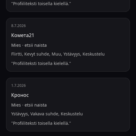
"
Profiiliteksti toisella kielellä.
"
8.7.2026
Комета21
Mies
·
etsii
naista
Flirtti, Kevyt suhde, Muu, Ystävyys, Keskustelu
"
Profiiliteksti toisella kielellä.
"
1.7.2026
Кронос
Mies
·
etsii
naista
Ystävyys, Vakava suhde, Keskustelu
"
Profiiliteksti toisella kielellä.
"