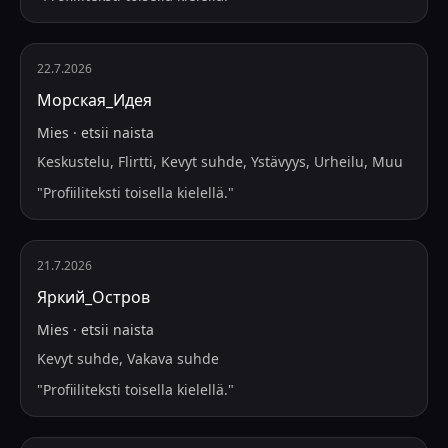
22.7.2026
Морская_Идея
Mies
·
etsii
naista
Keskustelu, Flirtti, Kevyt suhde, Ystävyys, Urheilu, Muu
"
Profiiliteksti toisella kielellä.
"
21.7.2026
Яркий_Остров
Mies
·
etsii
naista
Kevyt suhde, Vakava suhde
"
Profiiliteksti toisella kielellä.
"