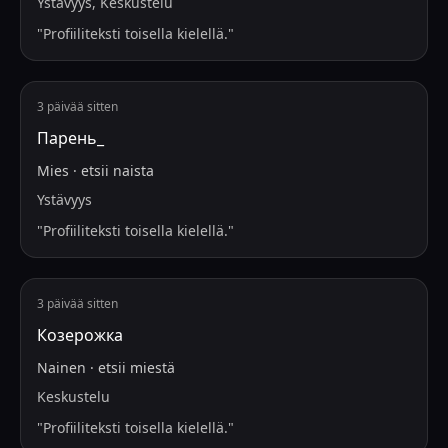
Ystävyys, Keskustelu
"
Profiiliteksti toisella kielellä.
"
3 päivää sitten
Парень_
Mies
·
etsii
naista
Ystävyys
"
Profiiliteksti toisella kielellä.
"
3 päivää sitten
Козерожка
Nainen
·
etsii
miestä
Keskustelu
"
Profiiliteksti toisella kielellä.
"