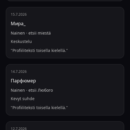
15.7.2026
Мира_
Nainen
·
etsii
miestä
Keskustelu
"
Profiiliteksti toisella kielellä.
"
14.7.2026
Парфюмер
Nainen
·
etsii
Любого
Kevyt suhde
"
Profiiliteksti toisella kielellä.
"
12.7.2026