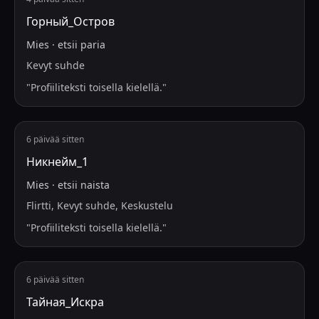
Горный_Остров
Mies
·
etsii
paria
Kevyt suhde
"
Profiiliteksti toisella kielellä.
"
6 päivää sitten
Никнейм_1
Mies
·
etsii
naista
Flirtti, Kevyt suhde, Keskustelu
"
Profiiliteksti toisella kielellä.
"
6 päivää sitten
Тайная_Искра