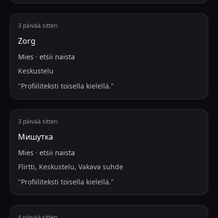
3 päivää sitten
Zorg
Mies
·
etsii
naista
Keskustelu
"
Profiiliteksti toisella kielellä.
"
3 päivää sitten
Мишутка
Mies
·
etsii
naista
Flirtti, Keskustelu, Vakava suhde
"
Profiiliteksti toisella kielellä.
"
4 päivää sitten