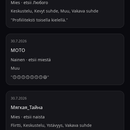
Mies
·
etsii
Любого
Keskustelu, Kevyt suhde, Muu, Vakava suhde
"
Profiiliteksti toisella kielellä.
"
30.7.2026
MOTO
Nainen
·
etsii
miestä
Muu
"
🙃🙃🙃🙃🙃🙃🙃😄
"
30.7.2026
Мягкая_Тайна
Mies
·
etsii
naista
Flirtti, Keskustelu, Ystävyys, Vakava suhde