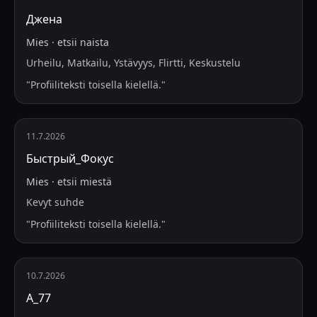
Джена
Mies
·
etsii
naista
Urheilu, Matkailu, Ystävyys, Flirtti, Keskustelu
"
Profiiliteksti toisella kielellä.
"
11.7.2026
Быстрый_Фокус
Mies
·
etsii
miestä
Kevyt suhde
"
Profiiliteksti toisella kielellä.
"
10.7.2026
А_77