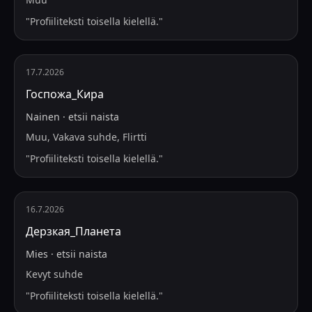
"
Profiiliteksti toisella kielellä.
"
17.7.2026
Госпожа_Кира
Nainen
·
etsii
naista
Muu, Vakava suhde, Flirtti
"
Profiiliteksti toisella kielellä.
"
16.7.2026
Дерзкая_Планета
Mies
·
etsii
naista
Kevyt suhde
"
Profiiliteksti toisella kielellä.
"