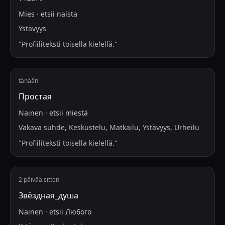
Mies
·
etsii
naista
Ystävyys
"
Profiiliteksti toisella kielellä.
"
tänään
Простая
Nainen
·
etsii
miestä
Vakava suhde, Keskustelu, Matkailu, Ystävyys, Urheilu
"
Profiiliteksti toisella kielellä.
"
2 päivää sitten
Звёздная_душа
Nainen
·
etsii
Любого