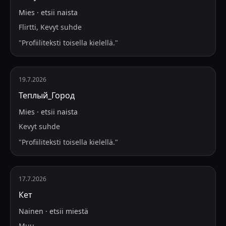
Mies
·
etsii
naista
Flirtti, Kevyt suhde
"
Profiiliteksti toisella kielellä.
"
19.7.2026
Теплый_Город
Mies
·
etsii
naista
Kevyt suhde
"
Profiiliteksti toisella kielellä.
"
17.7.2026
Кет
Nainen
·
etsii
miestä
Muu