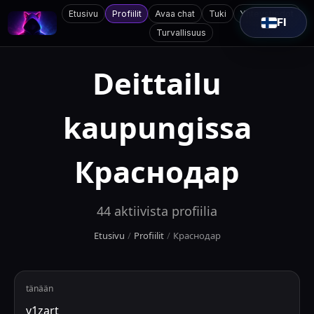
Etusivu
Profiilit
Avaa chat
Tuki
Yhteystiedot
FI
Turvallisuus
Deittailu
kaupungissa
Краснодар
44
aktiivista profiilia
Etusivu
/
Profiilit
/
Краснодар
tänään
v1zart