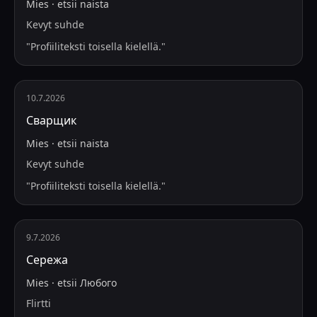
Mies
·
etsii
naista
Kevyt suhde
"
Profiiliteksti toisella kielellä.
"
10.7.2026
Сварщик
Mies
·
etsii
naista
Kevyt suhde
"
Profiiliteksti toisella kielellä.
"
9.7.2026
Сережа
Mies
·
etsii
Любого
Flirtti