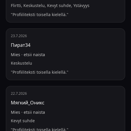
Flirtti, Keskustelu, Kevyt suhde, Ystävyys
"
Profiiliteksti toisella kielellä.
"
23.7.2026
Пират34
Mies
·
etsii
naista
Keskustelu
"
Profiiliteksti toisella kielellä.
"
22.7.2026
Мягкий_Оникс
Mies
·
etsii
naista
Kevyt suhde
"
Profiiliteksti toisella kielellä.
"