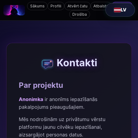
Sākums
Profili
Atvērt čatu
Atbalsts
Kontakti
LV
Drošība
Kontakti
Par projektu
Anonimka
ir anonīms iepazīšanās
pakalpojums pieaugušajiem.
Mēs nodrošinām uz privātumu vērstu
platformu jaunu cilvēku iepazīšanai,
aizsargājot personas datus.