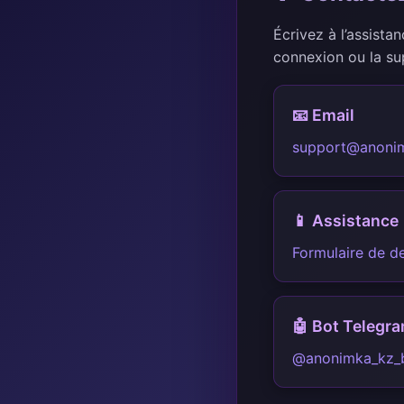
Écrivez à l’assista
connexion ou la su
📧 Email
support@anoni
📱 Assistance
Formulaire de d
🤖 Bot Telegr
@anonimka_kz_