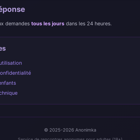
réponse
aux demandes
tous les jours
dans les 24 heures.
es
tilisation
onfidentialité
enfants
chnique
© 2025-2026
Anonimka
Service de rencontres anonymes pour adultes (18+)