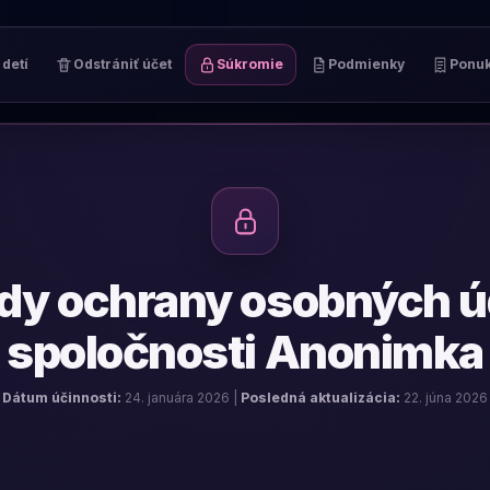
detí
Odstrániť účet
Súkromie
Podmienky
Ponu
dy ochrany osobných ú
spoločnosti Anonimka
Dátum účinnosti:
24. januára 2026 |
Posledná aktualizácia:
22. júna 2026