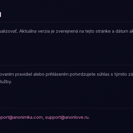
d
izovať. Aktuálna verzia je zverejnená na tejto stránke a dátum a
vaním pravidiel alebo prihlásením potvrdzujete súhlas s týmito z
lužby.
pport@anonimka.com
,
support@anonlove.ru
.