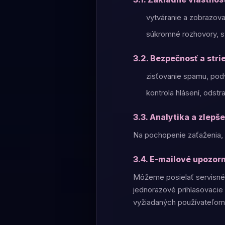
vytváranie a zobrazova
súkromné rozhovory, s
3.2. Bezpečnosť a str
zisťovanie spamu, podv
kontrola hlásení, ods
3.3. Analytika a zlepše
Na pochopenie zaťaženia, p
3.4. E-mailové upozor
Môžeme posielať servisné 
jednorazové prihlasovaci
vyžiadaných používateľom