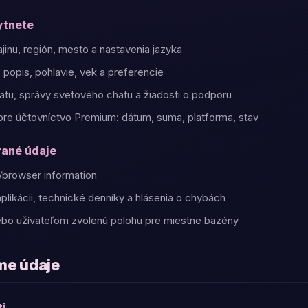
ytnete
jinu, región, mesto a nastavenia jazyka
e, popis, pohlavie, vek a preferencie
tu, správy svetového chatu a žiadosti o podporu
pre účtovníctvo Premium: dátum, suma, platforma, stav
rané údaje
/browser information
aplikácii, technické denníky a hlásenia o chybách
lebo užívateľom zvolenú polohu pre miestne bazény
me údaje
ti