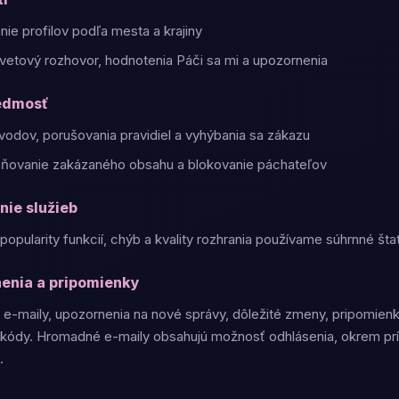
nie profilov podľa mesta a krajiny
vetový rozhovor, hodnotenia Páči sa mi a upozornenia
iedmosť
odov, porušovania pravidiel a vyhýbania sa zákazu
traňovanie zakázaného obsahu a blokovanie páchateľov
nie služieb
opularity funkcií, chýb a kvality rozhrania používame súhrnné štati
nenia a pripomienky
e-maily, upozornenia na nové správy, dôležité zmeny, pripomienk
e kódy. Hromadné e-maily obsahujú možnosť odhlásenia, okrem p
.