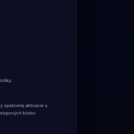
stiky.
y opätovnej aktivácie a
rístupových kódov