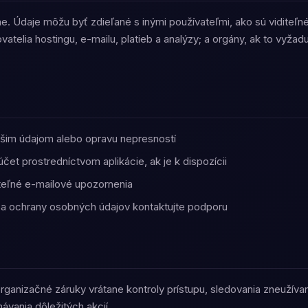
 Údaje môžu byť zdieľané s inými používateľmi, ako sú viditeľné
atelia hostingu, e-mailu, platieb a analýzy; a orgány, ak to vyžad
ašim údajom alebo opravu nepresností
 účet prostredníctvom aplikácie, ak je k dispozícii
iteľné e-mailové upozornenia
 sa ochrany osobných údajov kontaktujte podporu
rganizačné záruky vrátane kontroly prístupu, sledovania zneužív
ania dôležitých akcií.