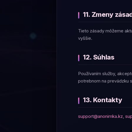
11. Zmeny zása
Tieto zásady môžeme aktual
vyššie.
12. Súhlas
Používaním služby, akcepto
potrebnom na prevádzku s
13. Kontakty
support@anonimka.kz
,
su