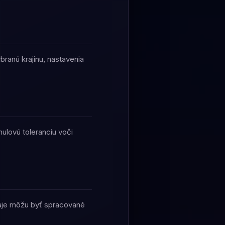
branú krajinu, nastavenia
ulovú toleranciu voči
daje môžu byť spracované