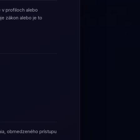
 v profiloch alebo
uje zákon alebo je to
ania, obmedzeného prístupu