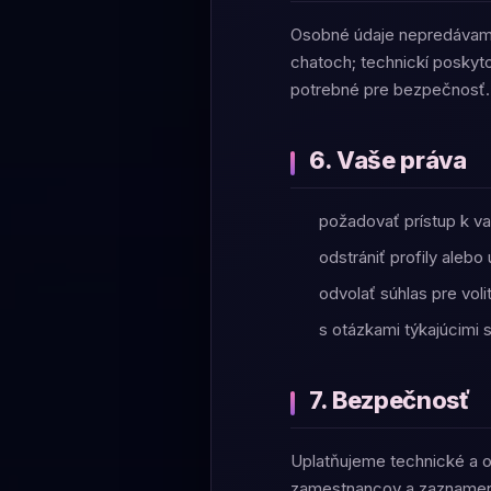
Osobné údaje nepredávame.
chatoch; technickí poskytov
potrebné pre bezpečnosť.
6. Vaše práva
požadovať prístup k v
odstrániť profily alebo
odvolať súhlas pre vol
s otázkami týkajúcimi
7. Bezpečnosť
Uplatňujeme technické a o
zamestnancov a zaznamenáv