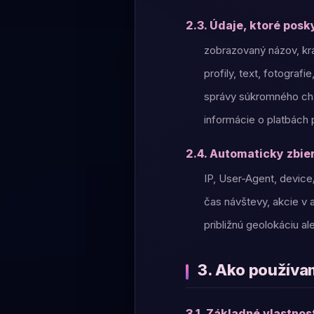
2.3. Údaje, ktoré posk
zobrazovaný názov, kra
profily, text, fotografi
správy súkromného cha
informácie o platbách 
2.4. Automaticky zbie
IP, User-Agent, device
čas návštevy, akcie v 
približnú geolokáciu a
3. Ako používa
3.1. Základné vlastnos