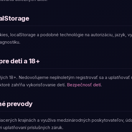
calStorage
es, localStorage a podobné technológie na autorizáciu, jazyk, vy
agnostiku.
re deti a 18+
lých 18+. Nedovoľujeme neplnoletým registrovať sa a uplatňovať n
 ktoré zahŕňa vykorisťovanie detí.
Bezpečnosť detí
.
né prevody
iacerých krajinách a využíva medzinárodných poskytovateľov, ú
i uplatňovaní príslušných záruk.