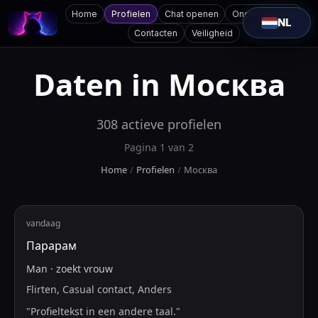
Home
Profielen
Chat openen
Ondersteuning
NL
Contacten
Veiligheid
Daten in
Москва
308
actieve profielen
Pagina
1
van
2
Home
/
Profielen
/
Москва
vandaag
Парарам
Man
·
zoekt
vrouw
Flirten, Casual contact, Anders
"
Profieltekst in een andere taal.
"