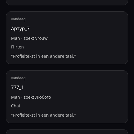
vandaag
Артур_7
Man
·
zoekt
vrouw
Flirten
"
Profieltekst in een andere taal.
"
vandaag
777_1
Man
·
zoekt
Любого
Chat
"
Profieltekst in een andere taal.
"