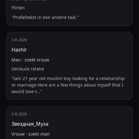
Flirten
"
Profieltekst in een andere taal.
"
3-8-2026
Hashir
Man
·
zoekt
vrouw
Serieuze relatie
"
Iam 27 year old muslim boy looking for a relationship
or marriage.Here are a few things about myself that I
would love t
...
"
2-8-2026
Звездная_Муза
Vrouw
·
zoekt
man