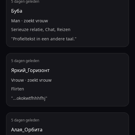
5 dagen geleden
Буба
Man
·
zoekt
vrouw
Serieuze relatie, Chat, Reizen
"
Profieltekst in een andere taal.
"
5 dagen geleden
Яркий_Горизонт
Vrouw
·
zoekt
vrouw
Flirten
"
...okokwtfhhhfhj
"
5 dagen geleden
Алая_Орбита