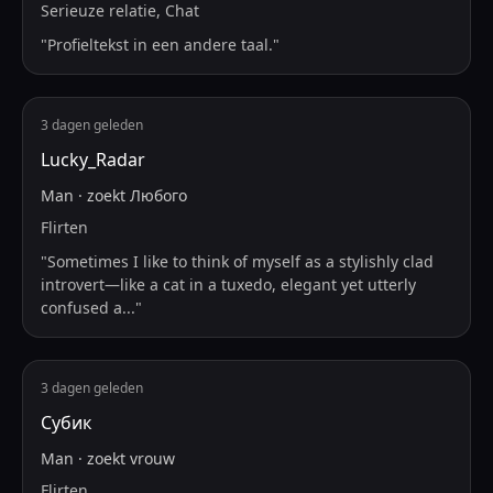
Serieuze relatie, Chat
"
Profieltekst in een andere taal.
"
3 dagen geleden
Lucky_Radar
Man
·
zoekt
Любого
Flirten
"
Sometimes I like to think of myself as a stylishly clad
introvert—like a cat in a tuxedo, elegant yet utterly
confused a
...
"
3 dagen geleden
Субик
Man
·
zoekt
vrouw
Flirten