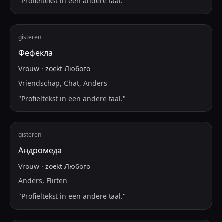
"
Profieltekst in een andere taal.
"
gisteren
Фефекла
Vrouw
·
zoekt
Любого
Vriendschap, Chat, Anders
"
Profieltekst in een andere taal.
"
gisteren
Андромеда
Vrouw
·
zoekt
Любого
Anders, Flirten
"
Profieltekst in een andere taal.
"