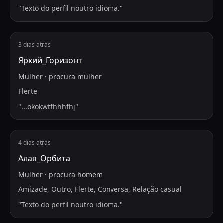
"
Texto do perfil noutro idioma.
"
3 dias atrás
Яркий_Горизонт
Mulher
·
procura
mulher
Flerte
"
...okokwtfhhhfhj
"
4 dias atrás
Алая_Орбита
Mulher
·
procura
homem
Amizade, Outro, Flerte, Conversa, Relação casual
"
Texto do perfil noutro idioma.
"