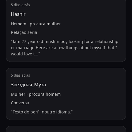
5 dias atrás
Hashir
Homem
·
procura
mulher
Relação séria
"
Iam 27 year old muslim boy looking for a relationship
or marriage.Here are a few things about myself that I
would love t
...
"
5 dias atrás
Звездная_Муза
Mulher
·
procura
homem
Conversa
"
Texto do perfil noutro idioma.
"