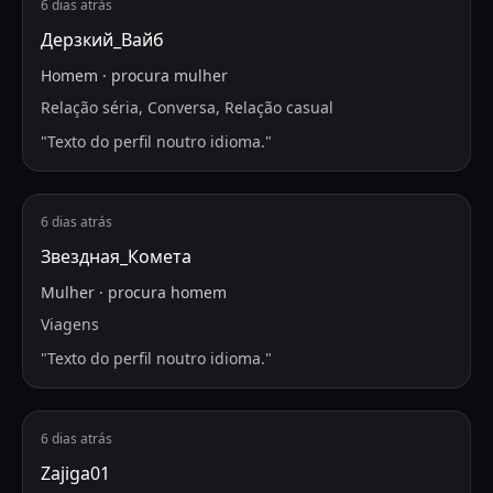
6 dias atrás
Дерзкий_Вайб
Homem
·
procura
mulher
Relação séria, Conversa, Relação casual
"
Texto do perfil noutro idioma.
"
6 dias atrás
Звездная_Комета
Mulher
·
procura
homem
Viagens
"
Texto do perfil noutro idioma.
"
6 dias atrás
Zajiga01