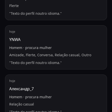
Flerte
"
Texto do perfil noutro idioma.
"
hoje
YNWA
Homem
·
procura
mulher
Amizade, Flerte, Conversa, Relação casual, Outro
"
Texto do perfil noutro idioma.
"
hoje
Александр_7
Homem
·
procura
mulher
Relação casual
"
Texto do perfil noutro idioma.
"