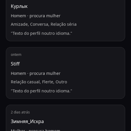
Курлык
Homem
·
procura
mulher
Amizade, Conversa, Relação séria
"
Texto do perfil noutro idioma.
"
ontem
Stiff
Homem
·
procura
mulher
Relação casual, Flerte, Outro
"
Texto do perfil noutro idioma.
"
2 dias atrás
Зимняя_Искра
Mulher
·
procura
homem