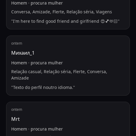
Homem
·
procura
mulher
Conversa, Amizade, Flerte, Relação séria, Viagens
"
I'm here to find good friend and girlfriend 😍💕🫶🏻
"
ontem
Михаил_1
Homem
·
procura
mulher
Relação casual, Relação séria, Flerte, Conversa,
Amizade
"
Texto do perfil noutro idioma.
"
ontem
Mrt
Homem
·
procura
mulher