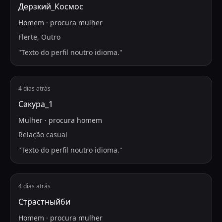
Дерзкий_Космос
Homem
·
procura
mulher
Flerte, Outro
"
Texto do perfil noutro idioma.
"
4 dias atrás
Сакура_1
Mulher
·
procura
homem
Relação casual
"
Texto do perfil noutro idioma.
"
4 dias atrás
Страстныйби
Homem
·
procura
mulher