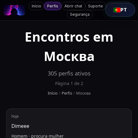
Início
Perfis
Abrir chat
Suporte
Contactos
PT
Segurança
Encontros em
Москва
305
perfis ativos
Página
1
de
2
Início
/
Perfis
/
Москва
hoje
Dimeee
Homem
·
procura
mulher