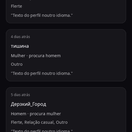
Flerte
"
Texto do perfil noutro idioma.
"
4 dias atrás
тишина
Mulher
·
procura
homem
Outro
"
Texto do perfil noutro idioma.
"
5 dias atrás
Дерзкий_Город
Homem
·
procura
mulher
Flerte, Relação casual, Outro
"
Texto do perfil noutro idioma.
"