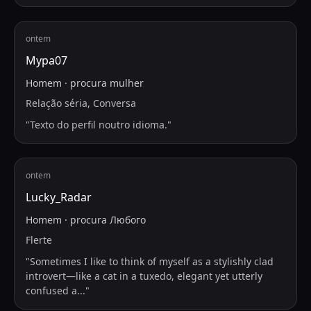
ontem
Мура07
Homem
·
procura
mulher
Relação séria, Conversa
"
Texto do perfil noutro idioma.
"
ontem
Lucky_Radar
Homem
·
procura
Любого
Flerte
"
Sometimes I like to think of myself as a stylishly clad
introvert—like a cat in a tuxedo, elegant yet utterly
confused a
...
"