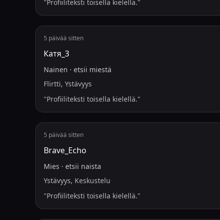
"
Profiiliteksti toisella kielellä.
"
5 päivää sitten
Катя_3
Nainen
·
etsii
miestä
Flirtti, Ystävyys
"
Profiiliteksti toisella kielellä.
"
5 päivää sitten
Brave_Echo
Mies
·
etsii
naista
Ystävyys, Keskustelu
"
Profiiliteksti toisella kielellä.
"