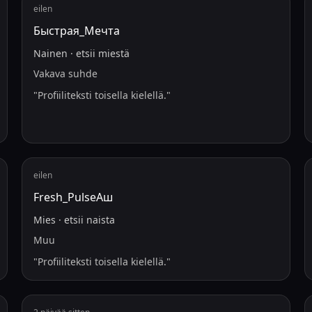
eilen
Быстрая_Мечта
Nainen
·
etsii
miestä
Vakava suhde
"
Profiiliteksti toisella kielellä.
"
eilen
Fresh_PulseАш
Mies
·
etsii
naista
Muu
"
Profiiliteksti toisella kielellä.
"