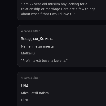
"
Iam 27 year old muslim boy looking for a
relationship or marriage.Here are a few things
about myself that I would love t
...
"
4 päivää sitten
Звездная_Комета
Nainen
·
etsii
miestä
Matkailu
"
Profiiliteksti toisella kielellä.
"
4 päivää sitten
Плд
Mies
·
etsii
naista
Flirtti