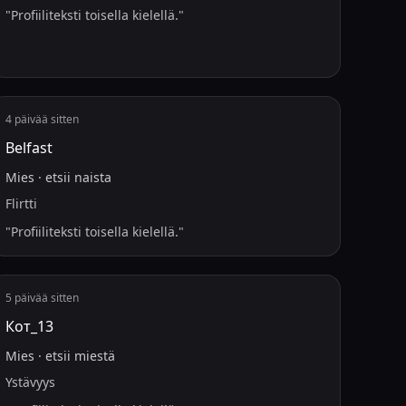
"
Profiiliteksti toisella kielellä.
"
4 päivää sitten
Belfast
Mies
·
etsii
naista
Flirtti
"
Profiiliteksti toisella kielellä.
"
5 päivää sitten
Кот_13
Mies
·
etsii
miestä
Ystävyys