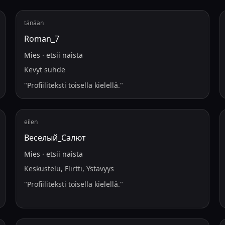
tänään
Roman_7
Mies
·
etsii
naista
Kevyt suhde
"
Profiiliteksti toisella kielellä.
"
eilen
Веселый_Салют
Mies
·
etsii
naista
Keskustelu, Flirtti, Ystävyys
"
Profiiliteksti toisella kielellä.
"