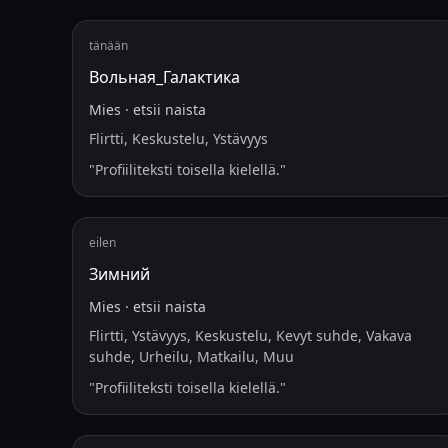
tänään
Вольная_Галактика
Mies
·
etsii
naista
Flirtti, Keskustelu, Ystävyys
"
Profiiliteksti toisella kielellä.
"
eilen
Зимний
Mies
·
etsii
naista
Flirtti, Ystävyys, Keskustelu, Kevyt suhde, Vakava
suhde, Urheilu, Matkailu, Muu
"
Profiiliteksti toisella kielellä.
"