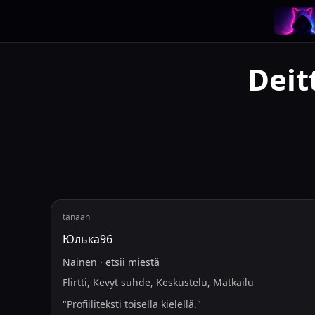
Deit
tänään
Юлька96
Nainen
·
etsii
miestä
Flirtti, Kevyt suhde, Keskustelu, Matkailu
"
Profiiliteksti toisella kielellä.
"