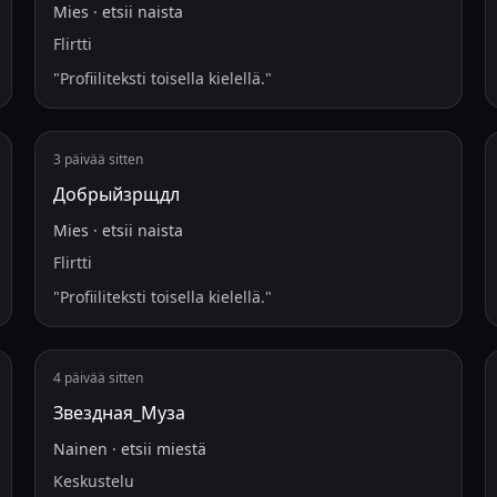
Mies
·
etsii
naista
Flirtti
"
Profiiliteksti toisella kielellä.
"
3 päivää sitten
Добрыйзрщдл
Mies
·
etsii
naista
Flirtti
"
Profiiliteksti toisella kielellä.
"
4 päivää sitten
Звездная_Муза
Nainen
·
etsii
miestä
Keskustelu