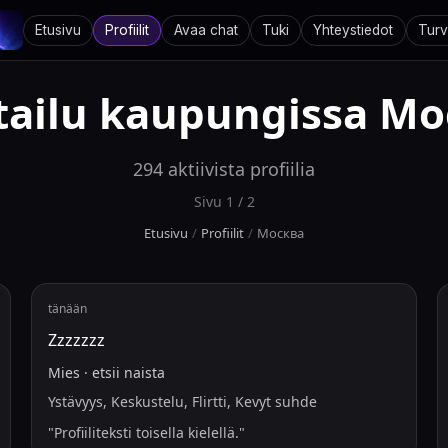
Etusivu
Profiilit
Avaa chat
Tuki
Yhteystiedot
Turv
tailu kaupungissa
Мо
294
aktiivista profiilia
Sivu
1
/
2
Etusivu
/
Profiilit
/
Москва
tänään
Zzzzzzz
Mies
·
etsii
naista
Ystävyys, Keskustelu, Flirtti, Kevyt suhde
"
Profiiliteksti toisella kielellä.
"