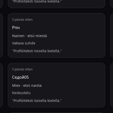
"
Profiiliteksti toisella kielellä.
"
5 päivää sitten
Рпн
Nainen
·
etsii
miestä
Vakava suhde
"
Profiiliteksti toisella kielellä.
"
5 päivää sitten
Седой05
Mies
·
etsii
naista
Keskustelu
"
Profiiliteksti toisella kielellä.
"