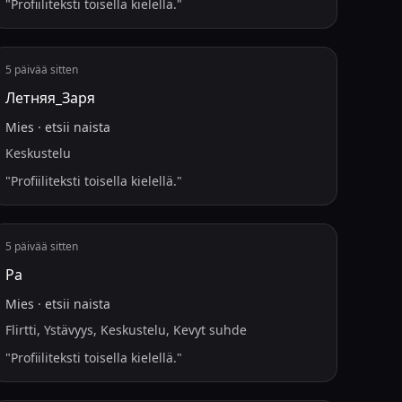
"
Profiiliteksti toisella kielellä.
"
5 päivää sitten
Летняя_Заря
Mies
·
etsii
naista
Keskustelu
"
Profiiliteksti toisella kielellä.
"
5 päivää sitten
Ра
Mies
·
etsii
naista
Flirtti, Ystävyys, Keskustelu, Kevyt suhde
"
Profiiliteksti toisella kielellä.
"