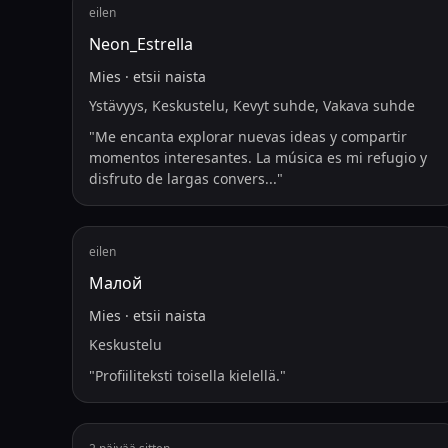
eilen
Neon_Estrella
Mies
·
etsii
naista
Ystävyys, Keskustelu, Kevyt suhde, Vakava suhde
"
Me encanta explorar nuevas ideas y compartir
momentos interesantes. La música es mi refugio y
disfruto de largas convers
...
"
eilen
Малой
Mies
·
etsii
naista
Keskustelu
"
Profiiliteksti toisella kielellä.
"