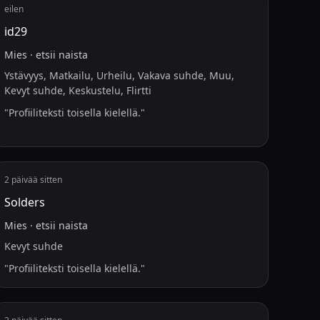
eilen
id29
Mies
·
etsii
naista
Ystävyys, Matkailu, Urheilu, Vakava suhde, Muu,
Kevyt suhde, Keskustelu, Flirtti
"
Profiiliteksti toisella kielellä.
"
2 päivää sitten
Solders
Mies
·
etsii
naista
Kevyt suhde
"
Profiiliteksti toisella kielellä.
"