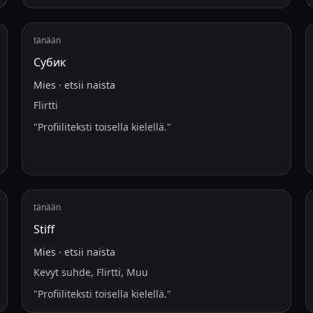
tänään
Субик
Mies
·
etsii
naista
Flirtti
"
Profiiliteksti toisella kielellä.
"
tänään
Stiff
Mies
·
etsii
naista
Kevyt suhde, Flirtti, Muu
"
Profiiliteksti toisella kielellä.
"