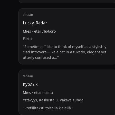
tänään
Lucky_Radar
Mies
·
etsii
Любого
Flirtti
"
Sometimes I like to think of myself as a stylishly
clad introvert—like a cat in a tuxedo, elegant yet
utterly confused a
...
"
tänään
Курлык
Mies
·
etsii
naista
Ystävyys, Keskustelu, Vakava suhde
"
Profiiliteksti toisella kielellä.
"