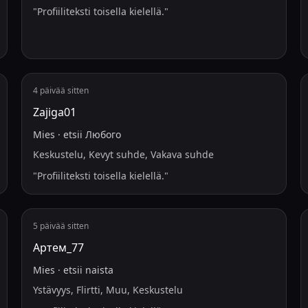
"
Profiiliteksti toisella kielellä.
"
4 päivää sitten
Zajiga01
Mies
·
etsii
Любого
Keskustelu, Kevyt suhde, Vakava suhde
"
Profiiliteksti toisella kielellä.
"
5 päivää sitten
Артем_77
Mies
·
etsii
naista
Ystävyys, Flirtti, Muu, Keskustelu