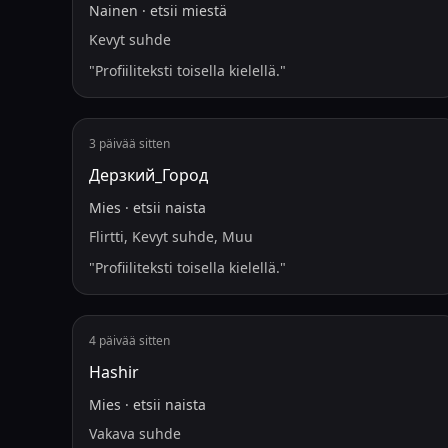
Nainen
·
etsii
miestä
Kevyt suhde
"
Profiiliteksti toisella kielellä.
"
3 päivää sitten
Дерзкий_Город
Mies
·
etsii
naista
Flirtti, Kevyt suhde, Muu
"
Profiiliteksti toisella kielellä.
"
4 päivää sitten
Hashir
Mies
·
etsii
naista
Vakava suhde