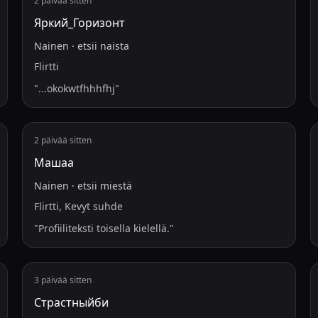
2 päivää sitten
Яркий_Горизонт
Nainen
·
etsii
naista
Flirtti
"
...okokwtfhhhfhj
"
2 päivää sitten
Машаа
Nainen
·
etsii
miestä
Flirtti, Kevyt suhde
"
Profiiliteksti toisella kielellä.
"
3 päivää sitten
Страстныйби