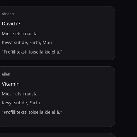
tänään
David77
Mies
·
etsii
naista
Kevyt suhde, Flirtti, Muu
"
Profiiliteksti toisella kielellä.
"
eilen
Vitamin
Mies
·
etsii
naista
Kevyt suhde, Flirtti
"
Profiiliteksti toisella kielellä.
"