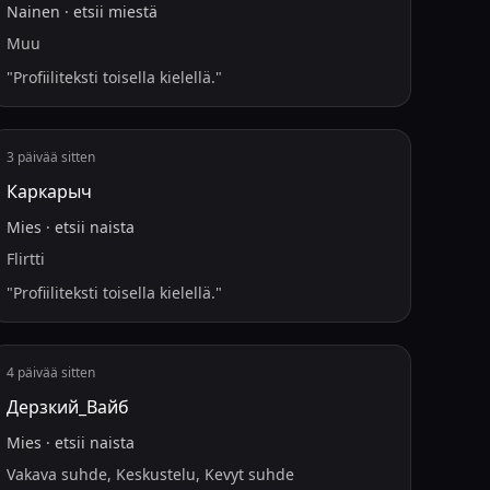
Nainen
·
etsii
miestä
Muu
"
Profiiliteksti toisella kielellä.
"
3 päivää sitten
Каркарыч
Mies
·
etsii
naista
Flirtti
"
Profiiliteksti toisella kielellä.
"
4 päivää sitten
Дерзкий_Вайб
Mies
·
etsii
naista
Vakava suhde, Keskustelu, Kevyt suhde