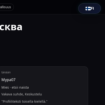
allisuus
FI
сква
tänään
Мура07
Mies
·
etsii
naista
Vakava suhde, Keskustelu
"
Profiiliteksti toisella kielellä.
"