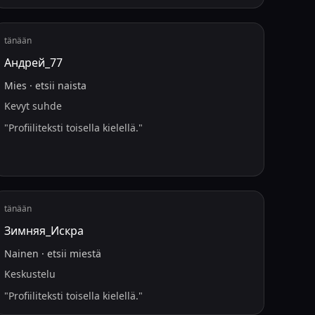
tänään
Андрей_77
Mies
·
etsii
naista
Kevyt suhde
"
Profiiliteksti toisella kielellä.
"
tänään
Зимняя_Искра
Nainen
·
etsii
miestä
Keskustelu
"
Profiiliteksti toisella kielellä.
"