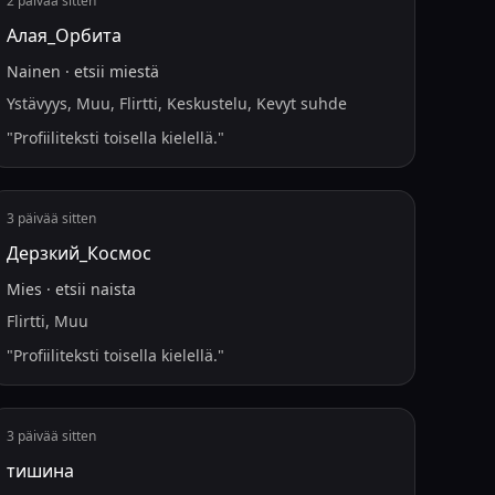
2 päivää sitten
Алая_Орбита
Nainen
·
etsii
miestä
Ystävyys, Muu, Flirtti, Keskustelu, Kevyt suhde
"
Profiiliteksti toisella kielellä.
"
3 päivää sitten
Дерзкий_Космос
Mies
·
etsii
naista
Flirtti, Muu
"
Profiiliteksti toisella kielellä.
"
3 päivää sitten
тишина