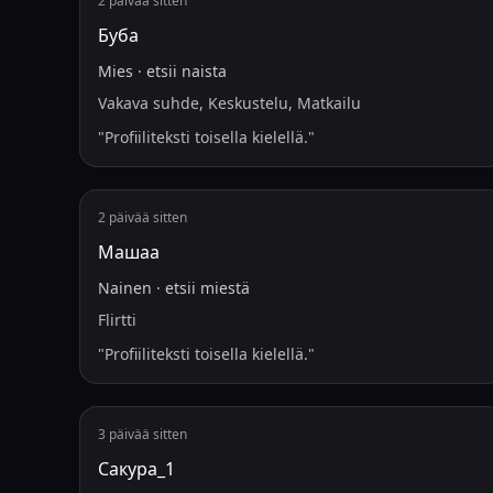
2 päivää sitten
Буба
Mies
·
etsii
naista
Vakava suhde, Keskustelu, Matkailu
"
Profiiliteksti toisella kielellä.
"
2 päivää sitten
Машаа
Nainen
·
etsii
miestä
Flirtti
"
Profiiliteksti toisella kielellä.
"
3 päivää sitten
Сакура_1