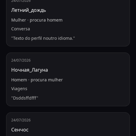
24/07/2026
Летний_дождь
Mulher
·
procura
homem
Conversa
"
Texto do perfil noutro idioma.
"
24/07/2026
Ночная_Лагуна
Homem
·
procura
mulher
Viagens
"
Dsddsffdfff
"
24/07/2026
Сенчос