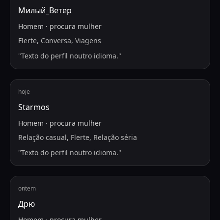
Милый_Ветер
Homem
·
procura
mulher
Flerte, Conversa, Viagens
"
Texto do perfil noutro idioma.
"
hoje
Starmos
Homem
·
procura
mulher
Relação casual, Flerte, Relação séria
"
Texto do perfil noutro idioma.
"
ontem
Дрю
Homem
·
procura
mulher