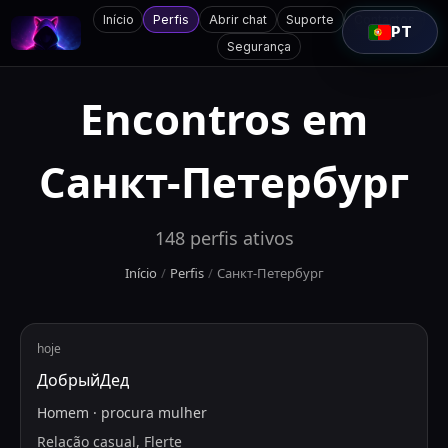
Início
Perfis
Abrir chat
Suporte
Contactos
PT
Segurança
Encontros em
Санкт-Петербург
148
perfis ativos
Início
/
Perfis
/
Санкт-Петербург
hoje
ДобрыйДед
Homem
·
procura
mulher
Relação casual, Flerte