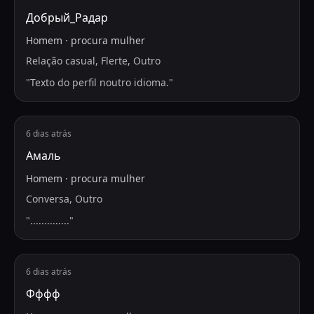
Добрый_Радар
Homem
·
procura
mulher
Relação casual, Flerte, Outro
"
Texto do perfil noutro idioma.
"
6 dias atrás
Амаль
Homem
·
procura
mulher
Conversa, Outro
"
..............
"
6 dias atrás
Фффф