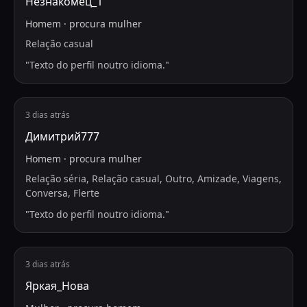
Незнакомец_1
Homem
·
procura
mulher
Relação casual
"
Texto do perfil noutro idioma.
"
3 dias atrás
Димитрий777
Homem
·
procura
mulher
Relação séria, Relação casual, Outro, Amizade, Viagens,
Conversa, Flerte
"
Texto do perfil noutro idioma.
"
3 dias atrás
Яркая_Нова