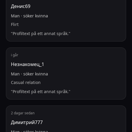
Денис69
Man
·
söker
kvinna
Flirt
"
Profiltext på ett annat språk.
"
i går
Незнакомец_1
Man
·
söker
kvinna
Casual relation
"
Profiltext på ett annat språk.
"
2 dagar sedan
Димитрий777
Man
·
söker
kvinna