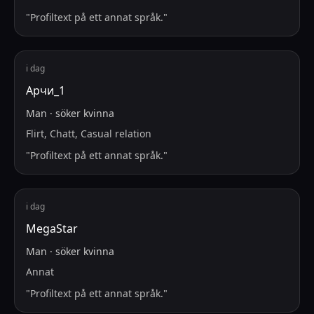
"
Profiltext på ett annat språk.
"
i dag
Арчи_1
Man
·
söker
kvinna
Flirt, Chatt, Casual relation
"
Profiltext på ett annat språk.
"
i dag
MegaStar
Man
·
söker
kvinna
Annat
"
Profiltext på ett annat språk.
"