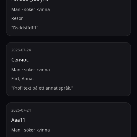
Man
·
söker
kvinna
Resor
"
Dsddsffdfff
"
2026-07-24
Сенчос
Man
·
söker
kvinna
Flirt, Annat
"
Profiltext på ett annat språk.
"
2026-07-24
Ааа11
Man
·
söker
kvinna