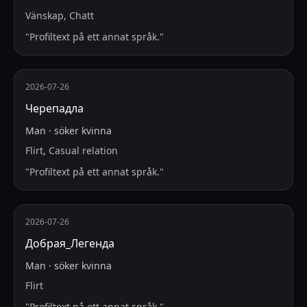
Vänskap, Chatt
"
Profiltext på ett annat språk.
"
2026-07-26
Черепадла
Man
·
söker
kvinna
Flirt, Casual relation
"
Profiltext på ett annat språk.
"
2026-07-26
Добрая_Легенда
Man
·
söker
kvinna
Flirt
"
Profiltext på ett annat språk.
"