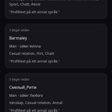
Sport, Chatt, Resor
"
Profiltext på ett annat språk.
"
3 dagar sedan
Barmaley
Man
·
söker
kvinna
Casual relation, Flirt, Chatt
"
Profiltext på ett annat språk.
"
3 dagar sedan
Смелый_Ритм
Man
·
söker
Любого
Vänskap, Casual relation, Annat
"
Profiltext på ett annat språk.
"