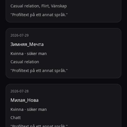
Casual relation, Flirt, Vänskap
"
Profiltext på ett annat språk.
"
2026-07-29
Зимняя_Мечта
Kvinna
·
söker
man
Casual relation
"
Profiltext på ett annat språk.
"
2026-07-28
Милая_Нова
Kvinna
·
söker
man
Chatt
"
Profiltext på ett annat språk.
"