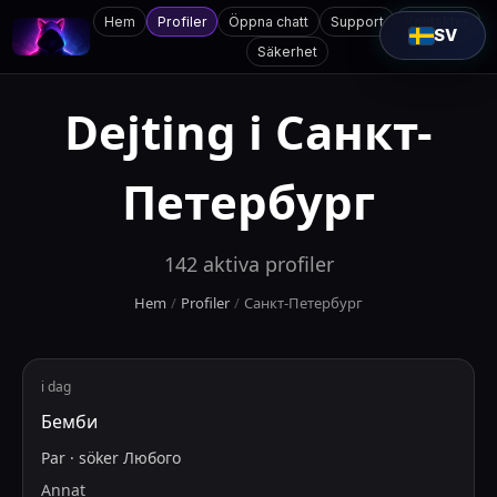
Hem
Profiler
Öppna chatt
Support
Kontakter
SV
Säkerhet
Dejting i
Санкт-
Петербург
142
aktiva profiler
Hem
/
Profiler
/
Санкт-Петербург
i dag
Бемби
Par
·
söker
Любого
Annat