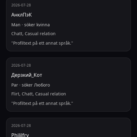
2026-07-28
АнклПэК
Man
·
söker
kvinna
Chatt, Casual relation
"
Profiltext på ett annat språk.
"
2026-07-28
Дерзкий_Кот
Par
·
söker
Любого
Flirt, Chatt, Casual relation
"
Profiltext på ett annat språk.
"
2026-07-28
PhiliJfry