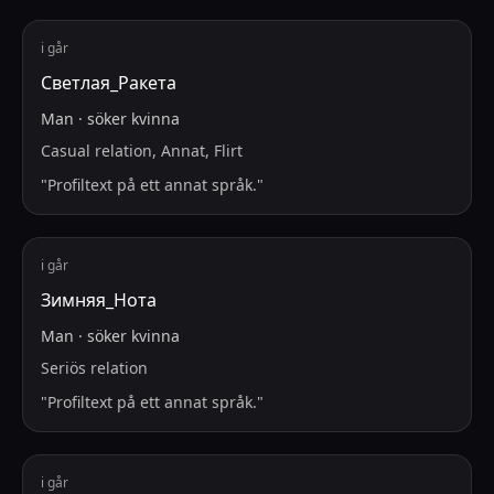
i går
Светлая_Ракета
Man
·
söker
kvinna
Casual relation, Annat, Flirt
"
Profiltext på ett annat språk.
"
i går
Зимняя_Нота
Man
·
söker
kvinna
Seriös relation
"
Profiltext på ett annat språk.
"
i går