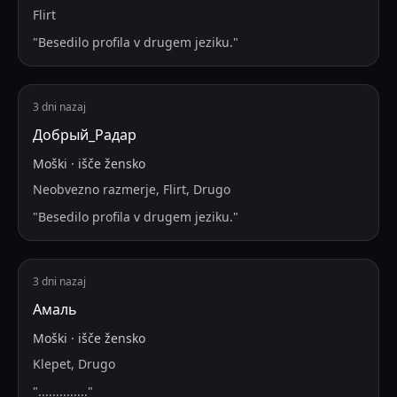
Flirt
"
Besedilo profila v drugem jeziku.
"
3 dni nazaj
Добрый_Радар
Moški
·
išče
žensko
Neobvezno razmerje, Flirt, Drugo
"
Besedilo profila v drugem jeziku.
"
3 dni nazaj
Амаль
Moški
·
išče
žensko
Klepet, Drugo
"
..............
"