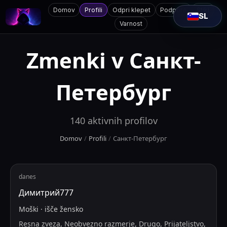
Domov
Profili
Odpri klepet
Podpora
Stiki
SL
Varnost
Zmenki v
Санкт-
Петербург
140
aktivnih profilov
Domov
/
Profili
/
Санкт-Петербург
danes
Димитрий777
Moški
·
išče
žensko
Resna zveza, Neobvezno razmerje, Drugo, Prijateljstvo,