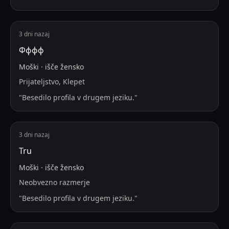
3 dni nazaj
Фффф
Moški
·
išče
žensko
Prijateljstvo, Klepet
"
Besedilo profila v drugem jeziku.
"
3 dni nazaj
Tru
Moški
·
išče
žensko
Neobvezno razmerje
"
Besedilo profila v drugem jeziku.
"