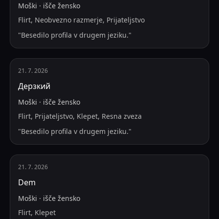
Moški
·
išče
žensko
Flirt, Neobvezno razmerje, Prijateljstvo
"
Besedilo profila v drugem jeziku.
"
21. 7. 2026
Дерзкий
Moški
·
išče
žensko
Flirt, Prijateljstvo, Klepet, Resna zveza
"
Besedilo profila v drugem jeziku.
"
21. 7. 2026
Dem
Moški
·
išče
žensko
Flirt, Klepet