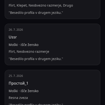
Flirt, Klepet, Neobvezno razmerje, Drugo
"
Besedilo profila v drugem jeziku.
"
26. 7. 2026
Ussr
Moški
·
išče
žensko
Flirt, Neobvezno razmerje
"
Besedilo profila v drugem jeziku.
"
25. 7. 2026
Простой_1
Moški
·
išče
žensko
Resna zveza
"
Besedilo profila v drugem jeziku.
"