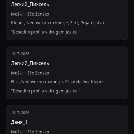
Легкий_Пиксель
Moški
·
išče
žensko
Klepet, Neobvezno razmerje, Flirt, Prijateljstvo
"
Besedilo profila v drugem jeziku.
"
19. 7. 2026
Легкий_Пиксель
Moški
·
išče
žensko
Flirt, Neobvezno razmerje, Prijateljstvo, Klepet
"
Besedilo profila v drugem jeziku.
"
19. 7. 2026
Даня_1
Moški
·
išče
žensko