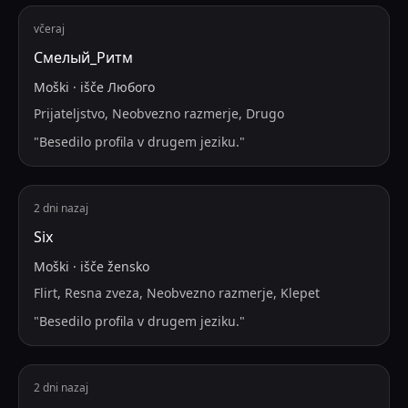
včeraj
Смелый_Ритм
Moški
·
išče
Любого
Prijateljstvo, Neobvezno razmerje, Drugo
"
Besedilo profila v drugem jeziku.
"
2 dni nazaj
Six
Moški
·
išče
žensko
Flirt, Resna zveza, Neobvezno razmerje, Klepet
"
Besedilo profila v drugem jeziku.
"
2 dni nazaj