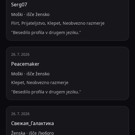
Serg07
Moški
·
išče
žensko
Flirt, Prijateljstvo, Klepet, Neobvezno razmerje
"
Besedilo profila v drugem jeziku.
"
26. 7. 2026
Peacemaker
Moški
·
išče
žensko
Klepet, Neobvezno razmerje
"
Besedilo profila v drugem jeziku.
"
26. 7. 2026
Свежая_Галактика
Ženska
·
išče
Любого