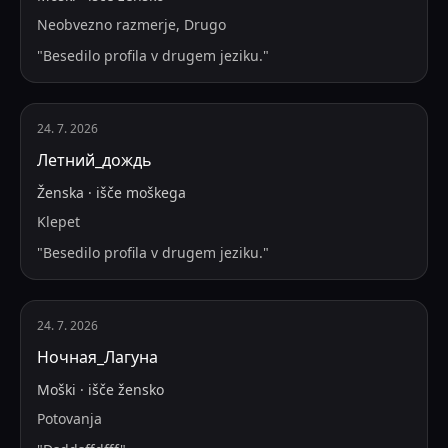
Neobvezno razmerje, Drugo
"
Besedilo profila v drugem jeziku.
"
24. 7. 2026
Летний_дождь
Ženska
·
išče
moškega
Klepet
"
Besedilo profila v drugem jeziku.
"
24. 7. 2026
Ночная_Лагуна
Moški
·
išče
žensko
Potovanja