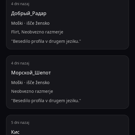
4 dni nazaj
Добрый_Радар
Moški
·
išče
žensko
Flirt, Neobvezno razmerje
"
Besedilo profila v drugem jeziku.
"
4 dni nazaj
Морской_Шепот
Moški
·
išče
žensko
Neobvezno razmerje
"
Besedilo profila v drugem jeziku.
"
5 dni nazaj
Кис