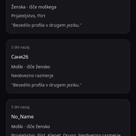
Ženska
·
išče
moškega
Prijateljstvo, Flirt
"
Besedilo profila v drugem jeziku.
"
5 dni nazaj
Саня26
Moški
·
išče
žensko
Neobvezno razmerje
"
Besedilo profila v drugem jeziku.
"
5 dni nazaj
No_Name
Moški
·
išče
žensko
Prijateljstvo, Flirt, Klepet, Drugo, Neobvezno razmerje,