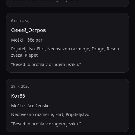
6 dni nazaj
Синий_Остров
Moški
·
išče
par
Prijateljstvo, Flirt, Neobvezno razmerje, Drugo, Resna
zveza, Klepet
"
Besedilo profila v drugem jeziku.
"
29. 7. 2026
Кот86
Moški
·
išče
žensko
Neobvezno razmerje, Flirt, Prijateljstvo
"
Besedilo profila v drugem jeziku.
"