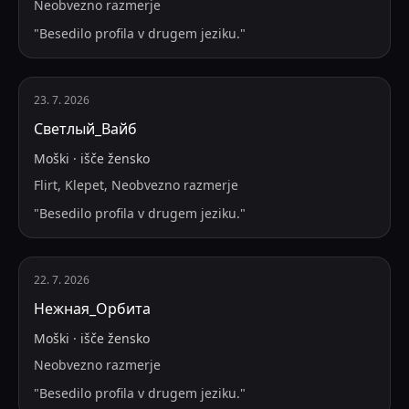
Neobvezno razmerje
"
Besedilo profila v drugem jeziku.
"
23. 7. 2026
Светлый_Вайб
Moški
·
išče
žensko
Flirt, Klepet, Neobvezno razmerje
"
Besedilo profila v drugem jeziku.
"
22. 7. 2026
Нежная_Орбита
Moški
·
išče
žensko
Neobvezno razmerje
"
Besedilo profila v drugem jeziku.
"