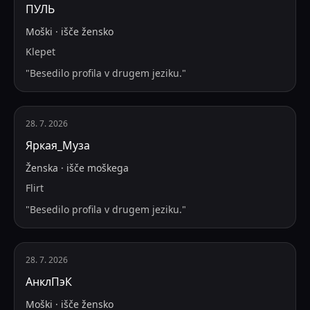
ПУЛЬ
Moški
·
išče
žensko
Klepet
"
Besedilo profila v drugem jeziku.
"
28. 7. 2026
Яркая_Муза
Ženska
·
išče
moškega
Flirt
"
Besedilo profila v drugem jeziku.
"
28. 7. 2026
АнклПэК
Moški
·
išče
žensko