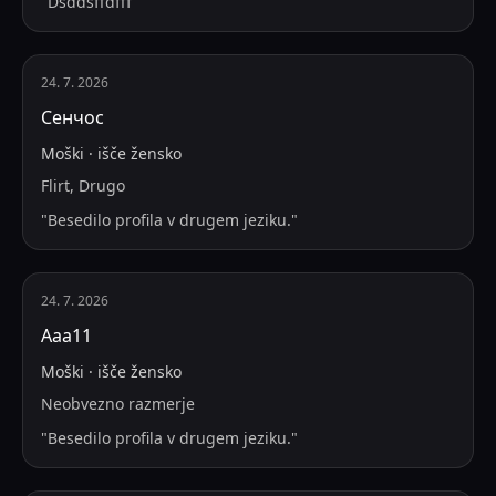
"
Dsddsffdfff
"
24. 7. 2026
Сенчос
Moški
·
išče
žensko
Flirt, Drugo
"
Besedilo profila v drugem jeziku.
"
24. 7. 2026
Ааа11
Moški
·
išče
žensko
Neobvezno razmerje
"
Besedilo profila v drugem jeziku.
"