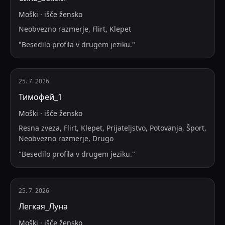
Moški
·
išče
žensko
Neobvezno razmerje, Flirt, Klepet
"
Besedilo profila v drugem jeziku.
"
25. 7. 2026
Тимофей_1
Moški
·
išče
žensko
Resna zveza, Flirt, Klepet, Prijateljstvo, Potovanja, Šport,
Neobvezno razmerje, Drugo
"
Besedilo profila v drugem jeziku.
"
25. 7. 2026
Легкая_Луна
Moški
·
išče
žensko