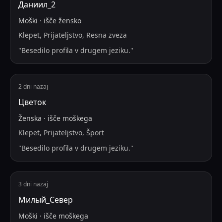
Даниил_2
Moški
·
išče
žensko
Klepet, Prijateljstvo, Resna zveza
"
Besedilo profila v drugem jeziku.
"
2 dni nazaj
Цветок
Ženska
·
išče
moškega
Klepet, Prijateljstvo, Šport
"
Besedilo profila v drugem jeziku.
"
3 dni nazaj
Милый_Север
Moški
·
išče
moškega