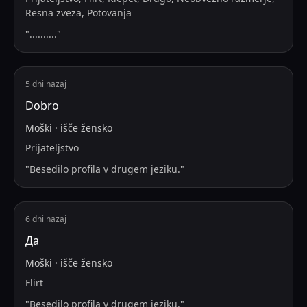
Resna zveza, Potovanja
"
..........
"
5 dni nazaj
Dobro
Moški
·
išče
žensko
Prijateljstvo
"
Besedilo profila v drugem jeziku.
"
6 dni nazaj
Да
Moški
·
išče
žensko
Flirt
"
Besedilo profila v drugem jeziku.
"