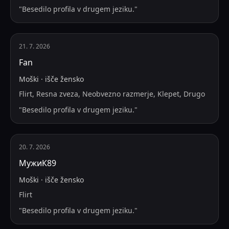
"
Besedilo profila v drugem jeziku.
"
21. 7. 2026
Fan
Moški
·
išče
žensko
Flirt, Resna zveza, Neobvezno razmerje, Klepet, Drugo
"
Besedilo profila v drugem jeziku.
"
20. 7. 2026
МужиК89
Moški
·
išče
žensko
Flirt
"
Besedilo profila v drugem jeziku.
"