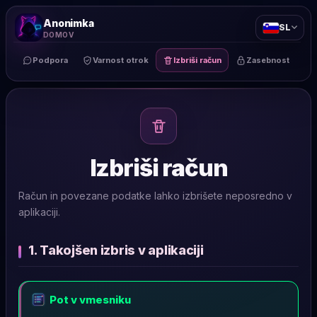
Anonimka
SL
DOMOV
Podpora
Varnost otrok
Izbriši račun
Zasebnost
Izbriši račun
Račun in povezane podatke lahko izbrišete neposredno v
aplikaciji.
1. Takojšen izbris v aplikaciji
Pot v vmesniku