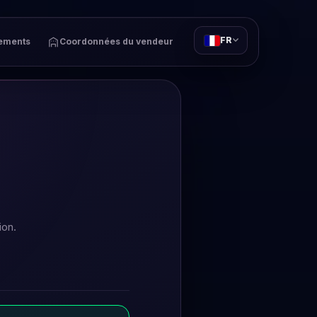
FR
ements
Coordonnées du vendeur
ion.