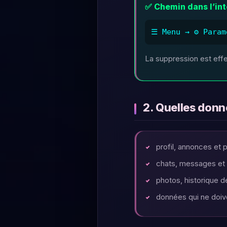
✅ Chemin dans l’in
☰ Menu → ⚙️ Param
La suppression est eff
2. Quelles don
profil, annonces et
chats, messages et
photos, historique 
données qui ne doive