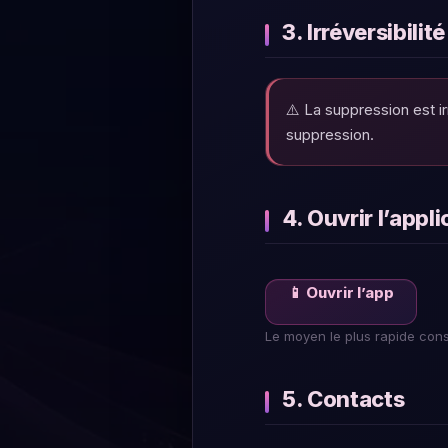
3. Irréversibilité
⚠️ La suppression est i
suppression.
4. Ouvrir l’appl
📱 Ouvrir l’app
Le moyen le plus rapide cons
5. Contacts