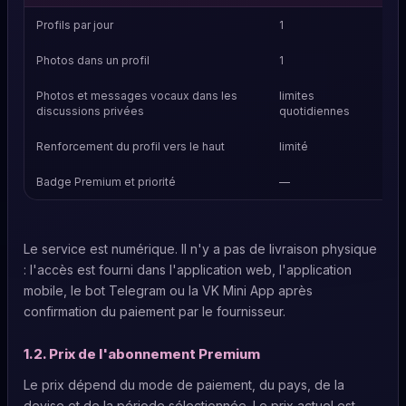
Profils par jour
1
ju
Photos dans un profil
1
3
Photos et messages vocaux dans les
limites
ét
discussions privées
quotidiennes
si
Renforcement du profil vers le haut
limité
ét
Badge Premium et priorité
—
in
Le service est numérique. Il n'y a pas de livraison physique
: l'accès est fourni dans l'application web, l'application
mobile, le bot Telegram ou la VK Mini App après
confirmation du paiement par le fournisseur.
1.2. Prix de l'abonnement Premium
Le prix dépend du mode de paiement, du pays, de la
devise et de la période sélectionnée. Le prix actuel est