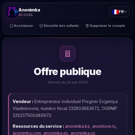
Anonimka
FR
ACCUEIL
Assistance
Sécurité des enfants
Supprimer le compte
Offre publique
Version du 22 juin 2026
Vendeur :
Entrepreneur individuel Pregner Evgeniya
Vladimirovna, numéro fiscal 232803883672, OGRNIP
325237500489972.
Ressources du service :
anonimka.kz
,
anonlove.ru
,
anonimka.com
,
anonimka.es
,
anonimka.uz
.