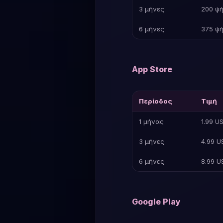
3 μήνες
200 ψή
6 μήνες
375 ψή
App Store
Περίοδος
Τιμή
1 μήνας
1.99 U
3 μήνες
4.99 U
6 μήνες
8.99 U
Google Play