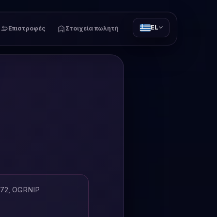
EL
Επιστροφές
Στοιχεία πωλητή
672, OGRNIP