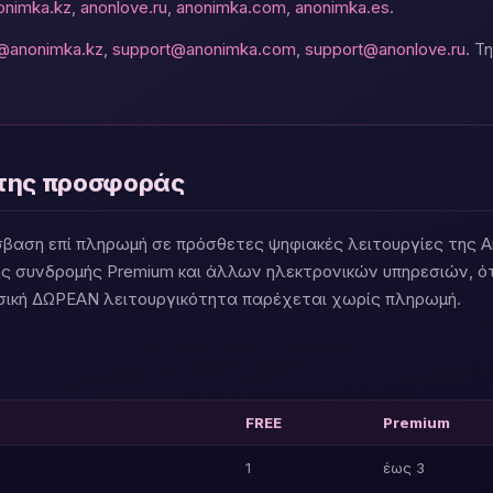
onimka.kz
,
anonlove.ru
,
anonimka.com
,
anonimka.es
.
@anonimka.kz
,
support@anonimka.com
,
support@anonlove.ru
. Τ
ο της προσφοράς
βαση επί πληρωμή σε πρόσθετες ψηφιακές λειτουργίες της A
ς συνδρομής Premium και άλλων ηλεκτρονικών υπηρεσιών, ό
σική ΔΩΡΕΑΝ λειτουργικότητα παρέχεται χωρίς πληρωμή.
FREE
Premium
1
έως 3