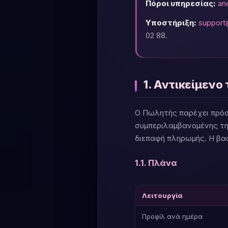
Πόροι υπηρεσίας:
an
Υποστήριξη:
support
02 88.
1. Αντικείμεν
Ο Πωλητής παρέχει πρόσ
συμπεριλαμβανομένης τη
διεπαφή πληρωμής. Η βα
1.1. Πλάνα
Λειτουργία
Προφίλ ανά ημέρα