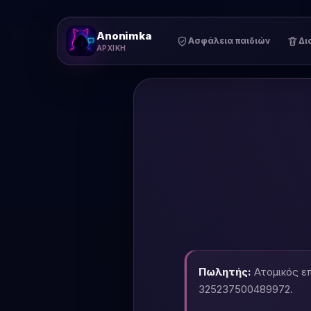
Anonimka
Υποστήριξη
Ασφάλεια παιδιών
Δι
ΑΡΧΙΚΉ
Πωλητής:
Ατομικός επ
325237500489972.