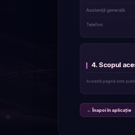
Asistență generală:
Telefon:
4. Scopul ace
Această pagină este publica
← Înapoi în aplicație