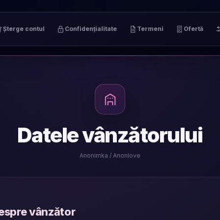
Șterge contul
Confidențialitate
Termeni
Ofertă
Datele vânzătorului
Anonimka / Anonlove
despre vânzător