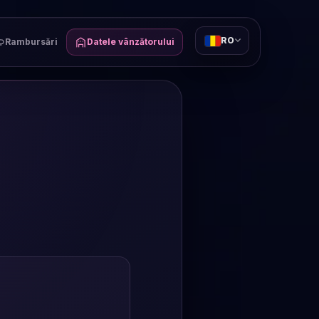
RO
Rambursări
Datele vânzătorului