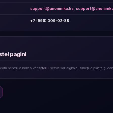
support@anonimka.kz
,
support@anonimk
+7 (996) 009-02-88
stei pagini
tă pentru a indica vânzătorul serviciilor digitale, funcțiile plătite și co