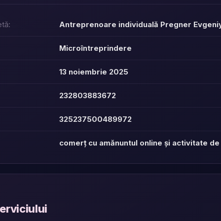
tă:
Antreprenoare individuală Pregner Evgeni
Microîntreprindere
13 noiembrie 2025
232803883672
325237500489972
comerț cu amănuntul online și activitate de
erviciului