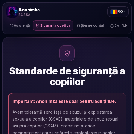
Anonimka
RO
ACASĂ
Asistență
Siguranța copiilor
Șterge contul
Confidențial
Standarde de siguranță a
copiilor
Important: Anonimka este doar pentru adulți 18+.
Avem toleranță zero față de abuzul și exploatarea
sexuală a copiilor (CSAE), materialele de abuz sexual
asupra copiilor (CSAM), grooming și orice
comportament care urmărește exploatarea minorilor.