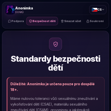
Anonimka
CS
DOMŮ
Podpora
Bezpečnost dětí
Smazat účet
Soukromí
Standardy bezpečnosti
dětí
Důležité: Anonimka je určena pouze pro dospělé
18+.
Máme nulovou toleranci vůči sexuálnímu zneužívání a
vykořisťování dětí (CSAE), materiálu sexuálního
zneužívání dětí (CSAM), groomingu a jakémukoli