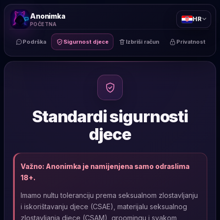
Anonimka
HR
POČETNA
Podrška
Sigurnost djece
Izbriši račun
Privatnost
Standardi sigurnosti
djece
Važno: Anonimka je namijenjena samo odraslima
18+.
Imamo nultu toleranciju prema seksualnom zlostavljanju
i iskorištavanju djece (CSAE), materijalu seksualnog
zlostavljanja djece (CSAM), groomingu i svakom