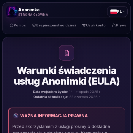
Anonimka
PL
STRONA GŁÓWNA
Pomoc
Bezpieczeństwo dzieci
Usuń konto
Prywatno
Warunki świadczenia
usług Anonimki (EULA)
Data wejścia w życie:
14 listopada 2025 r
Ostatnia aktualizacja:
22 czerwca 2026 r
WAŻNA INFORMACJA PRAWNA
Przed skorzystaniem z usługi prosimy o dokładne