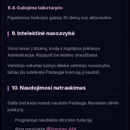
8.4. Galiojimo laikotarpis:
Papildomos funkcijos galioja 30 dienų nuo aktyvavimo.
9. Intelektinė nuosavybė
Visos teisės į dizainą, kodą ir logotipus priklauso
Administracijai. Kopijuoti be leidimo draudžiama.
Vartotojo sukurtas turinys išlieka vartotojo nuosavybe,
tačiau jūs suteikiate Paslaugai licenciją jį naudoti.
10. Naudojimosi nutraukimas
Galite bet kada nustoti naudotis Paslauga. Norėdami ištrinti
paskyrą:
Programoje naudokite ištrynimo funkciją
Arba parašykite
@Vorobey_444