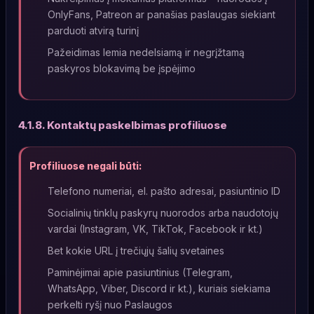
OnlyFans, Patreon ar panašias paslaugas siekiant
parduoti atvirą turinį
Pažeidimas lemia nedelsiamą ir negrįžtamą
paskyros blokavimą be įspėjimo
4.1.8. Kontaktų paskelbimas profiliuose
Profiliuose negali būti:
Telefono numeriai, el. pašto adresai, pasiuntinio ID
Socialinių tinklų paskyrų nuorodos arba naudotojų
vardai (Instagram, VK, TikTok, Facebook ir kt.)
Bet kokie URL į trečiųjų šalių svetaines
Paminėjimai apie pasiuntinius (Telegram,
WhatsApp, Viber, Discord ir kt.), kuriais siekiama
perkelti ryšį nuo Paslaugos