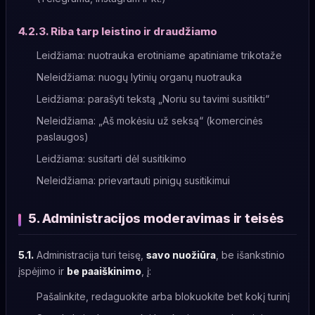
4.2.3. Riba tarp leistino ir draudžiamo
Leidžiama: nuotrauka erotiniame apatiniame trikotaže
Neleidžiama: nuogų lytinių organų nuotrauka
Leidžiama: parašyti tekstą „Noriu su tavimi susitikti“
Neleidžiama: „Aš mokėsiu už seksą“ (komercinės
paslaugos)
Leidžiama: susitarti dėl susitikimo
Neleidžiama: prievartauti pinigų susitikimui
5. Administracijos moderavimas ir teisės
5.1.
Administracija turi teisę,
savo nuožiūra
, be išankstinio
įspėjimo ir
be paaiškinimo
, į:
Pašalinkite, redaguokite arba blokuokite bet kokį turinį