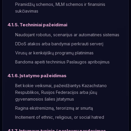
Piramidžių schemos, MLM schemos ir finansinis
sukčiavimas
4.1.5. Techniniai pažeidimai
Naudojant robotus, scenarijus ar automatines sistemas
DDoS atakos arba bandymai perkrauti serverį
Virusų ar kenkėjiškų programų platinimas
Bandoma apeiti techninius Paslaugos apribojimus
4.1.6. Įstatymo pažeidimas
Bet kokie veiksmai, pažeidžiantys Kazachstano
Respublikos, Rusijos Federacijos arba jūsų
gyvenamosios šalies įstatymus
Ragina ekstremizmą, terorizmą ar smurtą
Incitement of ethnic, religious, or social hatred
4.1.7. Intymaus turinio / paslaugų pardavimas,