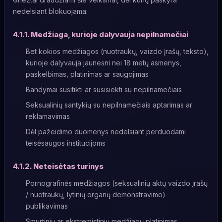
nedelsiant blokuojama:
4.1.1. Medžiaga, kurioje dalyvauja nepilnamečiai
Bet kokios medžiagos (nuotraukų, vaizdo įrašų, teksto),
kurioje dalyvauja jaunesni nei 18 metų asmenys,
paskelbimas, platinimas ar saugojimas
Bandymai susitikti ar susisiekti su nepilnamečiais
Seksualinių santykių su nepilnamečiais aptarimas ar
reklamavimas
Dėl pažeidimo duomenys nedelsiant perduodami
teisėsaugos institucijoms
4.1.2. Neteisėtas turinys
Pornografinės medžiagos (seksualinių aktų vaizdo įrašų
/ nuotraukų, lytinių organų demonstravimo)
publikavimas
Smurtinių ar ekstremistinių medžiagų platinimas