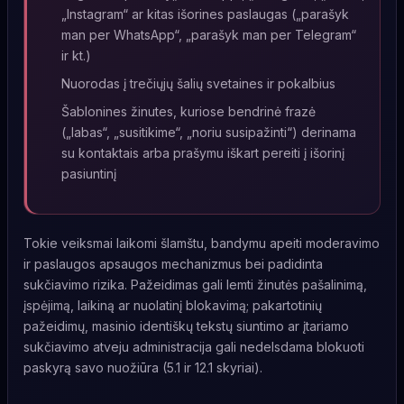
„Instagram“ ar kitas išorines paslaugas („parašyk
man per WhatsApp“, „parašyk man per Telegram“
ir kt.)
Nuorodas į trečiųjų šalių svetaines ir pokalbius
Šablonines žinutes, kuriose bendrinė frazė
(„labas“, „susitikime“, „noriu susipažinti“) derinama
su kontaktais arba prašymu iškart pereiti į išorinį
pasiuntinį
Tokie veiksmai laikomi šlamštu, bandymu apeiti moderavimo
ir paslaugos apsaugos mechanizmus bei padidinta
sukčiavimo rizika. Pažeidimas gali lemti žinutės pašalinimą,
įspėjimą, laikiną ar nuolatinį blokavimą; pakartotinių
pažeidimų, masinio identiškų tekstų siuntimo ar įtariamo
sukčiavimo atveju administracija gali nedelsdama blokuoti
paskyrą savo nuožiūra (5.1 ir 12.1 skyriai).