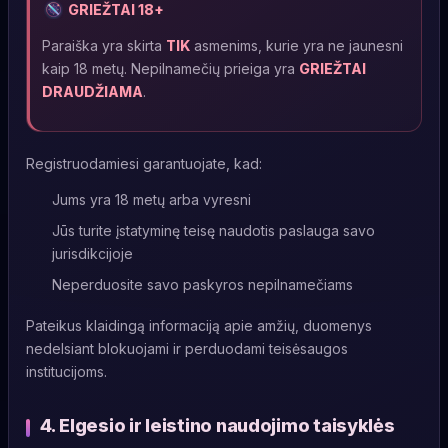
GRIEŽTAI 18+
Paraiška yra skirta
TIK
asmenims, kurie yra ne jaunesni
kaip 18 metų. Nepilnamečių prieiga yra
GRIEŽTAI
DRAUDŽIAMA
.
Registruodamiesi garantuojate, kad:
Jums yra 18 metų arba vyresni
Jūs turite įstatyminę teisę naudotis paslauga savo
jurisdikcijoje
Neperduosite savo paskyros nepilnamečiams
Pateikus klaidingą informaciją apie amžių, duomenys
nedelsiant blokuojami ir perduodami teisėsaugos
institucijoms.
4. Elgesio ir leistino naudojimo taisyklės