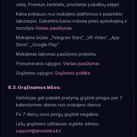
vieta, Premium ženklelis, prioritetas pokalbių eilėje)
Kaina priklauso nuo mokėjimo platformos ir pasirinkto
laikotarpio. Dabartinė kaina rodoma prieš apmokėjimą ir
nurodyta
Viešas pasiūlymas
Mokėjimo būdai: „Telegram Stars“, „VK Votes“, „App
Store“, „Google Play“.
Mokėjimas laikomas pasiūlymo priėmimu
Prenumeratos sąlygos:
Viešas pasiūlymas
Grąžinimo sąlygos:
Grąžinimo politika
8.3. Grąžinamos lėšos:
Vartotojas gali pateikti prašymą grąžinti pinigus per 7
kalendorines dienas nuo mokėjimo dienos
Po 7 dienų visos pinigų grąžinti negalima
Lėšų grąžinimo užklausas siųskite adresu:
support@anonimka.kz