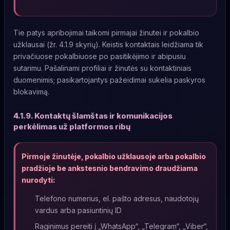
Tie patys apribojimai taikomi pirmajai žinutei ir pokalbio
užklausai (žr. 4.1.9 skyrių). Keistis kontaktais leidžiama tik
privačiuose pokalbiuose po pasitikėjimo ir abipusiu
sutarimu. Pašalinami profiliai ir žinutės su kontaktiniais
duomenimis; pasikartojantys pažeidimai sukelia paskyros
blokavimą.
4.1.9. Kontaktų šlamštas ir komunikacijos
perkėlimas už platformos ribų
Pirmoje žinutėje, pokalbio užklausoje arba pokalbio
pradžioje be ankstesnio bendravimo draudžiama
nurodyti:
Telefono numerius, el. pašto adresus, naudotojų
vardus arba pasiuntinių ID
Raginimus pereiti į „WhatsApp“, „Telegram“, „Viber“,