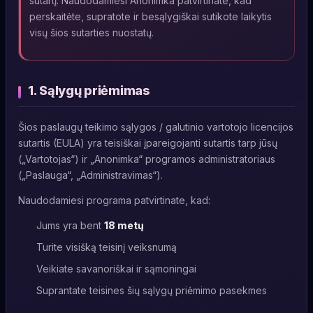
sutartį. Naudodamiesi Anonimka patvirtinate, kad
perskaitėte, supratote ir besąlygiškai sutikote laikytis
visų šios sutarties nuostatų.
1. Sąlygų priėmimas
Šios paslaugų teikimo sąlygos / galutinio vartotojo licencijos
sutartis (EULA) yra teisiškai įpareigojanti sutartis tarp jūsų
(„Vartotojas“) ir „Anonimka“ programos administratoriaus
(„Paslauga“, „Administravimas“).
Naudodamiesi programa patvirtinate, kad:
Jums yra bent
18 metų
Turite visišką teisinį veiksnumą
Veikiate savanoriškai ir sąmoningai
Suprantate teisines šių sąlygų priėmimo pasekmes