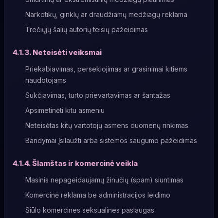
Narkotikų, ginklų ar draudžiamų medžiagų reklama
Trečiųjų šalių autorių teisių pažeidimas
4.1.3. Neteisėti veiksmai
Priekabiavimas, persekiojimas ar grasinimai kitiems
naudotojams
Sukčiavimas, turto prievartavimas ar šantažas
Apsimetinėti kitu asmeniu
Neteisėtas kitų vartotojų asmens duomenų rinkimas
Bandymai įsilaužti arba sistemos saugumo pažeidimas
4.1.4. Šlamštas ir komercinė veikla
Masinis nepageidaujamų žinučių (spam) siuntimas
Komercinė reklama be administracijos leidimo
Siūlo komercines seksualines paslaugas