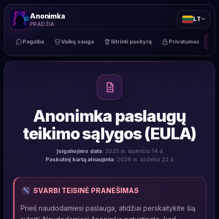
Anonimka
LT
PRADŽIA
Pagalba
Vaikų sauga
Ištrinti paskyrą
Privatumas
Anonimka paslaugų
teikimo sąlygos (EULA)
Įsigaliojimo data:
2025 m. lapkričio 14 d
Paskutinį kartą atnaujinta:
2026 m. birželio 22 d
SVARBI TEISINĖ PRANEŠIMAS
Prieš naudodamiesi paslauga, atidžiai perskaitykite šią