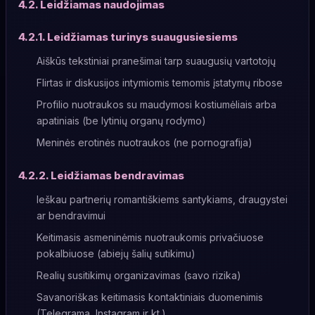
4.2. Leidžiamas naudojimas
4.2.1. Leidžiamas turinys suaugusiesiems
Aiškūs tekstiniai pranešimai tarp suaugusių vartotojų
Flirtas ir diskusijos intymiomis temomis įstatymų ribose
Profilio nuotraukos su maudymosi kostiumėliais arba
apatiniais (be lytinių organų rodymo)
Meninės erotinės nuotraukos (ne pornografija)
4.2.2. Leidžiamas bendravimas
Ieškau partnerių romantiškiems santykiams, draugystei
ar bendravimui
Keitimasis asmeninėmis nuotraukomis privačiuose
pokalbiuose (abiejų šalių sutikimu)
Realių susitikimų organizavimas (savo rizika)
Savanoriškas keitimasis kontaktiniais duomenimis
(Telegrama, Instagram ir kt.)