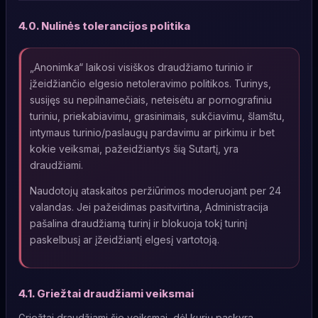
4.0. Nulinės tolerancijos politika
„Anonimka“ laikosi visiškos draudžiamo turinio ir
įžeidžiančio elgesio netoleravimo politikos. Turinys,
susijęs su nepilnamečiais, neteisėtu ar pornografiniu
turiniu, priekabiavimu, grasinimais, sukčiavimu, šlamštu,
intymaus turinio/paslaugų pardavimu ar pirkimu ir bet
kokie veiksmai, pažeidžiantys šią Sutartį, yra
draudžiami.
Naudotojų ataskaitos peržiūrimos moderuojant per 24
valandas. Jei pažeidimas pasitvirtina, Administracija
pašalina draudžiamą turinį ir blokuoja tokį turinį
paskelbusį ar įžeidžiantį elgesį vartotoją.
4.1. Griežtai draudžiami veiksmai
Griežtai draudžiami šie veiksmai, dėl kurių paskyra