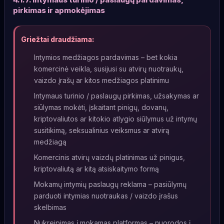
pirkimas ir apmokėjimas
Griežtai draudžiama:
Intymios medžiagos pardavimas – bet kokia
komercinė veikla, susijusi su atvirų nuotraukų,
vaizdo įrašų ar kitos medžiagos platinimu
Intymaus turinio / paslaugų pirkimas, užsakymas ar
siūlymas mokėti, įskaitant pinigų, dovanų,
kriptovaliutos ar kitokio atlygio siūlymus už intymų
susitikimą, seksualinius veiksmus ar atvirą
medžiagą
Komercinis atvirų vaizdų platinimas už pinigus,
kriptovaliutą ar kitą atsiskaitymo formą
Mokamų intymių paslaugų reklama – pasiūlymų
parduoti intymias nuotraukas / vaizdo įrašus
skelbimas
Nukreipimas į mokamas platformas – nuorodos į