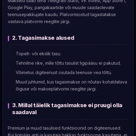
Makseid saab teha Telegram Starsi, VK Votesi, App Store’i,
Google Play, pangakaartide või muude saadaolevate
teenusepakkujate kaudu. Platvormiostud tagastatakse
vastava platvormi reeglite järgi.
2. Tagasimakse alused
Topelt- või ekslik tasu.
Tehniline rike, mille tõttu tasulist ligipääsu ei pakutud.
Võimetus digiteenust osutada teenuse vea tõttu.
Muud juhtumid, kus tagasimakse on nõutav kohaldatava
õiguse või makseplatvormi reeglite järgi.
3. Millal täielik tagasimakse ei pruugi olla
saadaval
Premium ja muud tasulised funktsioonid on digiteenused.
Kui ligipääs anti ja kasutaja hakkas funktsioone kasutama, ei