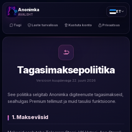
Anonimka
ET
AVALEHT
Tugi
Laste turvalisus
Kustuta konto
Privaatsus
Tagasimaksepoliitika
Versioon kuupäevaga 22. juuni 2026
See poliitika selgitab Anonimka digiteenuste tagasimakseid,
sealhulgas Premium tellimust ja muid tasulisi funktsioone.
1. Makseviisid