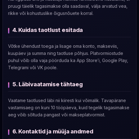
pruugi täielik tagasimakse olla saadaval, välja arvatud vea,
rikke või kohustuslike õigusnõuete korral.
4. Kuidas taotlust esitada
Võtke ühendust toega ja lisage oma konto, makseviis,
kuupäev ja summa ning taotluse põhjus. Platvormiostude
puhul võib olla vaja pöörduda ka App Store’i, Google Play,
Telegrami või VK poole.
5. Läbivaatamise tähtaeg
Vaatame taotlused läbi nii kiiresti kui võimalik. Tavapärane
vastamisaeg on kuni 10 tööpäeva, kuid tegelik tagasimakse
aeg võib sõltuda pangast või makseplatvormist.
6. Kontaktid ja müüja andmed